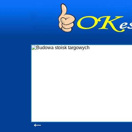
ie
Firm
ia i
targowy
ór nad
k
ganizację
wykony
także
oc
 Gdynia
obsługu
st
w
i Sopot
konsum
n-Adm
produ
m
po
←