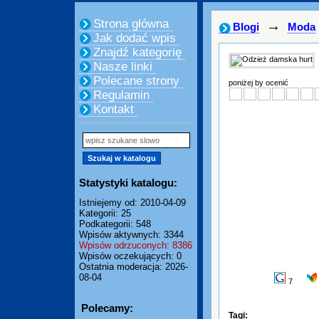
Strona główna
→
Blogi
Moda
Jak dodać wpis
Znajdź kategorię
Nasze linki
Polecane strony
poniżej by ocenić
Regulamin
Kontakt
Statystyki katalogu:
Istniejemy od: 2010-04-09
Kategorii: 25
Podkategorii: 548
Wpisów aktywnych: 3344
Wpisów odrzuconych: 8386
Wpisów oczekujących: 0
Ostatnia moderacja: 2026-
08-04
7
Polecamy:
Tagi: