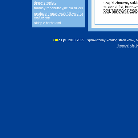
dresy z weluru
czapki zimowe
,
suki
sukienki 2xl
,
hurtown
turnusy rehabilitacyjne dla dzieci
xxxl
,
hurtownia cza
producent opakowań foliowych z
nadrukiem
sklep z herbatami
OK
es.pl
 2010-2025 - sprawdzony katalog stron www, b
Thumbshots b