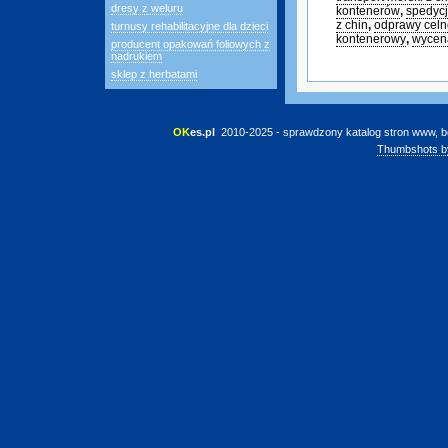
dresy z weluru
kontenerów
,
spedycj
z chin
,
odprawy celn
turnusy rehabilitacyjne dla dzieci
kontenerowy
,
wycena
producent opakowań foliowych z
nadrukiem
sklep z herbatami
OK
es.pl
 2010-2025 - sprawdzony katalog stron www, b
Thumbshots b