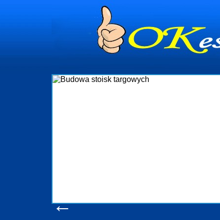
dynia
dministrowanie
ściami Gdynia i
ieżący nadzór nad
iczenia, organizację
ta obejmuje także
uchomościami Gdynia
potrzebny jest
ieruchomości Sopot
nia, Progreen-Adm
w codziennym
dla tych
←