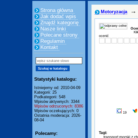
Strona główna
→
Motoryzacja
Jak dodać wpis
Znajdź kategorię
Nasze linki
Oceń
Kli
Polecane strony
ocenić
Regulamin
Kontakt
Statystyki katalogu:
Istniejemy od: 2010-04-09
Kategorii: 25
Podkategorii: 548
Wpisów aktywnych: 3344
Wpisów odrzuconych: 8386
Wpisów oczekujących: 0
19
Ostatnia moderacja: 2026-
08-04
Polecamy:
Tagi:
transport morski z ch