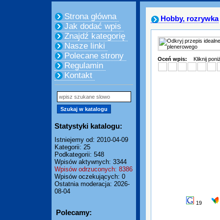
Strona główna
Hobby, rozrywka
Jak dodać wpis
Znajdź kategorię
Nasze linki
Polecane strony
Oceń wpis:
Kliknij pon
Regulamin
Kontakt
Statystyki katalogu:
Istniejemy od: 2010-04-09
Kategorii: 25
Podkategorii: 548
Wpisów aktywnych: 3344
Wpisów odrzuconych: 8386
Wpisów oczekujących: 0
Ostatnia moderacja: 2026-
08-04
19
Polecamy: