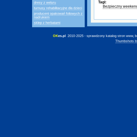
Tagi:
dresy z weluru
Bezpieczny weeken
turnusy rehabilitacyjne dla dzieci
producent opakowań foliowych z
nadrukiem
sklep z herbatami
OK
es.pl
 2010-2025 - sprawdzony katalog stron www, b
Thumbshots b