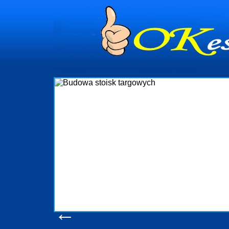
dynia
dministrowanie
ściami Gdynia i
ieżący nadzór nad
iczenia, organizację
ta obejmuje także
uchomościami Gdynia
potrzebny jest
ieruchomości Sopot
nia, Progreen-Adm
w codziennym
dla tych
←