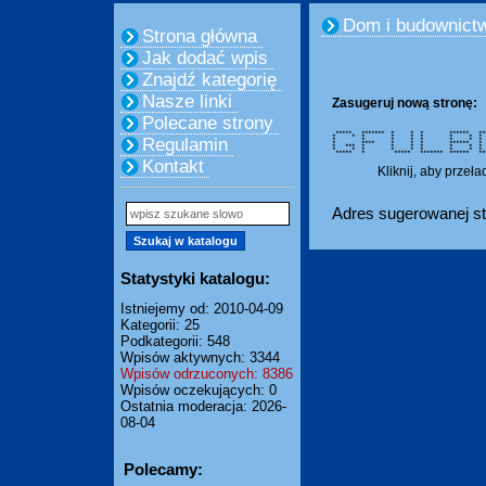
Dom i budownict
Strona główna
Jak dodać wpis
Znajdź kategorię
Nasze linki
Zasugeruj nową stronę:
Polecane strony
***** ******* * * * ******
* * * * * * * * *
Regulamin
* * * * * * * * 
* **** * * * ******
* *** * * * * * *
* * * * * * * * 
***** * ***** ******* ***
Kontakt
Kliknij, aby przeł
Adres sugerowanej st
Statystyki katalogu:
Istniejemy od: 2010-04-09
Kategorii: 25
Podkategorii: 548
Wpisów aktywnych: 3344
Wpisów odrzuconych: 8386
Wpisów oczekujących: 0
Ostatnia moderacja: 2026-
08-04
Polecamy: