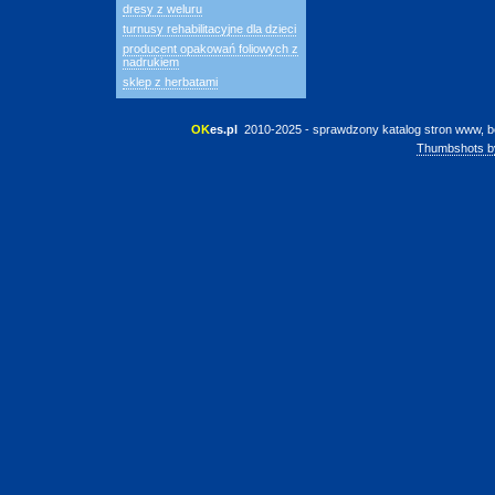
dresy z weluru
turnusy rehabilitacyjne dla dzieci
producent opakowań foliowych z
nadrukiem
sklep z herbatami
OK
es.pl
 2010-2025 - sprawdzony katalog stron www, b
Thumbshots b