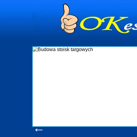
dynia
dministrowanie
ściami Gdynia i
ieżący nadzór nad
iczenia, organizację
ta obejmuje także
uchomościami Gdynia
potrzebny jest
ieruchomości Sopot
nia, Progreen-Adm
w codziennym
dla tych
←