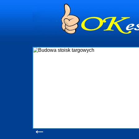
Budowa stoisk
Firma R&B profesjonalizuje się w branży
targowych w Polsce. W asortymencie posia
które realizujemy w wprawny sposób. 
wykonywać tak, aby każdy z klientów był z
oczekuje. W specjalności tej funkcjonu
obsługując firmy oraz organizacje państwow
w stanie podołać nawet najbardziej
konsumentów. Oddajemy w Państwa ręce no
produkcyjne, logistyczne, drukarnię wiel
pomoc, nawet w czasie już trwających
zapoznania się z naszy
Wyświetleń: 20534 /
Sz
←