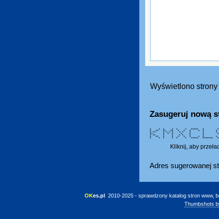
Wyświetlono strony 
Zasugeruj nową s
* * * * * * ***** * ***** 
* ** ** ** * * * * 
* ** * * * * * * *
** * * * * * * **
* ** * * * * * 
* ** * * * * * * *
* * * * * * ***** ******* ****
Kliknij, aby przeł
Adres sugerowanej st
OK
es.pl
 2010-2025 - sprawdzony katalog stron www, b
Thumbshots b