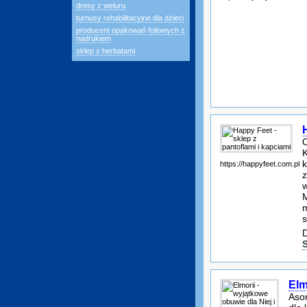
dresy z weluru
turnusy rehabilitacyjne dla dzieci
producent opakowań foliowych z
nadrukiem
sklep z herbatami
O
K
k
https://happyfeet.com.pl
z
w
M
m
s
D
Elm
Asor