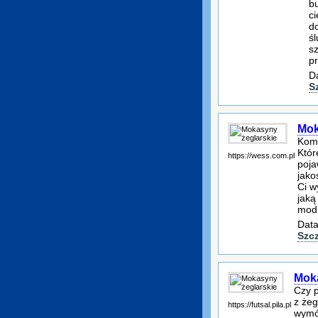
bu
ci
d
ś
sz
p
D
S
Mok
Komf
Któr
https://wess.com.pl
poja
jako
Ci w
jaką
modn
Data
Szc
Moka
Czy p
z żeg
https://futsal.pila.pl
wymóg