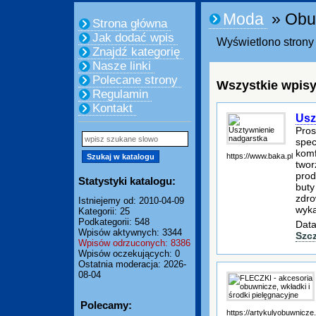
Moda
» Obu
Strona główna
Jak dodać wpis
Wyświetlono strony 
Znajdź kategorię
Nasze linki
Polecane strony
Wszystkie wpisy
Regulamin
Kontakt
Usz
Pros
spec
komf
https://www.baka.pl
twor
prod
Statystyki katalogu:
buty
zdro
Istniejemy od: 2010-04-09
wyka
Kategorii: 25
Podkategorii: 548
Data
Wpisów aktywnych: 3344
Szc
Wpisów odrzuconych: 8386
Wpisów oczekujących: 0
Ostatnia moderacja: 2026-
08-04
Polecamy:
https://artykulyobuwnicze.