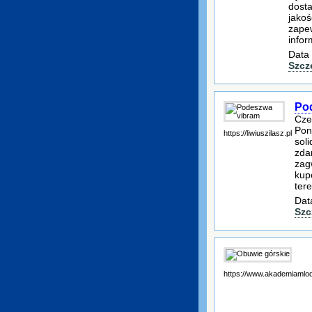
dosta
jakoś
zape
infor
Data 
Szcz
Po
Cze
Pon
https://liwiuszilasz.pl
sol
zda
zag
kup
ter
Dat
Szc
https://www.akademiamlod