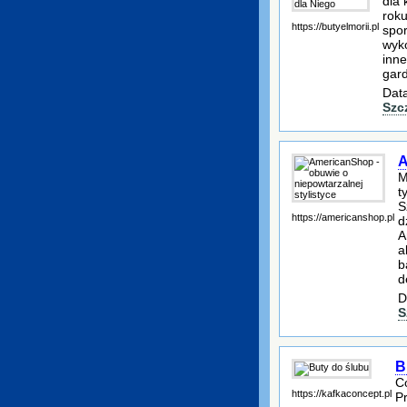
dla 
rok
https://butyelmorii.pl
spor
wyko
inne
gard
Data
Szc
A
M
t
S
https://americanshop.pl
d
A
a
b
d
D
S
B
C
https://kafkaconcept.pl
P