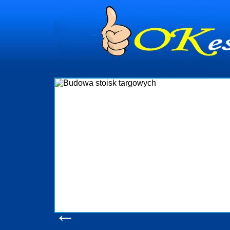
dynia
dministrowanie
ściami Gdynia i
ieżący nadzór nad
iczenia, organizację
ta obejmuje także
uchomościami Gdynia
potrzebny jest
ieruchomości Sopot
nia, Progreen-Adm
w codziennym
dla tych
←