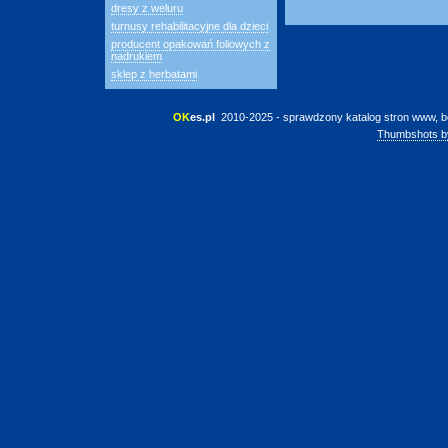
dresy z weluru
turnusy rehabilitacyjne dla dzieci
producent opakowań foliowych z
nadrukiem
sklep z herbatami
OK
es.pl
 2010-2025 - sprawdzony katalog stron www, b
Thumbshots b