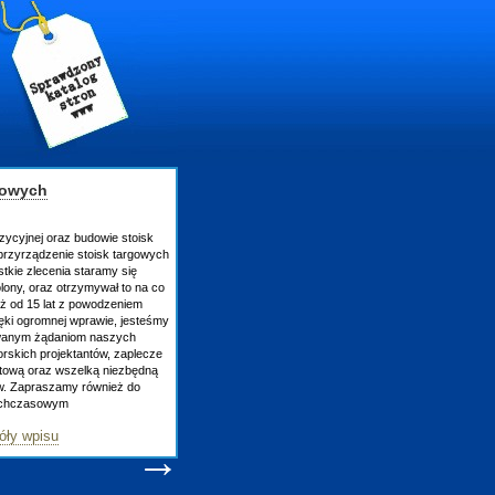
gowych
zycyjnej oraz budowie stoisk
rzyrządzenie stoisk targowych
tkie zlecenia staramy się
lony, oraz otrzymywał to na co
uż od 15 lat z powodzeniem
ęki ogromnej wprawie, jesteśmy
owanym żądaniom naszych
skich projektantów, zaplecze
atową oraz wszelką niezbędną
ów. Zapraszamy również do
tychczasowym
óły wpisu
→