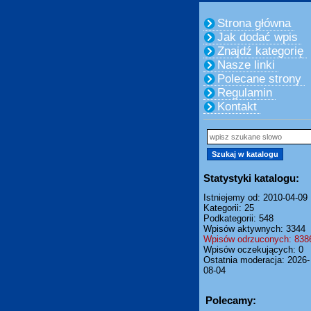
Strona główna
Jak dodać wpis
Znajdź kategorię
Nasze linki
Polecane strony
Regulamin
Kontakt
Statystyki katalogu:
Istniejemy od: 2010-04-09
Kategorii: 25
Podkategorii: 548
Wpisów aktywnych: 3344
Wpisów odrzuconych: 838
Wpisów oczekujących: 0
Ostatnia moderacja: 2026-
08-04
Polecamy: