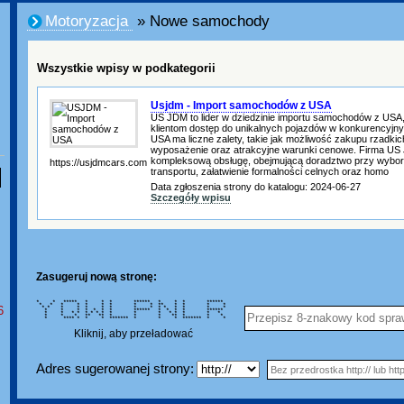
Motoryzacja
» Nowe samochody
Wszystkie wpisy w podkategorii
Usjdm - Import samochodów z USA
US JDM to lider w dziedzinie importu samochodów z USA,
klientom dostęp do unikalnych pojazdów w konkurencyjny
USA ma liczne zalety, takie jak możliwość zakupu rzadkic
wyposażenie oraz atrakcyjne warunki cenowe. Firma U
kompleksową obsługę, obejmującą doradztwo przy wyborz
https://usjdmcars.com
transportu, załatwienie formalności celnych oraz homo
Data zgłoszenia strony do katalogu: 2024-06-27
Szczegóły wpisu
Zasugeruj nową stronę:
* * ***** * * * ****** * * * ******
* * * * * * * * * ** * * * *
6
* * * * * * * * * * * * * * *
* * * * * * * ****** * * * * ******
* * * * * * * * * * * * * * * *
* * * ** ** * * * ** * * *
* **** * * * ******* * * * ******* * *
Kliknij, aby przeładować
Adres sugerowanej strony: