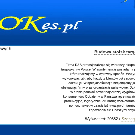
Budowa stoisk tar
Firma R&B profesjonalizuje się w branży ekspo
targowych w Polsce. W asortymencie posiadamy p
które realizujemy w wprawny sposób. Wszys
wykonywać tak, aby każdy z klientów był zadowo
oczekuje. W specjalności tej funkcjonujemy j
obsługując firmy oraz organizacje państwowe. Dzi
w stanie podołać nawet najbardziej wygór
konsumentów. Oddajemy w Państwa ręce nowator
produkcyjne, logistyczne, drukarnię wielkoform
pomoc, nawet w czasie już trwających targ
zapoznania się z naszymi do
Wyświetleń: 20682 /
Szczeg