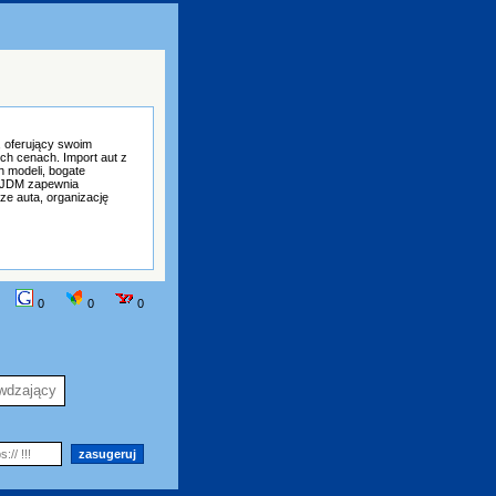
 oferujący swoim
ch cenach. Import aut z
h modeli, bogate
S JDM zapewnia
e auta, organizację
0
0
0