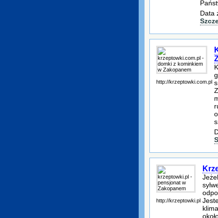
Państ
Data 
Szcz
K
g
http://krzeptowki.com.pl
s
Z
m
r
o
s
D
S
Krz
Jeże
sylw
odpo
Jest
http://krzeptowki.pl
klim
okoł