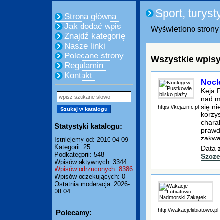
Sport, turyst
Strona główna
Jak dodać wpis
Wyświetlono strony 
Znajdź kategorię
Nasze linki
Polecane strony
Wszystkie wpisy
Regulamin
Kontakt
Nocl
Keja 
nad m
się n
https://keja.info.pl
korzy
charak
Statystyki katalogu:
prawd
zakwa
Istniejemy od: 2010-04-09
Kategorii: 25
Data 
Podkategorii: 548
Szcze
Wpisów aktywnych: 3344
Wpisów odrzuconych: 8386
Wpisów oczekujących: 0
Ostatnia moderacja: 2026-
08-04
http://wakacjelubiatowo.pl
Polecamy: