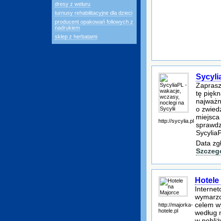
dresy z weluru
turnusy rehabilitacyjne dla dzieci
producent opakowań foliowych z
nadrukiem
sklep z herbatami
Sycyli
Zaprasz
tę piękn
najważni
o zwied
miejsca
http://sycylia.pl
sprawdz
SycyliaP
Data zg
Szczeg
Hotele
Interne
wymarzon
celem w
http://majorka-
hotele.pl
według m
w pobliż