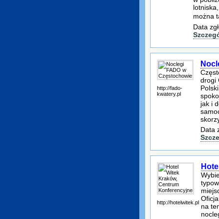
lotniska
można 
Data zgł
Szczeg
Nocl
Częst
drogi
Polski
http://fado-
kwatery.pl
spoko
jak i
samoc
skorz
Data 
Szcze
Hote
Wybie
typow
miejs
Oficj
http://hotelwitek.pl
na te
nocle