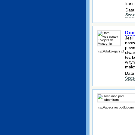
korki
Data
Szcz
Dom
Jeśli
nasz
pewn
http://dwkolejarz.pl
stwa
też k
w ty
malo
Data
Szcz
http://gosciniecpodlubomi