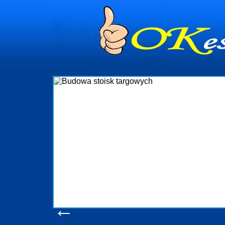
Budowa
Firma R&B profesjonalizuje si
targowych w Polsce. W asortyme
które realizujemy w wprawn
wykonywać tak, aby każdy z klie
oczekuje. W specjalności te
obsługując firmy oraz organizac
w stanie podołać nawet n
konsumentów. Oddajemy w Państ
produkcyjne, logistyczne, dru
pomoc, nawet w czasie już 
zapoznania s
Wyświetleń: 2
←