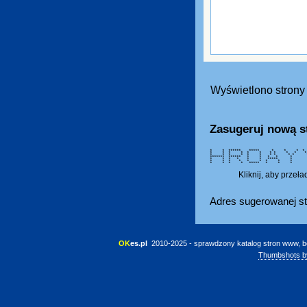
Wyświetlono strony 
Zasugeruj nową s
* * ****** ***** * * * 
* * * * * * * * *
* * * * * * * * *
******* ****** * * * 
* * * * * * ****
* * * * * * * *
* * * * ***** * * * 
Kliknij, aby przeł
Adres sugerowanej st
OK
es.pl
 2010-2025 - sprawdzony katalog stron www, b
Thumbshots b