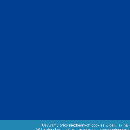
Używamy tylko niezbędnych cookies w celu jak naj
W każdej chwili możesz zmienić preferencję odnośnie pl