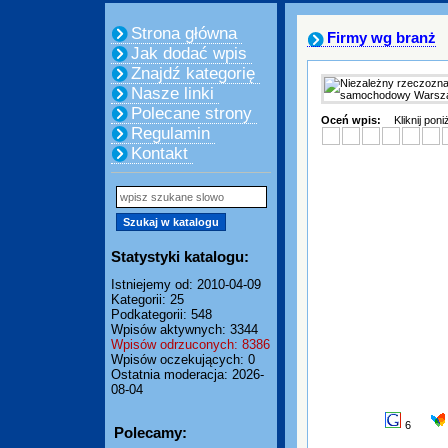
Strona główna
Firmy wg branż
Jak dodać wpis
Znajdź kategorię
Nasze linki
Polecane strony
Oceń wpis:
Kliknij pon
Regulamin
Kontakt
Statystyki katalogu:
Istniejemy od: 2010-04-09
Kategorii: 25
Podkategorii: 548
Wpisów aktywnych: 3344
Wpisów odrzuconych: 8386
Wpisów oczekujących: 0
Ostatnia moderacja: 2026-
08-04
6
Polecamy: