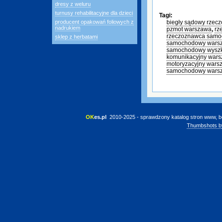
dresy z weluru
turnusy rehabilitacyjne dla dzieci
Tagi:
producent opakowań foliowych z
biegły sądowy rze
nadrukiem
pzmot warszawa
,
rz
rzeczoznawca samo
sklep z herbatami
samochodowy wars
samochodowy wysz
komunikacyjny war
motoryzacyjny wars
samochodowy wars
OK
es.pl
 2010-2025 - sprawdzony katalog stron www, b
Thumbshots b