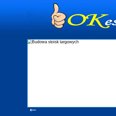
dynia
dministrowanie
ściami Gdynia i
ieżący nadzór nad
iczenia, organizację
ta obejmuje także
uchomościami Gdynia
potrzebny jest
ieruchomości Sopot
nia, Progreen-Adm
w codziennym
dla tych
←