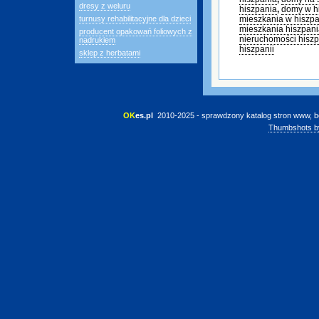
dresy z weluru
hiszpania
,
domy w hi
turnusy rehabilitacyjne dla dzieci
mieszkania w hiszpa
mieszkania hiszpan
producent opakowań foliowych z
nieruchomości hisz
nadrukiem
hiszpanii
sklep z herbatami
OK
es.pl
 2010-2025 - sprawdzony katalog stron www, b
Thumbshots b