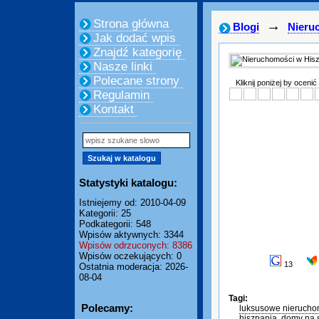
Strona główna
→
Blogi
Nieru
Jak dodać wpis
Znajdź kategorię
Nasze linki
Polecane strony
Kliknij poniżej by ocenić
Regulamin
Kontakt
Statystyki katalogu:
Istniejemy od: 2010-04-09
Kategorii: 25
Podkategorii: 548
Wpisów aktywnych: 3344
Wpisów odrzuconych: 8386
Wpisów oczekujących: 0
13
Ostatnia moderacja: 2026-
08-04
Tagi:
Polecamy:
luksusowe nieruchom
hiszpania
,
domy na s