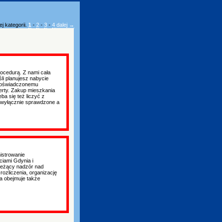
j kategorii.
1
-
2
-
3
-
4
dalej →
ocedurą. Z nami cała
li planujesz nabycie
 doświadczonemu
ferty. Zakup mieszkania
ba się też liczyć z
 wyłącznie sprawdzone a
istrowanie
iami Gdynia i
bieżący nadzór nad
ozliczenia, organizację
a obejmuje także