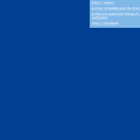
dresy z weluru
turnusy rehabilitacyjne dla dziec
producent opakowań foliowych 
nadrukiem
sklep z herbatami