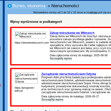
Biznes, ekonomia
» Nieruchomości
Wyświetlono strony od 1 do 10 z 32 stron w znajdujących się w te
Wpisy wyróżnione w podkategorii
Zakup mieszkania we Włoszech
Zakup domu we Włoszech nie musi być złożoną pr
procedura zakupu przebiega gładko i sprawnie. Jeś
nieruchomości we Włoszech, powierz to zadanie
https://domwewloszech.com
specjaliście, który wyszuka dla Ciebie najlepsze o
we Włoszech nie zawsze jest łatwy, przy czym trze
nieuczciwymi sprzedawcami. My przedstawimy Ci
Data zgłoszenia strony do katalogu: 2025-08-08
Szczegóły wpisu
Zarządzanie nieruchomościami Gdynia
Progreen-Adm.pl to firma świadcząca profesjonalne admin
nieruchomościami Gdańsk, administrowanie nieruchomośc
administrowanie nieruchomościami Sopot. Firma oferuje 
6
budynkami, prowadzenie dokumentacji, kontrolę kosztów, r
https://progreen-
prac technicznych oraz sprawną reakcję na awarie. Ofert
adm.pl
zarządzanie nieruchomościami Gdańsk i zarządzanie nie
Data zgłoszenia strony do katalogu: 2026-05-27
Szczegóły wpisu