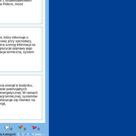
nie z ustawodawstwem
 w Polsce, może
, który informuje o
kowy przy sprzedaży,
ra szereg informacji na
opozycje poprawy jego
lacja termiczna, system
ia energii w budynku,
wanie potencjalnych
 energetycznej. W ramach
cji termicznej, systemów
 Wskazuje się również na
gii,
0
0
0
j kategorii.
1
-
2
-
3
-
4
dalej →