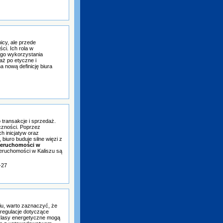
icy, ale przede
ci. Ich rola w
nego wykorzystania
aż po etyczne i
a nową definicję biura
o transakcje i sprzedaż.
czności. Poprzez
h inicjatyw oraz
biuro buduje silne więzi z
ieruchomości w
eruchomości w Kaliszu są
-27
u, warto zaznaczyć, że
 regulacje dotyczące
klasy energetyczne mogą