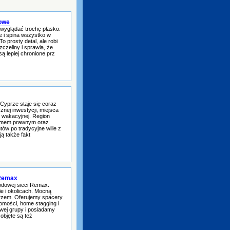
owe
wyglądać trochę płasko.
e i spina wszystko w
o prosty detal, ale robi
czeliny i sprawia, że
ą lepiej chronione prz
yprze staje się coraz
nej inwestycji, miejsca
y wakacyjnej. Region
temem prawnym oraz
ów po tradycyjne wille z
ą także fakt
 Remax
dowej sieci Remax.
ie i okolicach. Mocną
orzem. Oferujemy spacery
homości, home stagging i
wej grupy i posiadamy
bjęte są też