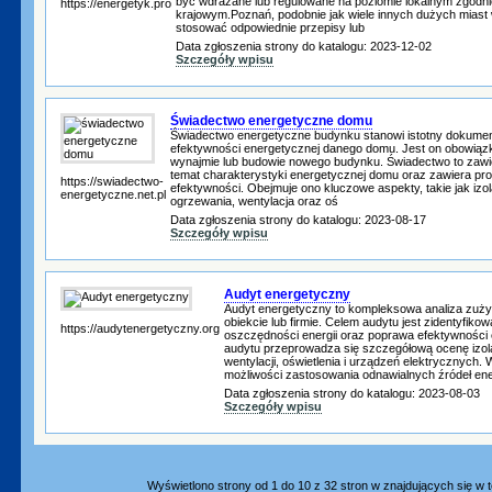
być wdrażane lub regulowane na poziomie lokalnym zgod
https://energetyk.pro
krajowym.Poznań, podobnie jak wiele innych dużych miast
stosować odpowiednie przepisy lub
Data zgłoszenia strony do katalogu: 2023-12-02
Szczegóły wpisu
Świadectwo energetyczne domu
Świadectwo energetyczne budynku stanowi istotny dokument
efektywności energetycznej danego domu. Jest on obowiąz
wynajmie lub budowie nowego budynku. Świadectwo to zawie
temat charakterystyki energetycznej domu oraz zawiera pr
https://swiadectwo-
efektywności. Obejmuje ono kluczowe aspekty, takie jak izo
energetyczne.net.pl
ogrzewania, wentylacja oraz oś
Data zgłoszenia strony do katalogu: 2023-08-17
Szczegóły wpisu
Audyt energetyczny
Audyt energetyczny to kompleksowa analiza zużyc
obiekcie lub firmie. Celem audytu jest zidentyfiko
https://audytenergetyczny.org
oszczędności energii oraz poprawa efektywności
audytu przeprowadza się szczegółową ocenę izola
wentylacji, oświetlenia i urządzeń elektrycznych.
możliwości zastosowania odnawialnych źródeł ener
Data zgłoszenia strony do katalogu: 2023-08-03
Szczegóły wpisu
Wyświetlono strony od 1 do 10 z 32 stron w znajdujących się w te