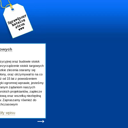
dowie stoisk
oisk targowych
aramy się
mywał to na co
owodzeniem
rawie, jesteśmy
 naszych
tów, zaplecze
lką niezbędną
ównież do
→