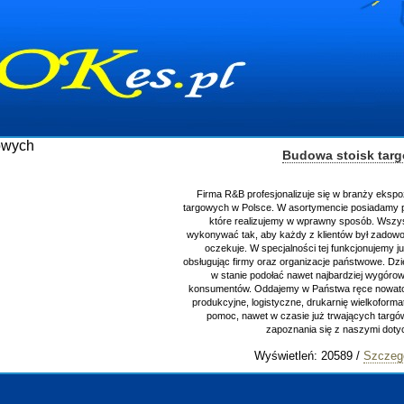
Budowa stoisk targowych
Firma R&B profesjonalizuje się w branży ekspozycyjnej oraz bu
targowych w Polsce. W asortymencie posiadamy przyrządzenie st
które realizujemy w wprawny sposób. Wszystkie zlecenia st
wykonywać tak, aby każdy z klientów był zadowolony, oraz otrzy
oczekuje. W specjalności tej funkcjonujemy już od 15 lat z p
obsługując firmy oraz organizacje państwowe. Dzięki ogromnej wp
w stanie podołać nawet najbardziej wygórowanym żądaniom
konsumentów. Oddajemy w Państwa ręce nowatorskich projektan
produkcyjne, logistyczne, drukarnię wielkoformatową oraz wsze
pomoc, nawet w czasie już trwających targów. Zapraszamy r
zapoznania się z naszymi dotychczasowym
Wyświetleń: 20589 /
Szczegóły wpisu