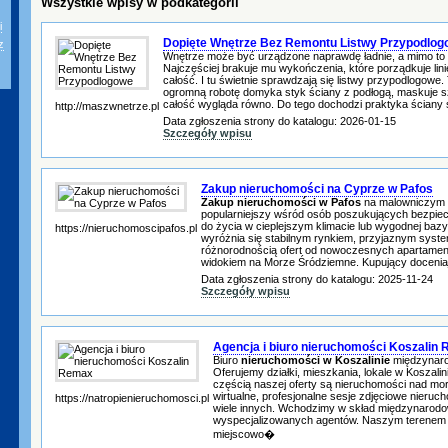
Wszystkie wpisy w podkategorii
i
Dopięte Wnętrze Bez Remontu Listwy Przypodlog
z
Wnętrze może być urządzone naprawdę ładnie, a mimo to 
Najczęściej brakuje mu wykończenia, które porządkuje lini
całość. I tu świetnie sprawdzają się listwy przypodlogowe. T
ogromną robotę domyka styk ściany z podłogą, maskuje sz
całość wygląda równo. Do tego dochodzi praktyka ściany s
http://maszwnetrze.pl
Data zgłoszenia strony do katalogu: 2026-01-15
Szczegóły wpisu
Zakup nieruchomości na Cyprze w Pafos
Zakup nieruchomości w Pafos
na malowniczym C
popularniejszy wśród osób poszukujących bezpiecz
do życia w cieplejszym klimacie lub wygodnej baz
https://nieruchomoscipafos.pl
wyróżnia się stabilnym rynkiem, przyjaznym sys
różnorodnością ofert od nowoczesnych apartament
widokiem na Morze Śródziemne. Kupujący doceniaj
Data zgłoszenia strony do katalogu: 2025-11-24
Szczegóły wpisu
Agencja i biuro nieruchomości Koszalin
Biuro
nieruchomości w Koszalinie
międzynaro
Oferujemy działki, mieszkania, lokale w Koszalin
częścią naszej oferty są nieruchomości nad m
wirtualne, profesjonalne sesje zdjęciowe nieruc
https://natropienieruchomosci.pl
wiele innych. Wchodzimy w skład międzynarodo
wyspecjalizowanych agentów. Naszym terenem o
miejscowo�