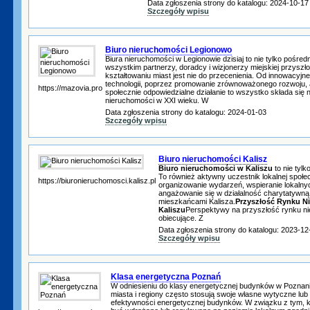
Data zgłoszenia strony do katalogu: 2024-10-17
Szczegóły wpisu
Biuro nieruchomości Legionowo
Biura nieruchomości w Legionowie dzisiaj to nie tylko pośredn
wszystkim partnerzy, doradcy i wizjonerzy miejskiej przyszłoś
kształtowaniu miast jest nie do przecenienia. Od innowacyj
technologii, poprzez promowanie zrównoważonego rozwoju, 
https://mazovia.pro
społecznie odpowiedzialne działanie to wszystko składa się n
nieruchomości w XXI wieku. W
Data zgłoszenia strony do katalogu: 2024-01-03
Szczegóły wpisu
Biuro nieruchomości Kalisz
Biuro nieruchomości w Kaliszu
to nie tylk
To również aktywny uczestnik lokalnej społe
https://biuronieruchomosci.kalisz.pl
organizowanie wydarzeń, wspieranie lokalnyc
angażowanie się w działalność charytatywną, 
mieszkańcami Kalisza.
Przyszłość Rynku N
Kaliszu
Perspektywy na przyszłość rynku ni
obiecujące. Z
Data zgłoszenia strony do katalogu: 2023-12
Szczegóły wpisu
Klasa energetyczna Poznań
W odniesieniu do klasy energetycznej budynków w Poznani
miasta i regiony często stosują swoje własne wytyczne lub
efektywności energetycznej budynków. W związku z tym, 