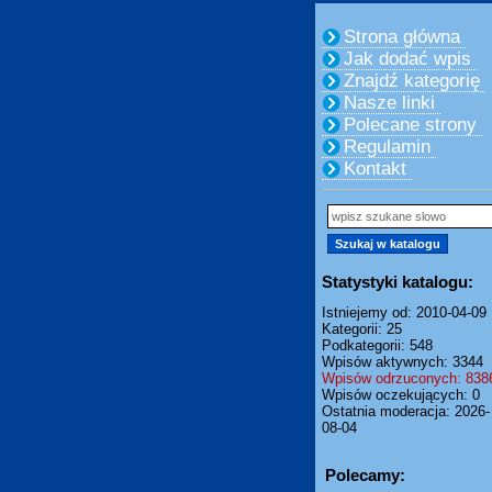
Strona główna
Jak dodać wpis
Znajdź kategorię
Nasze linki
Polecane strony
Regulamin
Kontakt
Statystyki katalogu:
Istniejemy od: 2010-04-09
Kategorii: 25
Podkategorii: 548
Wpisów aktywnych: 3344
Wpisów odrzuconych: 838
Wpisów oczekujących: 0
Ostatnia moderacja: 2026-
08-04
Polecamy: