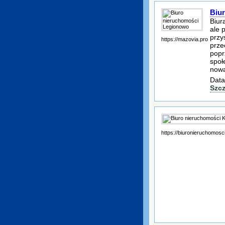
Biu
Biur
ale 
przy
https://mazovia.pro
prze
popr
społ
nową
Data
Szc
https://biuronieruchomosci