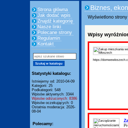
Biznes, eko
Strona główna
Jak dodać wpis
Wyświetlono strony 
Znajdź kategorię
Nasze linki
Polecane strony
Wpisy wyróżnion
Regulamin
Kontakt
https://domwewloszech.
Statystyki katalogu:
Istniejemy od: 2010-04-09
Kategorii: 25
Podkategorii: 548
Wpisów aktywnych: 3344
Wpisów odrzuconych: 8386
Wpisów oczekujących: 0
Ostatnia moderacja: 2026-
08-04
Z
Polecamy:
Pr