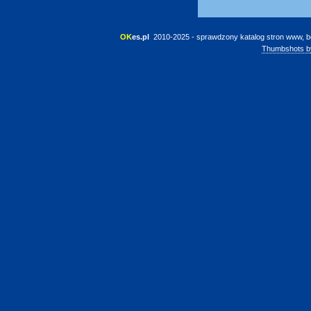
OK
es.pl
 2010-2025 - sprawdzony katalog stron www, b
Thumbshots b