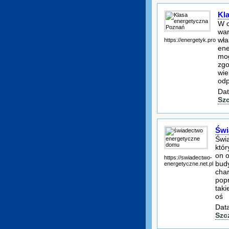
Kl
W o
war
wła
https://energetyk.pro
ene
mog
zgo
wie
odp
Dat
Sz
Świ
Świ
któr
on 
https://swiadectwo-
budy
energetyczne.net.pl
char
pop
taki
oś
Data
Szc