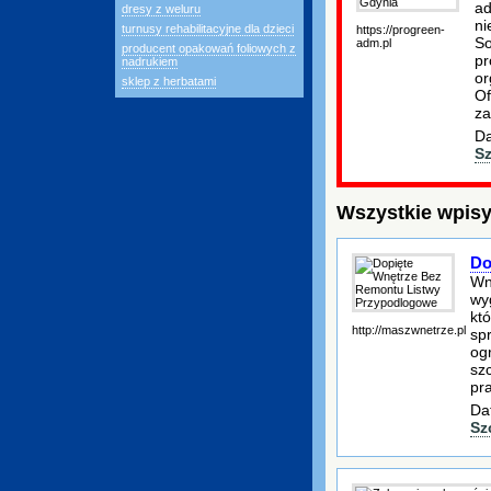
ad
dresy z weluru
ni
turnusy rehabilitacyjne dla dzieci
https://progreen-
So
adm.pl
producent opakowań foliowych z
pr
nadrukiem
or
sklep z herbatami
Of
za
Da
S
Wszystkie wpisy
Do
Wn
wy
któ
http://maszwnetrze.pl
spr
og
sz
pra
Da
Sz