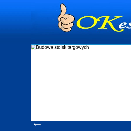
Budowa stoisk
Firma R&B profesjonalizuje się w branży
targowych w Polsce. W asortymencie posia
które realizujemy w wprawny sposób. 
wykonywać tak, aby każdy z klientów był z
oczekuje. W specjalności tej funkcjonu
obsługując firmy oraz organizacje państwow
w stanie podołać nawet najbardziej
konsumentów. Oddajemy w Państwa ręce no
produkcyjne, logistyczne, drukarnię wiel
pomoc, nawet w czasie już trwających
zapoznania się z naszy
Wyświetleń: 20682 /
Sz
←