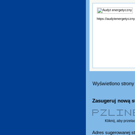
https://audytenergetyczny
Wyświetlono strony 
Zasugeruj nową s
****** ******* * ******* * * *
* * * * * ** * * 
* * * * * * * * *
****** * * * * * * *
* * * * * * * * 
* * * * * ** *
* ******* ******* ******* * * 
Kliknij, aby przeł
Adres sugerowanej st