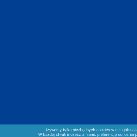
Używamy tylko niezbędnych cookies w celu jak naj
W każdej chwili możesz zmienić preferencję odnośnie pl