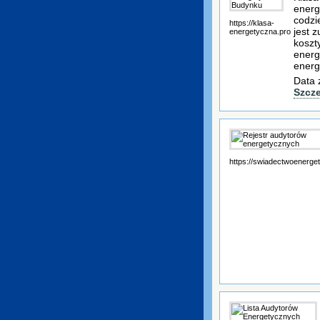
energ
codzi
https://klasa-
jest 
energetyczna.pro
koszt
energ
energ
Data 
Szcz
https://swiadectwoenerge