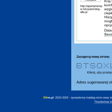
Kraj
komf
http://apartamenty-
wzgl
w-hiszpanii.blog-
alfa.pl
ciep
Hisz
mogł
opcj
Data
Szcz
Zasugeruj nową stronę:
****** ******* ***** ***
* * * * * * * * *
* * * * * * * *
****** * ***** * 
* * * * * * * *
* * * * * * * * *
****** * ***** ***** * * ***
Kliknij, aby przeł
Adres sugerowanej st
OK
es.pl
 2010-2025 - sprawdzony katalog stron www, b
Thumbshots b