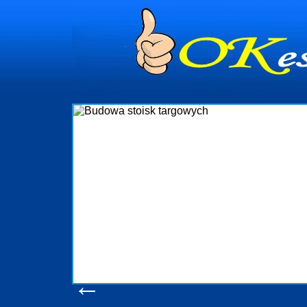
ynia
ministrowanie
ciami Gdynia i
ieżący nadzór nad
iczenia, organizację
a obejmuje także
chomościami Gdynia
potrzebny jest
eruchomości Sopot
ia, Progreen-Adm
 codziennym
la tych
←