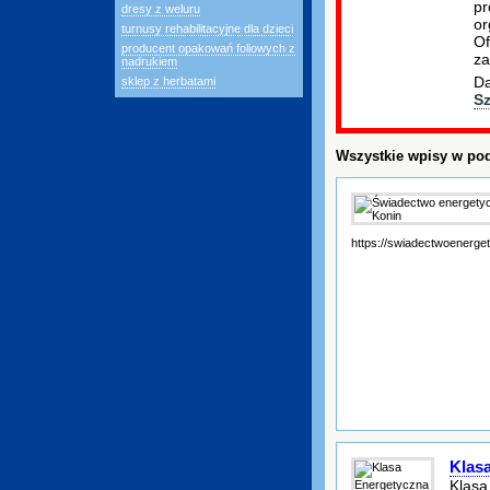
pr
dresy z weluru
or
turnusy rehabilitacyjne dla dzieci
Of
producent opakowań foliowych z
za
nadrukiem
Da
sklep z herbatami
S
Wszystkie wpisy w pod
https://swiadectwoenerge
Klas
Klasa