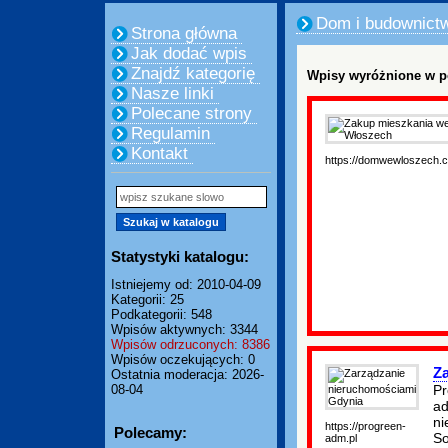
Dom i budownict
Strona główna
Jak dodać wpis
Znajdź kategorię
Wpisy wyróżnione w p
Nasze linki
Polecane strony
Regulamin
Kontakt
https://domwewloszech.
Statystyki katalogu:
Istniejemy od: 2010-04-09
Kategorii: 25
Podkategorii: 548
Wpisów aktywnych: 3344
Wpisów odrzuconych: 8386
Wpisów oczekujących: 0
Z
Ostatnia moderacja: 2026-
Pr
08-04
ad
ni
https://progreen-
Polecamy:
So
adm.pl