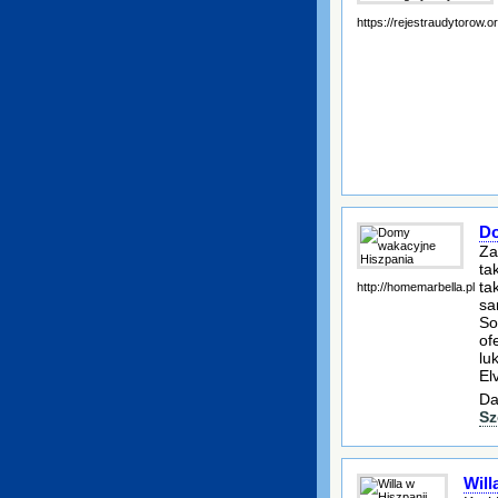
https://rejestraudytorow.o
Do
Za
ta
ta
http://homemarbella.pl
sa
So
of
lu
Elv
Da
Sz
Will