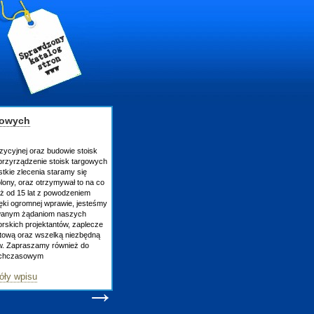
gowych
zycyjnej oraz budowie stoisk
rzyrządzenie stoisk targowych
tkie zlecenia staramy się
lony, oraz otrzymywał to na co
uż od 15 lat z powodzeniem
ęki ogromnej wprawie, jesteśmy
owanym żądaniom naszych
skich projektantów, zaplecze
atową oraz wszelką niezbędną
ów. Zapraszamy również do
tychczasowym
óły wpisu
→