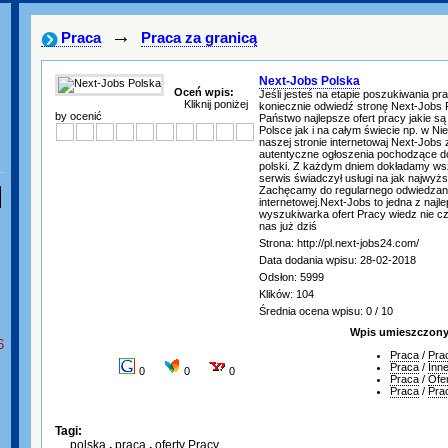
→
Praca
Praca za granicą
Next-Jobs Polska
Oceń wpis:
Jeśli jesteś na etapie poszukiwania pra
Kliknij poniżej
koniecznie odwiedź stronę Next-Jobs P
by ocenić
Państwo najlepsze ofert pracy jakie są
Polsce jak i na całym świecie np. w Ni
naszej stronie internetowaj Next-Jobs
autentyczne ogłoszenia pochodzące do
polski. Z każdym dniem dokładamy wsz
serwis świadczył usługi na jak najwyż
Zachęcamy do regularnego odwiedzani
internetowej.Next-Jobs to jedna z najl
wyszukiwarka ofert Pracy wiedz nie cze
nas już dziś
Strona: http://pl.next-jobs24.com/
Data dodania wpisu: 28-02-2018
Odsłon: 5999
Klików: 104
Średnia ocena wpisu: 0 / 10
Wpis umieszczony 
6
Praca
/
Pra
Praca
/
Inn
0
0
0
Praca
/
Ofe
Praca
/
Pra
Tagi:
polska
,
praca
,
oferty Pracy