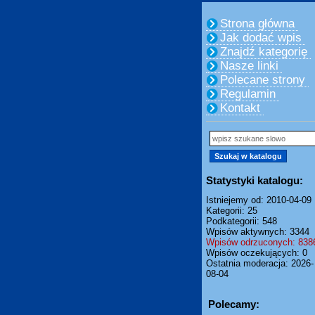
Strona główna
Jak dodać wpis
Znajdź kategorię
Nasze linki
Polecane strony
Regulamin
Kontakt
Statystyki katalogu:
Istniejemy od: 2010-04-09
Kategorii: 25
Podkategorii: 548
Wpisów aktywnych: 3344
Wpisów odrzuconych: 838
Wpisów oczekujących: 0
Ostatnia moderacja: 2026-
08-04
Polecamy: