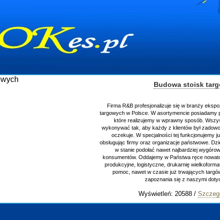
Budowa stoisk tar
Firma R&B profesjonalizuje się w branży ekspo
targowych w Polsce. W asortymencie posiadamy p
które realizujemy w wprawny sposób. Wszys
wykonywać tak, aby każdy z klientów był zadowo
oczekuje. W specjalności tej funkcjonujemy j
obsługując firmy oraz organizacje państwowe. Dzi
w stanie podołać nawet najbardziej wygór
konsumentów. Oddajemy w Państwa ręce nowator
produkcyjne, logistyczne, drukarnię wielkoform
pomoc, nawet w czasie już trwających targ
zapoznania się z naszymi do
Wyświetleń: 20588 /
Szczeg