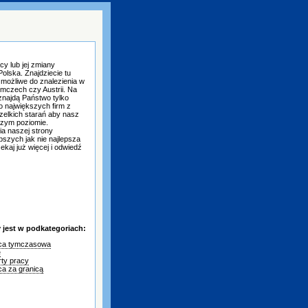
cy lub jej zmiany
olska. Znajdziecie tu
 możliwe do znalezienia w
emczech czy Austrii. Na
 znajdą Państwo tylko
 największych firm z
elkich starań aby nasz
szym poziomie.
a naszej strony
epszych jak nie najlepsza
kaj już więcej i odwiedź
jest w podkategoriach:
ca tymczasowa
e
rty pracy
ca za granicą