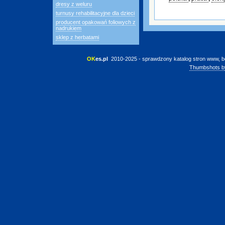
dresy z weluru
turnusy rehabilitacyjne dla dzieci
producent opakowań foliowych z
nadrukiem
sklep z herbatami
OK
es.pl
 2010-2025 - sprawdzony katalog stron www, b
Thumbshots b