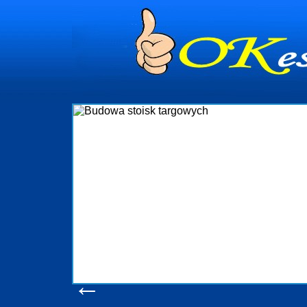
dynia
dministrowanie
ściami Gdynia i
ieżący nadzór nad
iczenia, organizację
ta obejmuje także
uchomościami Gdynia
potrzebny jest
ieruchomości Sopot
nia, Progreen-Adm
w codziennym
dla tych
←