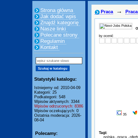
Strona główna
→
Praca
Praca
Jak dodać wpis
Znajdź kategorię
Nasze linki
O
Polecane strony
by ocenić
Regulamin
Kontakt
Statystyki katalogu:
Istniejemy od: 2010-04-09
Kategorii: 25
Podkategorii: 548
Wpisów aktywnych: 3344
Wpisów odrzuconych: 8386
Wpisów oczekujących: 0
35
Ostatnia moderacja: 2026-
08-04
Polecamy:
Tagi:
polska
,
praca
,
ofert