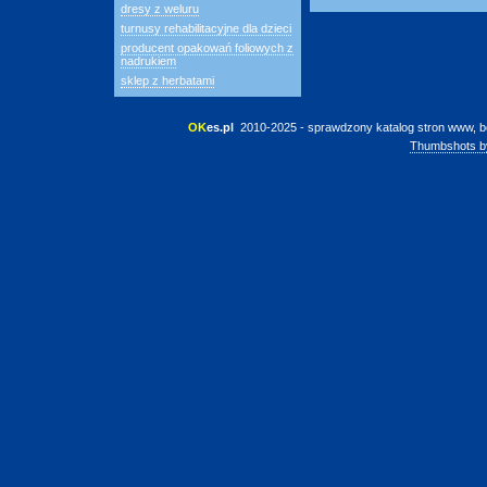
dresy z weluru
turnusy rehabilitacyjne dla dzieci
producent opakowań foliowych z
nadrukiem
sklep z herbatami
OK
es.pl
 2010-2025 - sprawdzony katalog stron www, b
Thumbshots b