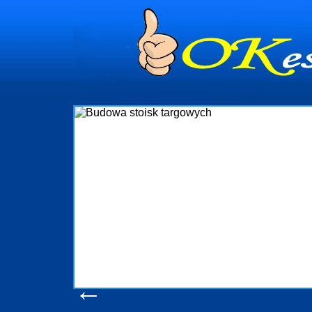
dynia
dministrowanie
ściami Gdynia i
ieżący nadzór nad
iczenia, organizację
ta obejmuje także
uchomościami Gdynia
potrzebny jest
ieruchomości Sopot
nia, Progreen-Adm
w codziennym
dla tych
←