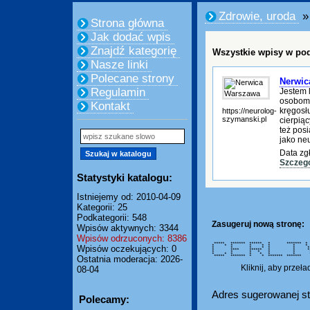
Zdrowie, uroda
»
Strona główna
Jak dodać wpis
Znajdź kategorię
Wszystkie wpisy w pod
Nasze linki
Polecane strony
Nerwic
Regulamin
Jestem 
osobom 
Kontakt
kręgosł
https://neurolog-
szymanski.pl
cierpią
też pos
jako ne
Data zg
Szczegó
Statystyki katalogu:
Istniejemy od: 2010-04-09
Kategorii: 25
Podkategorii: 548
Zasugeruj nową stronę:
Wpisów aktywnych: 3344
Wpisów odrzuconych: 8386
***** ******* ****** * ******* *
* * * * * * *
Wpisów oczekujących: 0
* * * * * * 
* **** ****** * * 
* * * * * * 
* * * * * * *
***** ******* * * ******* *******
Ostatnia moderacja: 2026-
Kliknij, aby przeł
08-04
Adres sugerowanej st
Polecamy: