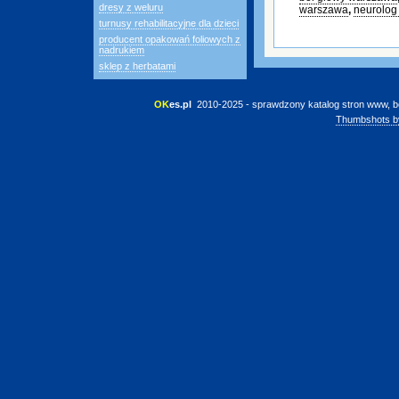
dresy z weluru
warszawa
,
neurolog
turnusy rehabilitacyjne dla dzieci
producent opakowań foliowych z
nadrukiem
sklep z herbatami
OK
es.pl
 2010-2025 - sprawdzony katalog stron www, b
Thumbshots b