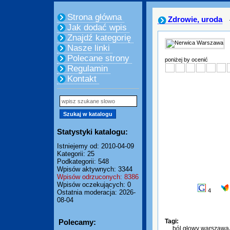
Strona główna
Zdrowie, uroda
Jak dodać wpis
Znajdź kategorię
Nasze linki
Polecane strony
poniżej by ocenić
Regulamin
Kontakt
Statystyki katalogu:
Istniejemy od: 2010-04-09
Kategorii: 25
Podkategorii: 548
Wpisów aktywnych: 3344
Wpisów odrzuconych: 8386
Wpisów oczekujących: 0
4
Ostatnia moderacja: 2026-
08-04
Polecamy:
Tagi:
ból głowy warszawa