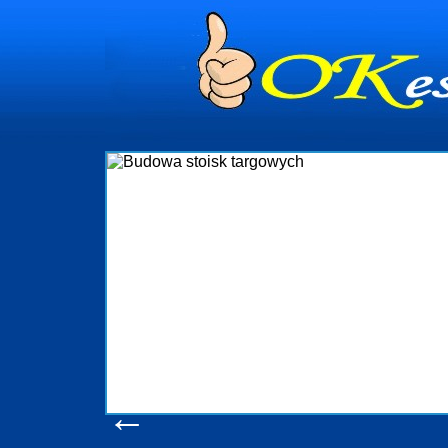
dynia
dministrowanie
ściami Gdynia i
ieżący nadzór nad
iczenia, organizację
ta obejmuje także
uchomościami Gdynia
potrzebny jest
ieruchomości Sopot
nia, Progreen-Adm
w codziennym
dla tych
←