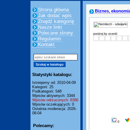
Strona główna
Biznes, ekonomi
Jak dodać wpis
Znajdź kategorię
Nasze linki
Polecane strony
poniżej by ocenić
Regulamin
Kontakt
Statystyki katalogu:
Istniejemy od: 2010-04-09
Kategorii: 25
Podkategorii: 548
Wpisów aktywnych: 3344
Wpisów odrzuconych: 8386
Wpisów oczekujących: 0
Ostatnia moderacja: 2026-
08-04
0
Polecamy: