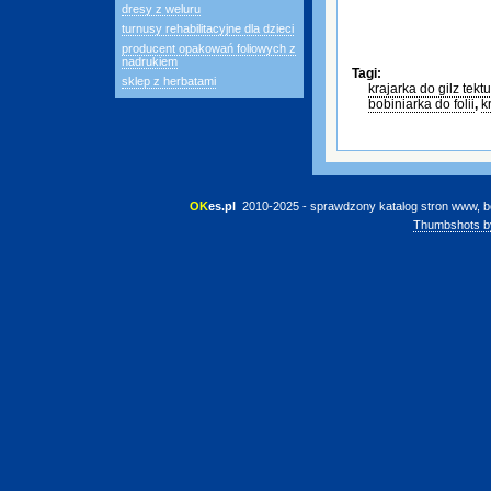
dresy z weluru
turnusy rehabilitacyjne dla dzieci
producent opakowań foliowych z
nadrukiem
Tagi:
sklep z herbatami
krajarka do gilz tek
bobiniarka do folii
,
k
OK
es.pl
 2010-2025 - sprawdzony katalog stron www, b
Thumbshots b