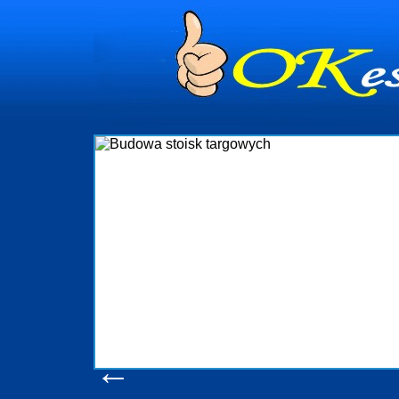
dynia
dministrowanie
ściami Gdynia i
ieżący nadzór nad
iczenia, organizację
ta obejmuje także
uchomościami Gdynia
potrzebny jest
ieruchomości Sopot
nia, Progreen-Adm
w codziennym
dla tych
←