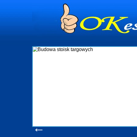
dynia
dministrowanie
ściami Gdynia i
ieżący nadzór nad
iczenia, organizację
ta obejmuje także
uchomościami Gdynia
potrzebny jest
ieruchomości Sopot
nia, Progreen-Adm
w codziennym
dla tych
←