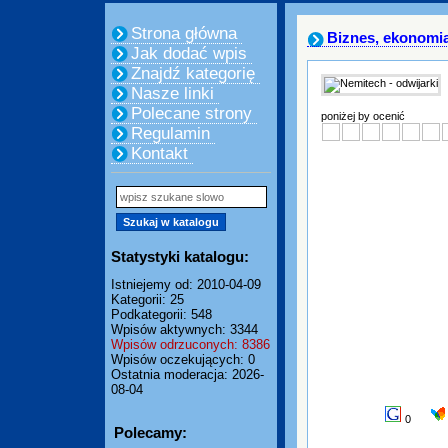
Strona główna
Biznes, ekonomi
Jak dodać wpis
Znajdź kategorię
Nasze linki
Polecane strony
poniżej by ocenić
Regulamin
Kontakt
Statystyki katalogu:
Istniejemy od: 2010-04-09
Kategorii: 25
Podkategorii: 548
Wpisów aktywnych: 3344
Wpisów odrzuconych: 8386
Wpisów oczekujących: 0
Ostatnia moderacja: 2026-
08-04
0
Polecamy: