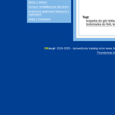
dresy z weluru
turnusy rehabilitacyjne dla dzieci
producent opakowań foliowych z
nadrukiem
Tagi:
sklep z herbatami
krajarka do gilz tek
bobiniarka do folii
,
k
OK
es.pl
 2010-2025 - sprawdzony katalog stron www, b
Thumbshots b