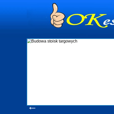
dynia
dministrowanie
ściami Gdynia i
ieżący nadzór nad
iczenia, organizację
ta obejmuje także
uchomościami Gdynia
potrzebny jest
ieruchomości Sopot
nia, Progreen-Adm
w codziennym
dla tych
←