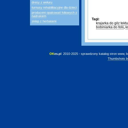
dresy z weluru
turnusy rehabilitacyjne dla dzieci
producent opakowań foliowych z
nadrukiem
Tagi:
sklep z herbatami
krajarka do gilz tek
bobiniarka do folii
,
k
OK
es.pl
 2010-2025 - sprawdzony katalog stron www, b
Thumbshots b