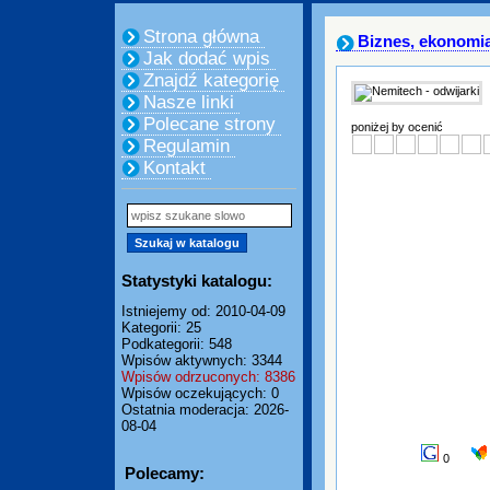
Strona główna
Biznes, ekonomi
Jak dodać wpis
Znajdź kategorię
Nasze linki
Polecane strony
poniżej by ocenić
Regulamin
Kontakt
Statystyki katalogu:
Istniejemy od: 2010-04-09
Kategorii: 25
Podkategorii: 548
Wpisów aktywnych: 3344
Wpisów odrzuconych: 8386
Wpisów oczekujących: 0
Ostatnia moderacja: 2026-
08-04
0
Polecamy: