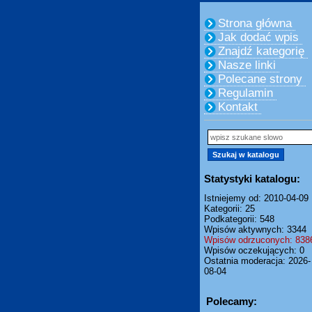
Strona główna
Jak dodać wpis
Znajdź kategorię
Nasze linki
Polecane strony
Regulamin
Kontakt
Statystyki katalogu:
Istniejemy od: 2010-04-09
Kategorii: 25
Podkategorii: 548
Wpisów aktywnych: 3344
Wpisów odrzuconych: 838
Wpisów oczekujących: 0
Ostatnia moderacja: 2026-
08-04
Polecamy: