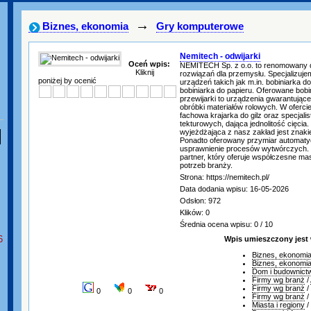
→
Biznes, ekonomia
Gry komputerowe
Nemitech - odwijarki
Oceń wpis:
NEMITECH Sp. z o.o. to renomowany 
Kliknij
rozwiązań dla przemysłu. Specjalizuje
poniżej by ocenić
urządzeń takich jak m.in. bobiniarka do
bobiniarka do papieru. Oferowane bobini
przewijarki to urządzenia gwarantując
obróbki materiałów rolowych. W ofercie
fachowa krajarka do gilz oraz specjalis
tekturowych, dająca jednolitość cięcia
wyjeżdżająca z nasz zakład jest znak
Ponadto oferowany przymiar automaty
usprawnienie procesów wytwórczych. 
partner, który oferuje współczesne m
potrzeb branży.
Strona: https://nemitech.pl/
Data dodania wpisu: 16-05-2026
Odsłon: 972
Klików: 0
Średnia ocena wpisu: 0 / 10
6
Wpis umieszczony jest
Biznes, ekonomi
Biznes, ekonomi
Dom i budownict
Firmy wg branż
/
Firmy wg branż
/
0
0
0
Firmy wg branż
/
Miasta i regiony
/