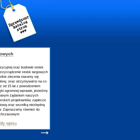
gowych
zycyjnej oraz budowie stoisk
rzyrządzenie stoisk targowych
tkie zlecenia staramy się
lony, oraz otrzymywał to na co
uż od 15 lat z powodzeniem
ęki ogromnej wprawie, jesteśmy
owanym żądaniom naszych
skich projektantów, zaplecze
atową oraz wszelką niezbędną
ów. Zapraszamy również do
tychczasowym
óły wpisu
→