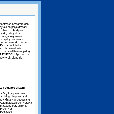
dostawca nowatorskich
my się na projektowaniu
 folii oraz efektywna
arki, odwijarki i
e najwyższą jakość
 znajduje się również
tyczna krajarka do gilz
. Każda bobiniarka
iem niezawodności.
czny umożliwia na pełną
NEMITECH Sp. z o.o. to
aszyny skrojone do
 w podkategoriach:
a
/
Gry komputerowe
a
/
Usługi dla przemysłu
wo
/
Maszyny budowlane
Automatyka przemysłowa
Maszyny i urządzenia
Przemysł
Podlaskie