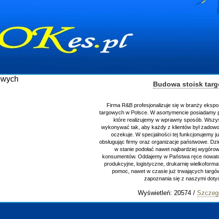
Budowa stoisk tar
Firma R&B profesjonalizuje się w branży ekspo
targowych w Polsce. W asortymencie posiadamy p
które realizujemy w wprawny sposób. Wszys
wykonywać tak, aby każdy z klientów był zadowo
oczekuje. W specjalności tej funkcjonujemy j
obsługując firmy oraz organizacje państwowe. Dzi
w stanie podołać nawet najbardziej wygór
konsumentów. Oddajemy w Państwa ręce nowator
produkcyjne, logistyczne, drukarnię wielkoform
pomoc, nawet w czasie już trwających targ
zapoznania się z naszymi do
Wyświetleń: 20574 /
Szczeg