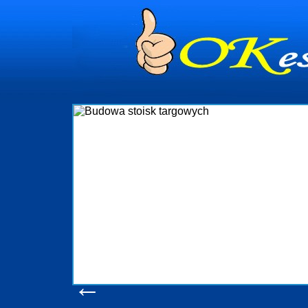
dynia
dministrowanie
ściami Gdynia i
ieżący nadzór nad
iczenia, organizację
ta obejmuje także
uchomościami Gdynia
potrzebny jest
ieruchomości Sopot
nia, Progreen-Adm
w codziennym
dla tych
←