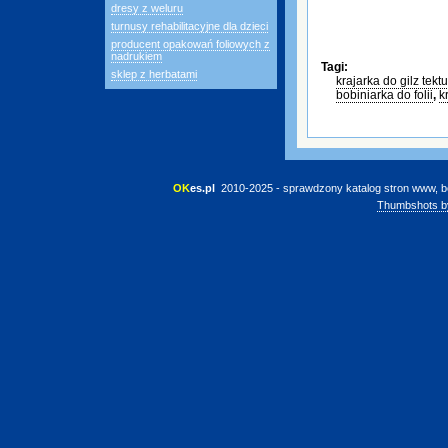
dresy z weluru
turnusy rehabilitacyjne dla dzieci
producent opakowań foliowych z
nadrukiem
Tagi:
sklep z herbatami
krajarka do gilz tek
bobiniarka do folii
,
k
OK
es.pl
 2010-2025 - sprawdzony katalog stron www, b
Thumbshots b