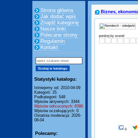
Strona główna
Biznes, ekonomi
Jak dodać wpis
Znajdź kategorię
Nasze linki
Polecane strony
poniżej by ocenić
Regulamin
Kontakt
Statystyki katalogu:
Istniejemy od: 2010-04-09
Kategorii: 25
Podkategorii: 548
Wpisów aktywnych: 3344
Wpisów odrzuconych: 8386
Wpisów oczekujących: 0
Ostatnia moderacja: 2026-
08-04
0
Polecamy: