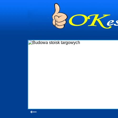
dynia
dministrowanie
ściami Gdynia i
ieżący nadzór nad
iczenia, organizację
ta obejmuje także
uchomościami Gdynia
potrzebny jest
ieruchomości Sopot
nia, Progreen-Adm
w codziennym
dla tych
←