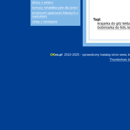
dresy z weluru
turnusy rehabilitacyjne dla dzieci
producent opakowań foliowych z
nadrukiem
Tagi:
sklep z herbatami
krajarka do gilz tek
bobiniarka do folii
,
k
OK
es.pl
 2010-2025 - sprawdzony katalog stron www, b
Thumbshots b