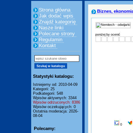
Strona główna
Biznes, ekonomi
Jak dodać wpis
Znajdź kategorię
Nasze linki
Polecane strony
poniżej by ocenić
Regulamin
Kontakt
Statystyki katalogu:
Istniejemy od: 2010-04-09
Kategorii: 25
Podkategorii: 548
Wpisów aktywnych: 3344
Wpisów odrzuconych: 8386
Wpisów oczekujących: 0
Ostatnia moderacja: 2026-
08-04
0
Polecamy: