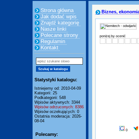
Strona główna
Biznes, ekonomi
Jak dodać wpis
Znajdź kategorię
Nasze linki
Polecane strony
poniżej by ocenić
Regulamin
Kontakt
Statystyki katalogu:
Istniejemy od: 2010-04-09
Kategorii: 25
Podkategorii: 548
Wpisów aktywnych: 3344
Wpisów odrzuconych: 8386
Wpisów oczekujących: 0
Ostatnia moderacja: 2026-
08-04
0
Polecamy: