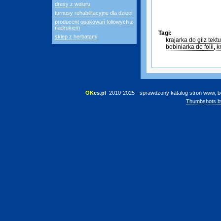
dresy z weluru
turnusy rehabilitacyjne dla dzieci
producent opakowań foliowych z
nadrukiem
Tagi:
sklep z herbatami
krajarka do gilz tek
bobiniarka do folii
,
k
OK
es.pl
 2010-2025 - sprawdzony katalog stron www, b
Thumbshots b