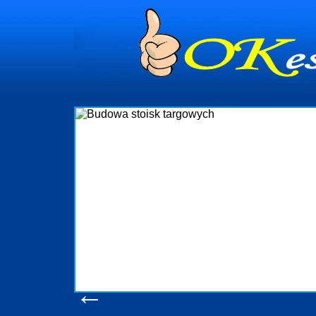
dynia
dministrowanie
ściami Gdynia i
ieżący nadzór nad
iczenia, organizację
ta obejmuje także
uchomościami Gdynia
potrzebny jest
ieruchomości Sopot
nia, Progreen-Adm
w codziennym
dla tych
←