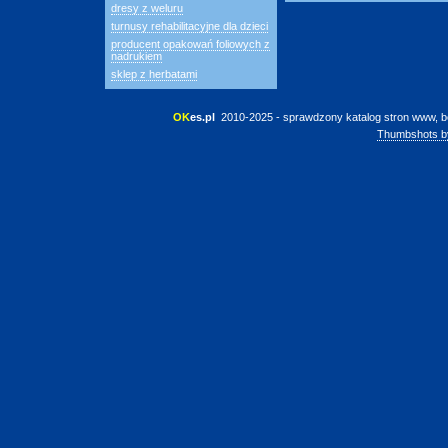
dresy z weluru
turnusy rehabilitacyjne dla dzieci
producent opakowań foliowych z
nadrukiem
sklep z herbatami
OK
es.pl
 2010-2025 - sprawdzony katalog stron www, b
Thumbshots b