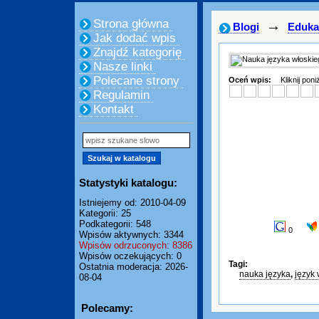
Strona główna
→
Blogi
Eduka
Jak dodać wpis
Znajdź kategorię
Nasze linki
Polecane strony
Oceń wpis:
Kliknij pon
Regulamin
Kontakt
Statystyki katalogu:
Istniejemy od: 2010-04-09
Kategorii: 25
Podkategorii: 548
0
Wpisów aktywnych: 3344
Wpisów odrzuconych: 8386
Wpisów oczekujących: 0
Tagi:
Ostatnia moderacja: 2026-
nauka języka
,
język 
08-04
Polecamy: