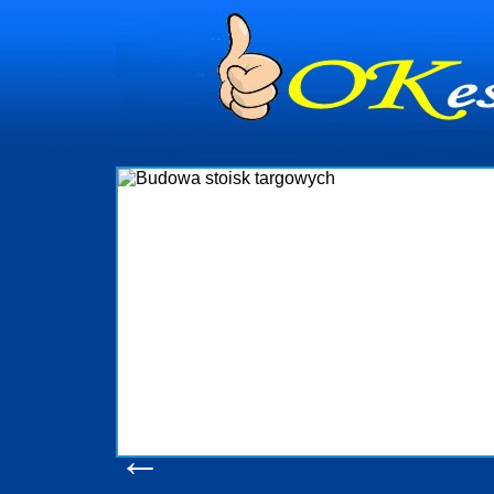
dynia
dministrowanie
ściami Gdynia i
ieżący nadzór nad
iczenia, organizację
ta obejmuje także
uchomościami Gdynia
potrzebny jest
ieruchomości Sopot
nia, Progreen-Adm
w codziennym
dla tych
←