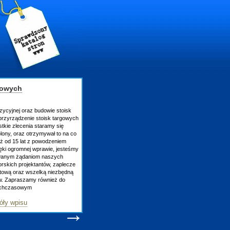
gowych
zycyjnej oraz budowie stoisk
rzyrządzenie stoisk targowych
tkie zlecenia staramy się
lony, oraz otrzymywał to na co
uż od 15 lat z powodzeniem
ęki ogromnej wprawie, jesteśmy
owanym żądaniom naszych
skich projektantów, zaplecze
atową oraz wszelką niezbędną
ów. Zapraszamy również do
tychczasowym
óły wpisu
→