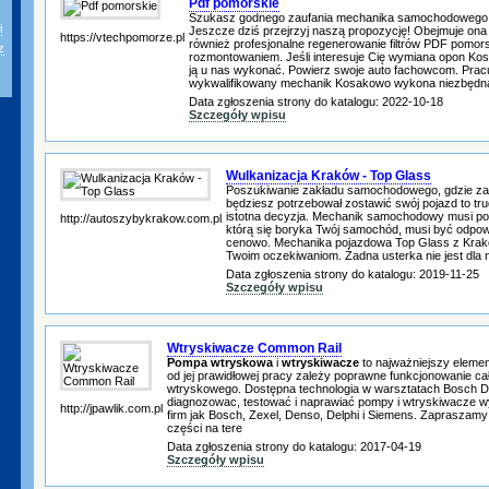
Pdf pomorskie
Szukasz godnego zaufania mechanika samochodowego 
i
Jeszcze dziś przejrzyj naszą propozycję! Obejmuje ona 
https://vtechpomorze.pl
również profesjonalne regenerowanie filtrów PDF pomorsk
z
rozmontowaniem. Jeśli interesuje Cię wymiana opon K
ją u nas wykonać. Powierz swoje auto fachowcom. Pracu
wykwalifikowany mechanik Kosakowo wykona niezbędn
Data zgłoszenia strony do katalogu: 2022-10-18
Szczegóły wpisu
Wulkanizacja Kraków - Top Glass
Poszukiwanie zakładu samochodowego, gdzie za 
będziesz potrzebował zostawić swój pojazd to tru
istotna decyzja. Mechanik samochodowy musi por
http://autoszybykrakow.com.pl
którą się boryka Twój samochód, musi być odpowi
cenowo. Mechanika pojazdowa Top Glass z Krak
Twoim oczekiwaniom. Żadna usterka nie jest dla
Data zgłoszenia strony do katalogu: 2019-11-25
Szczegóły wpisu
Wtryskiwacze Common Rail
Pompa wtryskowa
i
wtryskiwacze
to najważniejszy eleme
od jej prawidłowej pracy zależy poprawne funkcjonowanie c
wtryskowego. Dostępna technologia w warsztatach Bosch D
diagnozowac, testować i naprawiać pompy i wtryskiwacze wy
http://jpawlik.com.pl
firm jak Bosch, Zexel, Denso, Delphi i Siemens. Zapraszam
części na tere
Data zgłoszenia strony do katalogu: 2017-04-19
Szczegóły wpisu