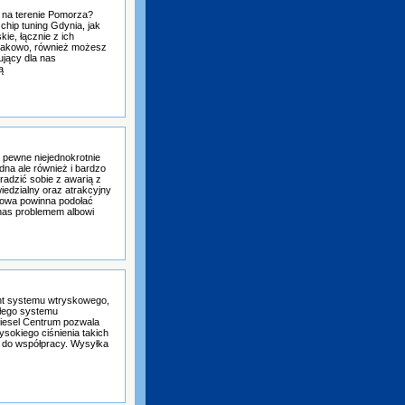
na terenie Pomorza?
chip tuning Gdynia, jak
ie, łącznie z ich
osakowo, również możesz
jący dla nas
ą
pewne niejednokrotnie
dna ale również i bardzo
adzić sobie z awarią z
edzialny oraz atrakcyjny
owa powinna podołać
 nas problemem albowi
nt systemu wtryskowego,
ałego systemu
iesel Centrum pozwala
sokiego ciśnienia takich
y do współpracy. Wysyłka