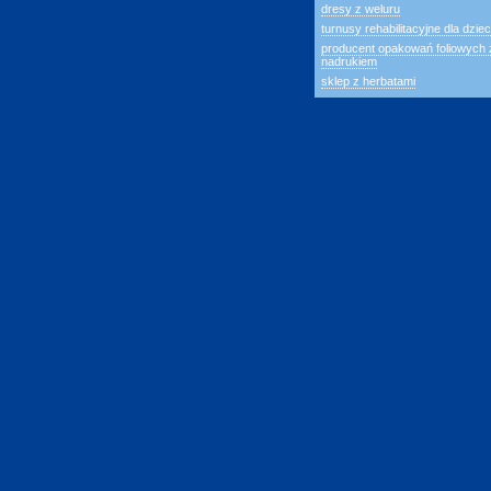
dresy z weluru
turnusy rehabilitacyjne dla dziec
producent opakowań foliowych 
nadrukiem
sklep z herbatami