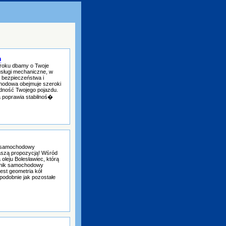
n
0 roku dbamy o Twoje
sługi mechaniczne, w
a bezpieczeństwa i
hodowa obejmuje szeroki
odność Twojego pojazdu.
a poprawia stabilnoś�
t samochodowy
aszą propozycją! Wśród
oleju Bolesławiec, którą
anik samochodowy
est geometria kół
podobnie jak pozostałe