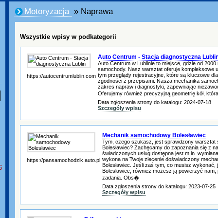
Motoryzacja
» Naprawa
Wszystkie wpisy w podkategorii
Auto Centrum - Stacja diagnostyczna Lubli
Auto Centrum w Lublinie to miejsce, gdzie od 200
samochody. Nasz warsztat oferuje kompleksowe u
tym przeglądy rejestracyjne, które są kluczowe dl
https://autocentrumlublin.com
zgodności z przepisami. Nasza mechanika samoc
zakres napraw i diagnostyki, zapewniając niezaw
Oferujemy również precyzyjną geometrię kół, któr
Data zgłoszenia strony do katalogu: 2024-07-18
Szczegóły wpisu
Mechanik samochodowy Bolesławiec
Tym, czego szukasz, jest sprawdzony warszta
Bolesławiec? Zachęcamy do zapoznania się z n
świadczonych usług dostępna jest m.in. wymiana 
wykona na Twoje zlecenie doświadczony mech
https://pansamochodzik.auto.pl
Bolesławiec. Jeśli zaś tym, co musisz wykonać, j
6
Bolesławiec, również możesz ją powierzyć nam, 
zadania. Obs�
Data zgłoszenia strony do katalogu: 2023-07-25
Szczegóły wpisu