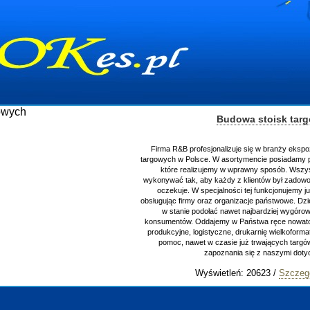
Budowa stoisk tar
Firma R&B profesjonalizuje się w branży ekspo
targowych w Polsce. W asortymencie posiadamy p
które realizujemy w wprawny sposób. Wszys
wykonywać tak, aby każdy z klientów był zadowo
oczekuje. W specjalności tej funkcjonujemy j
obsługując firmy oraz organizacje państwowe. Dzi
w stanie podołać nawet najbardziej wygór
konsumentów. Oddajemy w Państwa ręce nowator
produkcyjne, logistyczne, drukarnię wielkoform
pomoc, nawet w czasie już trwających targ
zapoznania się z naszymi do
Wyświetleń: 20623 /
Szczeg