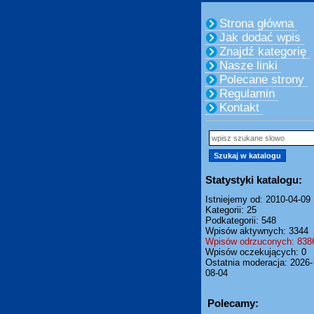
Strona główna
Jak dodać wpis
Znajdź kategorię
Nasze linki
Polecane strony
Regulamin
Kontakt
Statystyki katalogu:
Istniejemy od: 2010-04-09
Kategorii: 25
Podkategorii: 548
Wpisów aktywnych: 3344
Wpisów odrzuconych: 838
Wpisów oczekujących: 0
Ostatnia moderacja: 2026-
08-04
Polecamy: