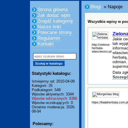
Blogi
» Napoje
Strona główna
Jak dodać wpis
Znajdź kategorię
Wszystkie wpisy w pod
Nasze linki
Polecane strony
Zielon
Regulamin
Jakie ce
tak wyją
Kontakt
http://zielona-
informac
herbata-
wlasciwosci.pl
wlasciwo
herbatą,
odmian. 
supermar
Data zgł
Statystyki katalogu:
Szczegó
Istniejemy od: 2010-04-09
Kategorii: 25
Podkategorii: 548
Wpisów aktywnych: 3344
Wpisów odrzuconych: 8386
https://bialaherbata.com.pl
Wpisów oczekujących: 0
Ostatnia moderacja: 2026-
08-04
Polecamy: