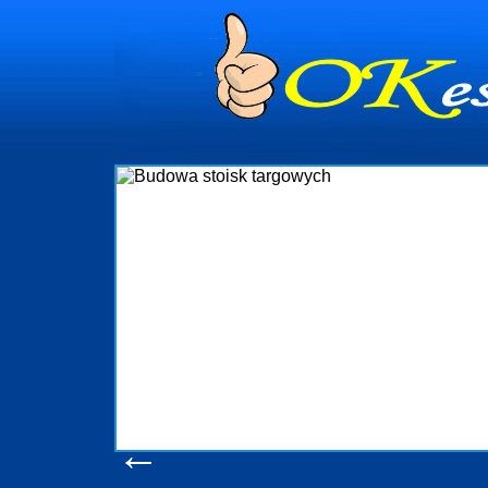
dynia
dministrowanie
ściami Gdynia i
ieżący nadzór nad
iczenia, organizację
ta obejmuje także
uchomościami Gdynia
potrzebny jest
ieruchomości Sopot
nia, Progreen-Adm
w codziennym
dla tych
←