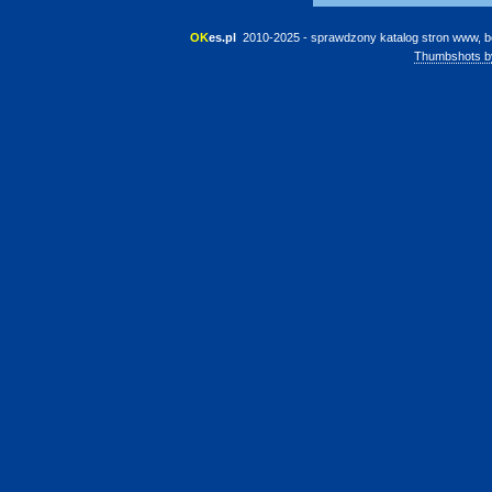
OK
es.pl
 2010-2025 - sprawdzony katalog stron www, b
Thumbshots b