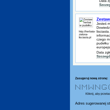
Data z
Szcze
Zestaw
Jesteś m
Dowiedz 
lisciast
http://herbata-
zielona-
informac
lisciasta.pl
czego mo
pudełku 
europej
Data zgł
Szczegó
Zasugeruj nową stronę:
* * * * * * * * *****
** * ** ** * * ** * *
* * * * * * * * * * *
* * * * * * * * * * 
* * * * * * * * * * * *
* ** * * ** ** * ** 
* * * * * * * * ***** **
Kliknij, aby przeł
Adres sugerowanej st