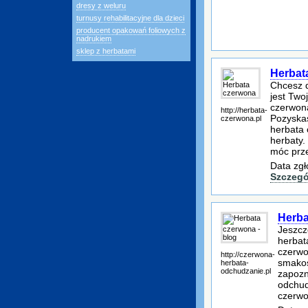
dresy z weluru
turnusy rehabilitacyjne dla dzieci
producent opakowań foliowych z
nadrukiem
sklep z herbatami
Herbat
Chcesz d
jest Two
czerwona
http://herbata-
Pozyskas
czerwona.pl
herbata 
herbaty.
móc prz
Data zgł
Szczegó
Herba
Jeszcz
herbat
czerwo
http://czerwona-
smakos
herbata-
odchudzanie.pl
zapozn
odchud
czerwo