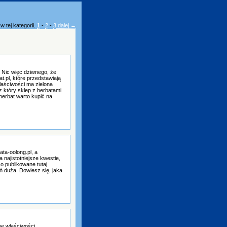
 tej kategorii.
1
-
2
-
3
dalej →
 Nic więc dziwnego, że
t.pl, które przedstawiają
łaściwości ma zielona
 który sklep z herbatami
herbat warto kupić na
ta-oolong.pl, a
 najistotniejsze kwestie,
o publikowane tutaj
ń duża. Dowiesz się, jaka
we właściwości