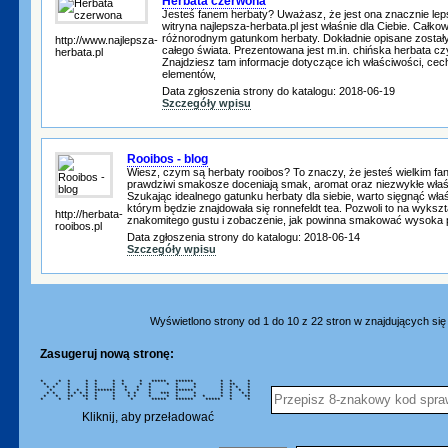
Herbata czerwona
Jesteś fanem herbaty? Uważasz, że jest ona znacznie leps
witryna najlepsza-herbata.pl jest właśnie dla Ciebie. Całko
różnorodnym gatunkom herbaty. Dokładnie opisane został
http://www.najlepsza-
całego świata. Prezentowana jest m.in. chińska herbata c
herbata.pl
Znajdziesz tam informacje dotyczące ich właściwości, cec
elementów,
Data zgłoszenia strony do katalogu: 2018-06-19
Szczegóły wpisu
Rooibos - blog
Wiesz, czym są herbaty rooibos? To znaczy, że jesteś wielkim fa
prawdziwi smakosze doceniają smak, aromat oraz niezwykłe właśc
Szukając idealnego gatunku herbaty dla siebie, warto sięgnąć wła
którym będzie znajdowała się ronnefeldt tea. Pozwoli to na wykszt
http://herbata-
znakomitego gustu i zobaczenie, jak powinna smakować wysoka 
rooibos.pl
Data zgłoszenia strony do katalogu: 2018-06-14
Szczegóły wpisu
Wyświetlono strony od 1 do 10 z 22 stron w znajdujących się w
Zasugeruj nową stronę:
* * * * * * * * ***** ****** * * *
* * * * * * * * * * * * * ** *
* * * * * * * * * * * * * * *
* * * * ******* * * * ****** * * * *
* * * * * * * * * * * *** * * * * * *
* * ** ** * * * * * * * * * * * **
* * * * * * * ***** ****** ***** * *
Kliknij, aby przeładować