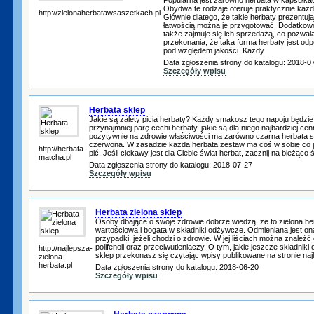
Obydwa te rodzaje oferuje praktycznie każd
http://zielonaherbatawsaszetkach.pl
Głównie dlatego, że takie herbaty prezentują 
łatwością można je przygotować. Dodatkowo
także zajmuje się ich sprzedażą, co pozwal
przekonania, że taka forma herbaty jest odp
pod względem jakości. Każdy
Data zgłoszenia strony do katalogu: 2018-0
Szczegóły wpisu
Herbata sklep
Jakie są zalety picia herbaty? Każdy smakosz tego napoju będzie 
przynajmniej parę cechi herbaty, jakie są dla niego najbardziej c
pozytywnie na zdrowie właściwości ma zarówno czarna herbata skl
czerwona. W zasadzie każda herbata zestaw ma coś w sobie co p
http://herbata-
pić. Jeśli ciekawy jest dla Ciebie świat herbat, zacznij na bieżąco 
matcha.pl
Data zgłoszenia strony do katalogu: 2018-07-27
Szczegóły wpisu
Herbata zielona sklep
Osoby dbające o swoje zdrowie dobrze wiedzą, że to zielona her
wartościowa i bogata w składniki odżywcze. Odmieniana jest on
przypadki, jeżeli chodzi o zdrowie. W jej liściach można znaleź
polifenoli oraz przeciwutleniaczy. O tym, jakie jeszcze składniki 
http://najlepsza-
sklep przekonasz się czytając wpisy publikowane na stronie naj
zielona-
herbata.pl
Data zgłoszenia strony do katalogu: 2018-06-20
Szczegóły wpisu