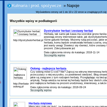
Kulinaria i prod. spożywcze
» Napoje
Wyświetlono strony od 1 do 10 z 22 stron w znajdujących się w
Wszystkie wpisy w podkategorii
Dystrybutor herbat i zestawy herbat
Herbata, tak samo jak kawa ma szerokie grono fanów.
powstają strony internetowe takie, jak dystrybutorherba
różne gatunki herbaty. Możemy tutaj poczytać, jakie w
http://dystrybutorherbat.pl
herbata, komu będzie smakowała herbata czarna, oraz
jest warty uwagi. Dowiesz się również, które zestawy 
prezent. Zdecydowanie jeż
Data zgłoszenia strony do katalogu: 2018-11-14
Szczegóły wpisu
Oolong - najlepsza herbata
Czy oolong mówi Ci coś? Nie? Zajrzyj na witrynę internetową herba
przeczytasz o niej wszystko, co powinieneś wiedzieć. Blog omawia
jakie są związane z tym rodzajem herbaty. Przeglądając na bieżąc
artykuły, Twoja wiedza na temat tej herbaty będzie bez dwóch zda
6
jest najlepsza herbata na prezent urodzinowy, imieninowy, a także
http://herbata-
oolong.pl
Data zgłoszenia strony do katalogu: 2018-09-24
Szczegóły wpisu
Herbata miętowa
Mięta jako zioło nie dość, że świetnie smakuje to jeszcze ma cieka