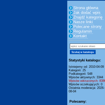
Strona główna
Jak dodać wpis
Znajdź kategorię
Nasze linki
Polecane strony
Regulamin
Kontakt
Statystyki katalogu:
Istniejemy od: 2010-04-09
Kategorii: 25
Podkategorii: 548
Wpisów aktywnych: 3344
Wpisów odrzuconych: 838
Wpisów oczekujących: 0
Ostatnia moderacja: 2026-
08-04
Polecamy: