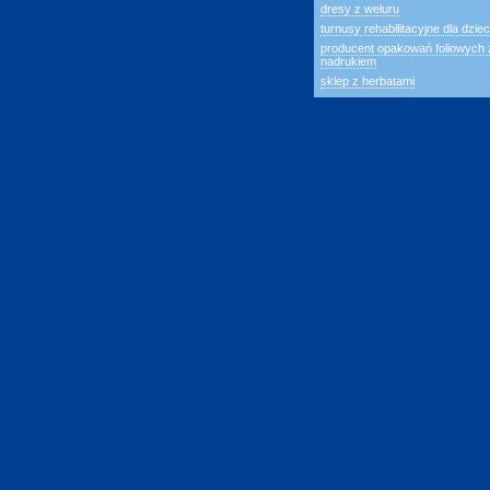
dresy z weluru
turnusy rehabilitacyjne dla dziec
producent opakowań foliowych 
nadrukiem
sklep z herbatami