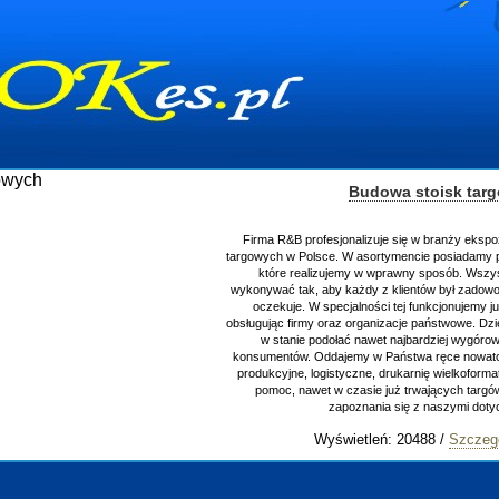
Budowa stoisk targowych
Firma R&B profesjonalizuje się w branży ekspozycyjnej ora
targowych w Polsce. W asortymencie posiadamy przyrządzeni
które realizujemy w wprawny sposób. Wszystkie zleceni
wykonywać tak, aby każdy z klientów był zadowolony, oraz o
oczekuje. W specjalności tej funkcjonujemy już od 15 lat
obsługując firmy oraz organizacje państwowe. Dzięki ogromne
w stanie podołać nawet najbardziej wygórowanym żąda
konsumentów. Oddajemy w Państwa ręce nowatorskich proje
produkcyjne, logistyczne, drukarnię wielkoformatową oraz 
pomoc, nawet w czasie już trwających targów. Zaprasza
zapoznania się z naszymi dotychczasowy
Wyświetleń: 20488 /
Szczegóły wpisu