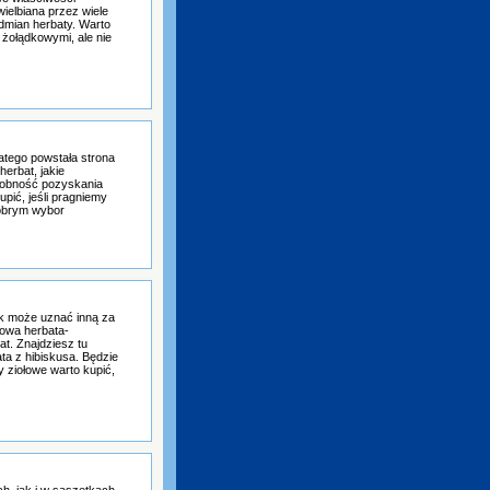
ielbiana przez wiele
odmian herbaty. Warto
 żołądkowymi, ale nie
atego powstała strona
herbat, jakie
osobność pozyskania
upić, jeśli pragniemy
dobrym wybor
k może uznać inną za
towa herbata-
t. Znajdziesz tu
ta z hibiskusa. Będzie
y ziołowe warto kupić,
h, jak i w saszetkach.