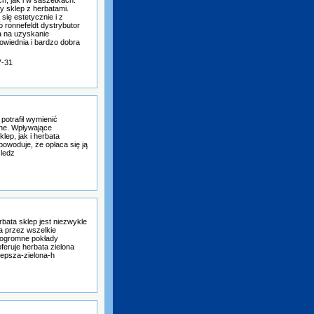
y sklep z herbatami.
się estetycznie i z
 ronnefeldt dystrybutor
a na uzyskanie
owiednia i bardzo dobra
7-31
potrafił wymienić
enne. Wpływające
ep, jak i herbata
owoduje, że opłaca się ją
śledz
bata sklep jest niezwykle
a przez wszelkie
ć ogromne pokłady
oferuje herbata zielona
lepsza-zielona-h