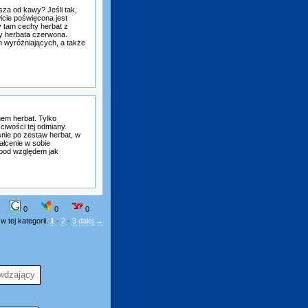
za od kawy? Jeśli tak,
wicie poświęcona jest
y tam cechy herbat z
zy herbata czerwona.
h wyróżniających, a także
nem herbat. Tylko
iwości tej odmiany.
śnie po zestaw herbat, w
ałcenie w sobie
pod względem jak
0
0
0
 tej kategorii.
1
-
2
-
3
dalej →