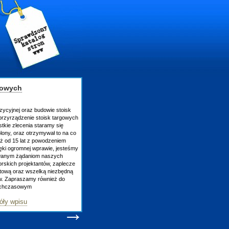
z budowie stoisk
e stoisk targowych
a staramy się
trzymywał to na co
 z powodzeniem
j wprawie, jesteśmy
niom naszych
ktantów, zaplecze
wszelką niezbędną
my również do
m
→