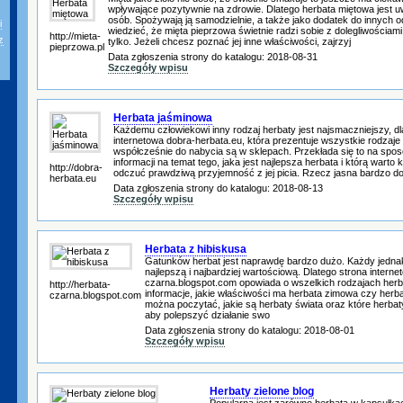
wpływające pozytywnie na zdrowie. Dlatego herbata miętowa jest uw
osób. Spożywają ją samodzielnie, a także jako dodatek do innych 
i
wiedzieć, że mięta pieprzowa świetnie radzi sobie z dolegliwościami
http://mieta-
z
tylko. Jeżeli chcesz poznać jej inne właściwości, zajrzyj
pieprzowa.pl
Data zgłoszenia strony do katalogu: 2018-08-31
Szczegóły wpisu
Herbata jaśminowa
Każdemu człowiekowi inny rodzaj herbaty jest najsmaczniejszy, dl
internetowa dobra-herbata.eu, która prezentuje wszystkie rodzaje 
współcześnie do nabycia są w sklepach. Przekłada się to na sp
informacji na temat tego, jaka jest najlepsza herbata i którą warto k
http://dobra-
odczuć prawdziwą przyjemność z jej picia. Rzecz jasna bardzo 
herbata.eu
Data zgłoszenia strony do katalogu: 2018-08-13
Szczegóły wpisu
Herbata z hibiskusa
Gatunków herbat jest naprawdę bardzo dużo. Każdy jedna
najlepszą i najbardziej wartościową. Dlatego strona interne
czarna.blogspot.com opowiada o wszelkich rodzajach herba
http://herbata-
informacje, jakie właściwości ma herbata zimowa czy herba
czarna.blogspot.com
można poczytać, jakie są herbaty świata oraz które herbat
aby polepszyć działanie swo
Data zgłoszenia strony do katalogu: 2018-08-01
Szczegóły wpisu
Herbaty zielone blog
Popularna jest zarówno herbata w kapsułkac