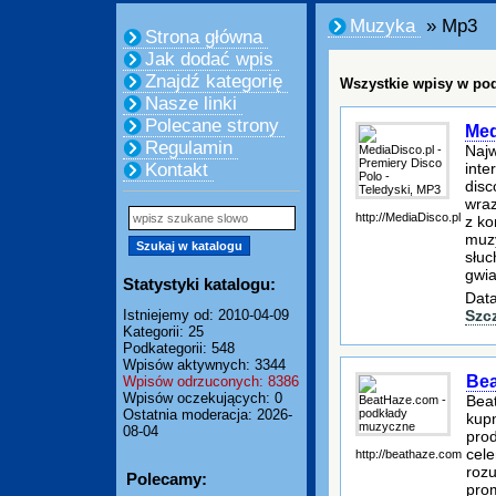
Muzyka
» Mp3
Strona główna
Jak dodać wpis
Znajdź kategorię
Wszystkie wpisy w pod
Nasze linki
Polecane strony
Med
Regulamin
Najw
inte
Kontakt
disc
wraz
http://MediaDisco.pl
z ko
muzy
słuc
gwia
Statystyki katalogu:
Data
Szc
Istniejemy od: 2010-04-09
Kategorii: 25
Podkategorii: 548
Wpisów aktywnych: 3344
Bea
Wpisów odrzuconych: 8386
Wpisów oczekujących: 0
Beat
Ostatnia moderacja: 2026-
kup
08-04
pro
cele
http://beathaze.com
roz
Polecamy:
pro