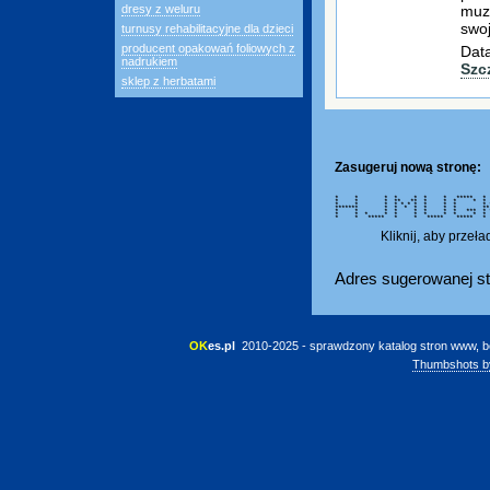
muz
dresy z weluru
swoj
turnusy rehabilitacyjne dla dzieci
producent opakowań foliowych z
Data
nadrukiem
Szc
sklep z herbatami
Zasugeruj nową stronę:
* * * * * * * ***** * * 
* * * ** ** * * * *
* * * * * * * * * *
******* * * * * * * *
* * * * * * * * **
* * * * * * * * * 
* * ***** * * ***** *****
Kliknij, aby przeł
Adres sugerowanej st
OK
es.pl
 2010-2025 - sprawdzony katalog stron www, b
Thumbshots b