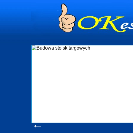
dynia
dministrowanie
ściami Gdynia i
ieżący nadzór nad
iczenia, organizację
ta obejmuje także
uchomościami Gdynia
potrzebny jest
ieruchomości Sopot
nia, Progreen-Adm
w codziennym
dla tych
←