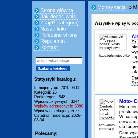
Motoryzacja
» Mo
Strona główna
Jak dodać wpis
Znajdź kategorię
Wszystkie wpisy w pod
Nasze linki
Polecane strony
Al
Regulamin
Szu
bie
Kontakt
wyp
https://alemotocykl.pl
kup
sze
qua
jak
Dat
Statystyki katalogu:
Sz
Istniejemy od: 2010-04-09
Kategorii: 25
Podkategorii: 548
Moto- C
Wpisów aktywnych: 3344
Wpisów odrzuconych: 8386
Moto-cent
Wpisów oczekujących: 0
prostu uw
Ostatnia moderacja: 2026-
W naszej 
08-04
serwis mo
http://moto-
dla fanów
centrala.pl
Data zgło
Polecamy:
Szczegół