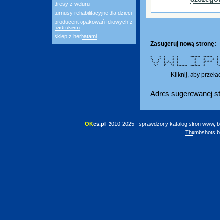
dresy z weluru
turnusy rehabilitacyjne dla dzieci
producent opakowań foliowych z
nadrukiem
sklep z herbatami
Zasugeruj nową stronę:
* * * * * ******* ****** *
* * * * * * * * 
* * * * * * * * 
* * * * * * * ****
* * * * * * * * 
* * ** ** * * *
* * * ******* *******
Kliknij, aby przeł
Adres sugerowanej st
OK
es.pl
 2010-2025 - sprawdzony katalog stron www, b
Thumbshots b