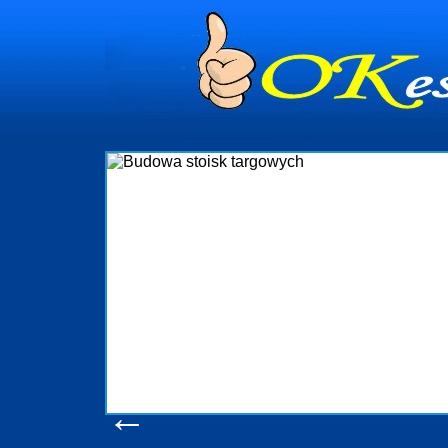
dynia
dministrowanie
ściami Gdynia i
ieżący nadzór nad
iczenia, organizację
ta obejmuje także
uchomościami Gdynia
potrzebny jest
ieruchomości Sopot
nia, Progreen-Adm
w codziennym
dla tych
←