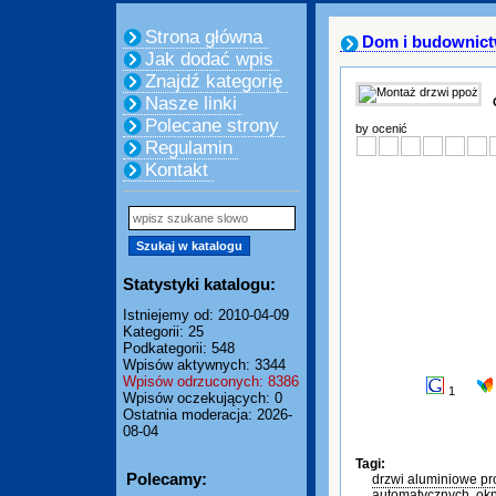
Strona główna
Dom i budownic
Jak dodać wpis
Znajdź kategorię
Nasze linki
Polecane strony
by ocenić
Regulamin
Kontakt
Statystyki katalogu:
Istniejemy od: 2010-04-09
Kategorii: 25
Podkategorii: 548
Wpisów aktywnych: 3344
Wpisów odrzuconych: 8386
1
Wpisów oczekujących: 0
Ostatnia moderacja: 2026-
08-04
Tagi:
Polecamy:
drzwi aluminiowe pr
automatycznych
,
ok