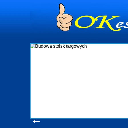
dynia
dministrowanie
ściami Gdynia i
ieżący nadzór nad
iczenia, organizację
ta obejmuje także
uchomościami Gdynia
potrzebny jest
ieruchomości Sopot
nia, Progreen-Adm
w codziennym
dla tych
←