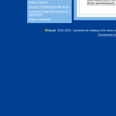
dresy z weluru
drzwi aluminiowych
turnusy rehabilitacyjne dla dzieci
producent opakowań foliowych z
nadrukiem
sklep z herbatami
OK
es.pl
 2010-2025 - sprawdzony katalog stron www, b
Thumbshots b