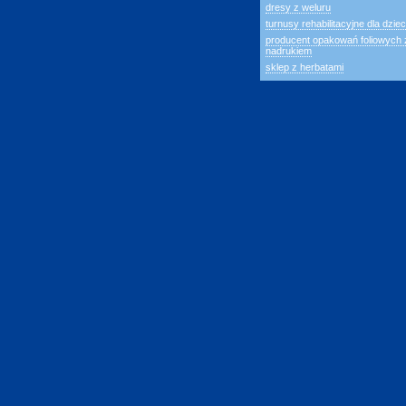
dresy z weluru
turnusy rehabilitacyjne dla dziec
producent opakowań foliowych 
nadrukiem
sklep z herbatami