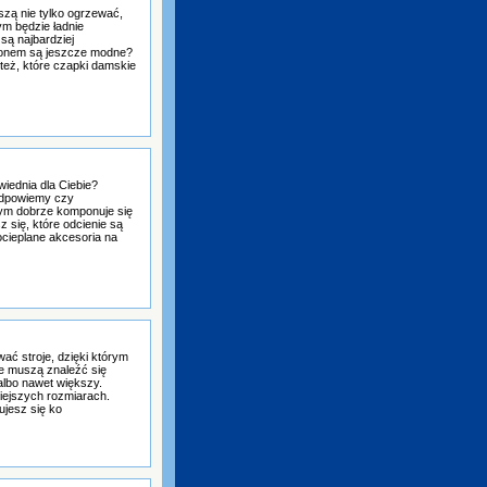
zą nie tylko ogrzewać,
ym będzie ładnie
ą najbardziej
ponem są jeszcze modne?
też, które czapki damskie
iednia dla Ciebie?
Podpowiemy czy
ym dobrze komponuje się
się, które odcienie są
ocieplane akcesoria na
ać stroje, dzięki którym
e muszą znaleźć się
albo nawet większy.
iejszych rozmiarach.
ujesz się ko