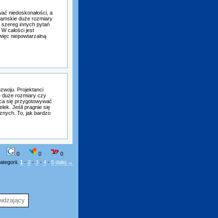
wać niedoskonałości, a
damskie duże rozmiary
 szereg innych pytań
W całości jest
więc niepowtarzalną
zwoju. Projektanci
e duże rozmiary czy
aca się przygotowywać
lek. Jeśli pragnie się
znych. To, jak bardzo
0
0
0
ategorii.
1
-
2
-
3
-
4
-
5
dalej →