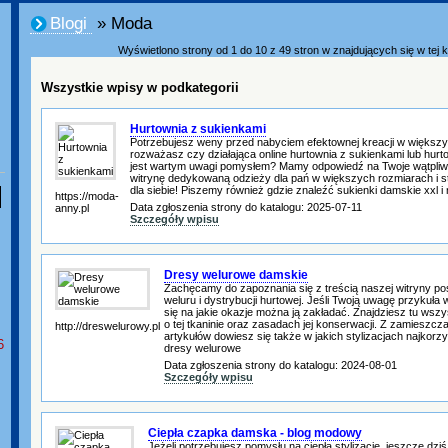
Blogi
» Moda
Wyświetlono strony od 1 do 10 z 49 stron w znajdujących się w tej k
Wszystkie wpisy w podkategorii
Hurtownia z sukienkami
Potrzebujesz weny przed nabyciem efektownej kreacji w większ
rozważasz czy działająca online hurtownia z sukienkami lub hu
jest wartym uwagi pomysłem? Mamy odpowiedź na Twoje wątpliw
witrynę dedykowaną odzieży dla pań w większych rozmiarach i s
dla siebie! Piszemy również gdzie znaleźć sukienki damskie xxl i 
https://moda-
Data zgłoszenia strony do katalogu: 2025-07-11
anny.pl
Szczegóły wpisu
Dresy welurowe damskie
Zachęcamy do zapoznania się z treścią naszej witryny po
weluru i dystrybucji hurtowej. Jeśli Twoją uwagę przykuła
się na jakie okazje można ją zakładać. Znajdziesz tu wszy
o tej tkaninie oraz zasadach jej konserwacji. Z zamieszc
http://dreswelurowy.pl
artykułów dowiesz się także w jakich stylizacjach najkorzys
6
dresy welurowe
Data zgłoszenia strony do katalogu: 2024-08-01
Szczegóły wpisu
Ciepła czapka damska - blog modowy
Jeżeli potrzebujesz pomysłu na ciepłą stylizację, jeszcze d