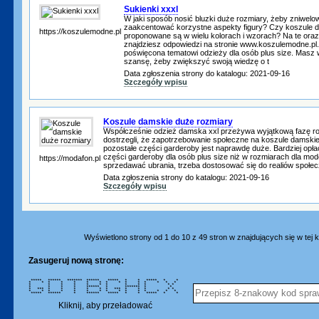
Sukienki xxxl
W jaki sposób nosić bluzki duże rozmiary, żeby zniwelo
zaakcentować korzystne aspekty figury? Czy koszule 
https://koszulemodne.pl
proponowane są w wielu kolorach i wzorach? Na te oraz
znajdziesz odpowiedzi na stronie www.koszulemodne.pl. 
poświęcona tematowi odzieży dla osób plus size. Masz 
szansę, żeby zwiększyć swoją wiedzę o t
Data zgłoszenia strony do katalogu: 2021-09-16
Szczegóły wpisu
Koszule damskie duże rozmiary
Współcześnie odzież damska xxl przeżywa wyjątkową fazę ro
dostrzegli, że zapotrzebowanie społeczne na koszule damski
pozostałe części garderoby jest naprawdę duże. Bardziej opł
części garderoby dla osób plus size niż w rozmiarach dla mode
https://modafon.pl
sprzedawać ubrania, trzeba dostosować się do realiów społec
Data zgłoszenia strony do katalogu: 2021-09-16
Szczegóły wpisu
Wyświetlono strony od 1 do 10 z 49 stron w znajdujących się w tej k
Zasugeruj nową stronę:
***** ****** ******* ****** ***** * * ***** * *
* * * * * * * * * * * * * * *
* * * * * * * * * * * *
* * * * ****** * ******* * *
* *** * * * * * * *** * * * * *
* * * * * * * * * * * * * * *
***** ****** * ****** ***** * * ***** * *
Kliknij, aby przeładować