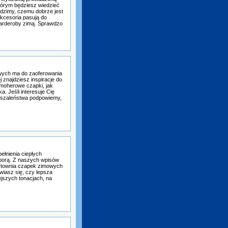
którym będziesz wiedzieć
adzimy, czemu dobrze jest
kcesoria pasują do
arderoby zimą. Sprawdzo
owych ma do zaoferowania
 znajdziesz inspiracje do
 moherowe czapki, jak
. Jeśli interesuje Cię
 szaleństwa podpowiemy,
łnienia ciepłych
 porą. Z naszych wpisów
urtownia czapek zimowych
awiasz się, czy lepsza
jszych tonacjach, na