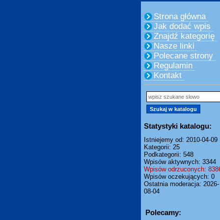
Strona główna
Jak dodać wpis
Znajdź kategorię
Nasze linki
Polecane strony
Regulamin
Kontakt
Statystyki katalogu:
Istniejemy od: 2010-04-09
Kategorii: 25
Podkategorii: 548
Wpisów aktywnych: 3344
Wpisów odrzuconych: 838
Wpisów oczekujących: 0
Ostatnia moderacja: 2026-
08-04
Polecamy: