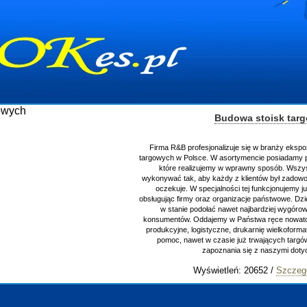
Budowa stoisk targowyc
Firma R&B profesjonalizuje się w branży ekspozycyjnej
targowych w Polsce. W asortymencie posiadamy przyrząd
które realizujemy w wprawny sposób. Wszystkie zle
wykonywać tak, aby każdy z klientów był zadowolony, or
oczekuje. W specjalności tej funkcjonujemy już od 15
obsługując firmy oraz organizacje państwowe. Dzięki ogr
w stanie podołać nawet najbardziej wygórowanym 
konsumentów. Oddajemy w Państwa ręce nowatorskich p
produkcyjne, logistyczne, drukarnię wielkoformatową o
pomoc, nawet w czasie już trwających targów. Zapr
zapoznania się z naszymi dotychczas
Wyświetleń: 20652 /
Szczegóły wpi