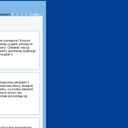
ategorii.
1
-
2
-
3
-
4
-
5
dalej →
ym rozmiarze? A może
rtownia czapek zimowych
ości. Odwiedź naszą
twórz gustowną stylizację
na jakie o
święconej ubraniom z
 welurowa bluza, dowiedz
stko, co trzeba wiedzieć
zanych przez nas
tniej prezentują się
ziś wyszukaj prowadzoną