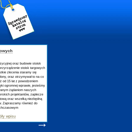
h
 oraz budowie stoisk
zenie stoisk targowych
cenia staramy się
az otrzymywał to na co
 lat z powodzeniem
omnej wprawie, jesteśmy
żądaniom naszych
rojektantów, zaplecze
raz wszelką niezbędną
aszamy również do
owym
su
→