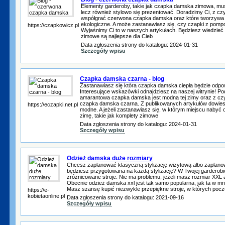
Elementy garderoby, takie jak czapka damska zimowa, mus
lecz również stylowo się prezentować. Doradzimy Ci, z cz
współgrać czerwona czapka damska oraz które tworzywa s
ekologiczne. A może zastanawiasz się, czy czapki z pom
https://czapkowicz.pl
Wyjaśnimy Ci to w naszych artykułach. Będziesz wiedzieć 
zimowe są najlepsze dla Cieb
Data zgłoszenia strony do katalogu: 2024-01-31
Szczegóły wpisu
Czapka damska czarna - blog
Zastanawiasz się która czapka damska ciepła będzie odpow
Interesujące wskazówki odnajdziesz na naszej witrynie! 
amarantowa czapka damska jest modna tej zimy oraz z cz
czapka damska czarna. Z publikowanych artykułów dowiesz 
https://eczapki.net.pl
modne. A jeżeli zastanawiasz się, w którym miejscu nabyć 
zimę, takie jak komplety zimowe
Data zgłoszenia strony do katalogu: 2024-01-31
Szczegóły wpisu
Odzież damska duże rozmiary
Chcesz zaplanować klasyczną stylizację wizytową albo zaplanow
będziesz przygotowana na każdą stylizację? W Twojej garderobi
zróżnicowane stroje. Nie ma problemu, jeżeli masz rozmiar XXL 
Obecnie odzież damska xxl jest tak samo popularna, jak ta w mn
Masz szansę kupić niezwykle przepiękne stroje, w których pocz
https://e-
kobietaonline.pl
Data zgłoszenia strony do katalogu: 2021-09-16
Szczegóły wpisu