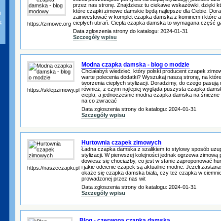
przez nas stronę. Znajdziesz tu ciekawe wskazówki, dzięki 
które czapki zimowe damskie będą najlepsze dla Ciebie. Dor
i
zainwestować w komplet czapka damska z kominem i które a
z
ciepłych ubrań. Ciepła czapka damska to wymagana część g
https://zimowe.org
Data zgłoszenia strony do katalogu: 2024-01-31
Szczegóły wpisu
Modna czapka damska - blog o modzie
Chciałabyś wiedzieć, który polski producent czapek zim
warte polecenia dodatki? Wyszukaj naszą stronę, na której
tworzenia ciepłych stylizacji. Doradzimy, do czego pasują
również, z czym najlepiej wygląda puszysta czapka damska
https://sklepzimowy.pl
ciepła, a jednocześnie modna czapka damska na śnieżne
na co zwracać
Data zgłoszenia strony do katalogu: 2024-01-31
Szczegóły wpisu
Hurtownia czapek zimowych
Ładna czapka damska z szalikiem to stylowy sposób uzupe
stylizacji. W pierwszej kolejności jednak ogrzewa zimową
dowiesz się chociażby, co jest w stanie zaproponować h
i jakie odcienie czapek są aktualnie modne. Jeżeli zastan
https://naszeczapki.pl
okaże się czapka damska biała, czy też czapka w ciemnie
prowadzonej przez nas wit
Data zgłoszenia strony do katalogu: 2024-01-31
Szczegóły wpisu
Blog - czerwona czapka damska