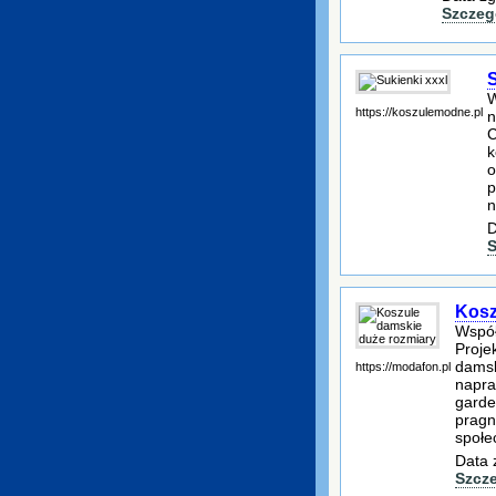
Szczeg
S
W
https://koszulemodne.pl
n
C
k
o
p
n
D
S
Kosz
Współ
Proje
damsk
https://modafon.pl
napra
garde
pragn
społe
Data 
Szcz