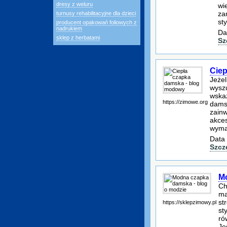
dresy z weluru
wi
za
turnusy rehabilitacyjne dla dzieci
st
producent opakowań foliowych z
nadrukiem
Da
sklep z herbatami
Sz
Ciep
Jeżel
wyszu
wskaz
https://zimowe.org
damsk
zain
akces
wyma
Data 
Szcz
Mo
Ch
ma
st
https://sklepzimowy.pl
st
ró
Je