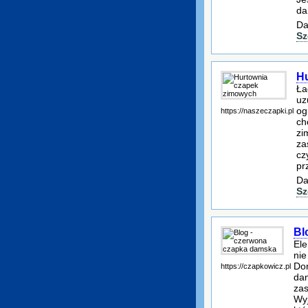
da
Da
Sz
H
Ła
uz
og
https://naszeczapki.pl
ch
zi
za
cz
pr
Da
Sz
Bl
Ele
nie
Dor
https://czapkowicz.pl
dam
zas
Wyj