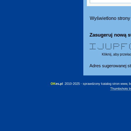
Wyświetlono strony 
Zasugeruj nową s
******* * * * ****** ******* **
* * * * * * * *
* * * * * * 
* * * * ****** *
* * * * * * * **
* * * * * * * *
******* ***** ***** * * ****
Kliknij, aby przeł
Adres sugerowanej st
OK
es.pl
 2010-2025 - sprawdzony katalog stron www, b
Thumbshots b