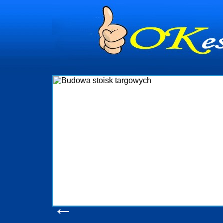
Budowa stoisk targowych
Firma R&B profesjonalizuje się w branży ekspozycyjnej oraz budowie
targowych w Polsce. W asortymencie posiadamy przyrządzenie stoisk
które realizujemy w wprawny sposób. Wszystkie zlecenia staramy
wykonywać tak, aby każdy z klientów był zadowolony, oraz otrzymywał
oczekuje. W specjalności tej funkcjonujemy już od 15 lat z powod
obsługując firmy oraz organizacje państwowe. Dzięki ogromnej wprawie
w stanie podołać nawet najbardziej wygórowanym żądaniom nas
konsumentów. Oddajemy w Państwa ręce nowatorskich projektantów,
produkcyjne, logistyczne, drukarnię wielkoformatową oraz wszelką n
pomoc, nawet w czasie już trwających targów. Zapraszamy równi
zapoznania się z naszymi dotychczasowym
Wyświetleń: 20618 /
Szczegóły wpisu
←