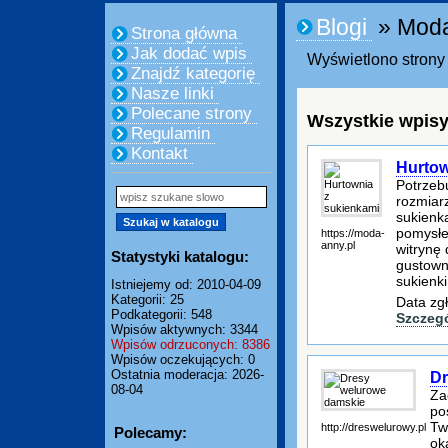
Blogi
» Mod
Strona główna
Jak dodać wpis
Wyświetlono strony 
Znajdź kategorię
Nasze linki
Polecane strony
Wszystkie wpisy
Regulamin
Kontakt
Hurtow
Potrzeb
rozmiar
sukienk
pomysłe
https://moda-
anny.pl
witrynę
Statystyki katalogu:
gustowną
sukienki
Istniejemy od: 2010-04-09
Kategorii: 25
Data zg
Podkategorii: 548
Szczeg
Wpisów aktywnych: 3344
Wpisów odrzuconych: 8386
Wpisów oczekujących: 0
Ostatnia moderacja: 2026-
Dr
08-04
Za
po
Tw
http://dreswelurowy.pl
Polecamy:
ok