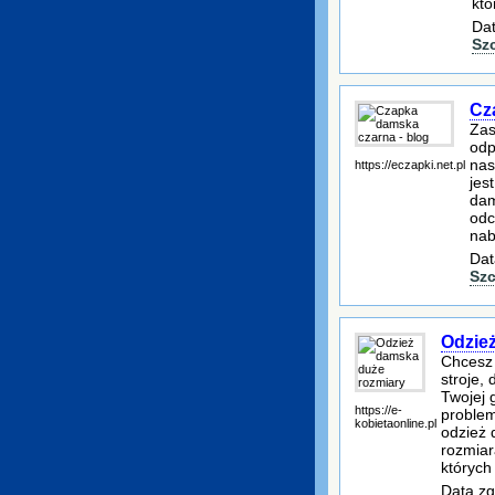
któ
Dat
Sz
Cz
Zas
odp
nas
https://eczapki.net.pl
jes
dam
odc
nab
Dat
Szc
Odzie
Chcesz 
stroje,
Twojej 
https://e-
problem
kobietaonline.pl
odzież 
rozmiar
których
Data zg