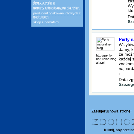
zas
dresy z weluru
Wyj
turnusy rehabilitacyjne dla dzieci
któ
producent opakowań foliowych z
Dat
nadrukiem
Sz
sklep z herbatami
Perły n
Wizytów
damy, k
że możn
http://perly-
każdej s
naturalne.blog-
alfa.pl
znakomi
najbard
i
Data zg
Szczeg
Zasugeruj nową stronę:
******* ****** ***** * * ***** ****
* * * * * * * *
* * * * * * *
* * * * * ******* 
* * * * * * * * 
* * * * * * * *
******* ****** ***** * * ***** ****
Kliknij, aby przeł