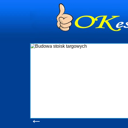
dynia
dministrowanie
ściami Gdynia i
ieżący nadzór nad
iczenia, organizację
ta obejmuje także
uchomościami Gdynia
potrzebny jest
ieruchomości Sopot
nia, Progreen-Adm
w codziennym
dla tych
←