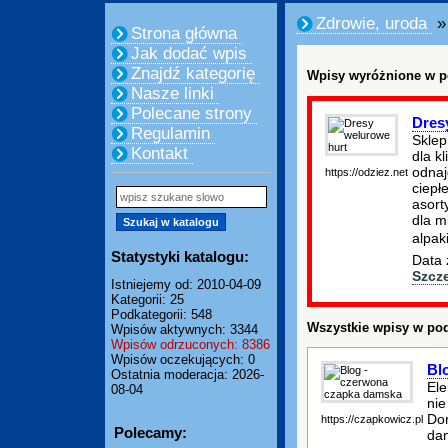
Zdrowie, uroda
»
Strona główna
Jak dodać wpis
Znajdź kategorię
Wpisy wyróżnione w p
Nasze linki
Polecane strony
Dres
Regulamin
Sklep
Kontakt
dla k
odnaj
https://odziez.net
ciepł
asort
dla m
alpak
Statystyki katalogu:
Data 
Szcz
Istniejemy od: 2010-04-09
Kategorii: 25
Podkategorii: 548
Wszystkie wpisy w pod
Wpisów aktywnych: 3344
Wpisów odrzuconych: 8386
Wpisów oczekujących: 0
Bl
Ostatnia moderacja: 2026-
Ele
08-04
nie
Dor
https://czapkowicz.pl
Polecamy:
dam