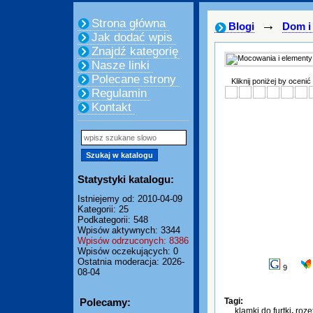
Strona główna
→
Blogi
Dom i
Jak dodać wpis
Znajdź kategorię
Nasze linki
Polecane strony
Kliknij poniżej by ocenić
Regulamin
Kontakt
Statystyki katalogu:
Istniejemy od: 2010-04-09
Kategorii: 25
Podkategorii: 548
Wpisów aktywnych: 3344
Wpisów odrzuconych: 8386
Wpisów oczekujących: 0
Ostatnia moderacja: 2026-
9
08-04
Polecamy:
Tagi:
klamki do furtki
,
roze