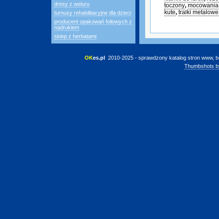
dresy z weluru
toczony
,
mocowania
kute
,
tralki metalowe
turnusy rehabilitacyjne dla dzieci
producent opakowań foliowych z
nadrukiem
sklep z herbatami
OK
es.pl
 2010-2025 - sprawdzony katalog stron www, b
Thumbshots b