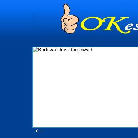
dynia
dministrowanie
ściami Gdynia i
ieżący nadzór nad
iczenia, organizację
ta obejmuje także
uchomościami Gdynia
potrzebny jest
ieruchomości Sopot
nia, Progreen-Adm
w codziennym
dla tych
←