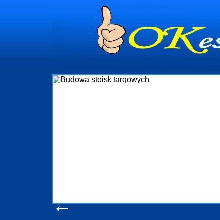
dynia
dministrowanie
ściami Gdynia i
ieżący nadzór nad
iczenia, organizację
ta obejmuje także
uchomościami Gdynia
potrzebny jest
ieruchomości Sopot
nia, Progreen-Adm
w codziennym
dla tych
←