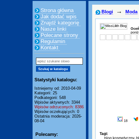
Strona główna
→
Blogi
Moda
Jak dodać wpis
Znajdź kategorię
Nasze linki
Oceń
poniż
Polecane strony
Regulamin
Kontakt
Statystyki katalogu:
Istniejemy od: 2010-04-09
Kategorii: 25
Podkategorii: 548
Wpisów aktywnych: 3344
Wpisów odrzuconych: 8386
Wpisów oczekujących: 0
Ostatnia moderacja: 2026-
08-04
18
Polecamy:
Tagi:
blog kosmetyczny
,
b