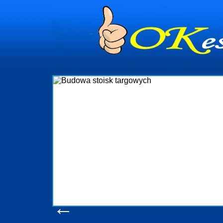
dynia
dministrowanie
ściami Gdynia i
ieżący nadzór nad
iczenia, organizację
ta obejmuje także
uchomościami Gdynia
potrzebny jest
ieruchomości Sopot
nia, Progreen-Adm
w codziennym
dla tych
←