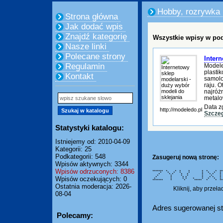
Hobby, rozrywka
Strona główna
Jak dodać wpis
Znajdź kategorię
Wszystkie wpisy w pod
Nasze linki
Polecane strony
Inter
Regulamin
Modele
plasti
Kontakt
samolo
raju. 
najróż
metalo
Data z
http://modeledo.pl
Szczeg
Statystyki katalogu:
Istniejemy od: 2010-04-09
Kategorii: 25
Podkategorii: 548
Zasugeruj nową stronę:
Wpisów aktywnych: 3344
Wpisów odrzuconych: 8386
******* * * * * * * * *****
* * * * * * * * 
* * * * * * * *
* * * * * * 
Wpisów oczekujących: 0
* * * * * * * * 
* * * * * * * * 
******* * * ***** * * *****
Ostatnia moderacja: 2026-
Kliknij, aby przeł
08-04
Adres sugerowanej st
Polecamy: