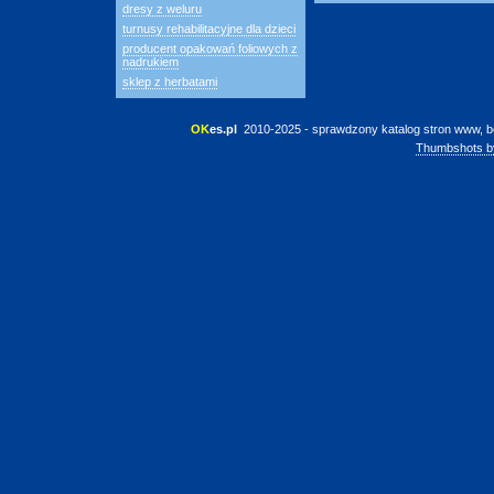
dresy z weluru
turnusy rehabilitacyjne dla dzieci
producent opakowań foliowych z
nadrukiem
sklep z herbatami
OK
es.pl
 2010-2025 - sprawdzony katalog stron www, b
Thumbshots b