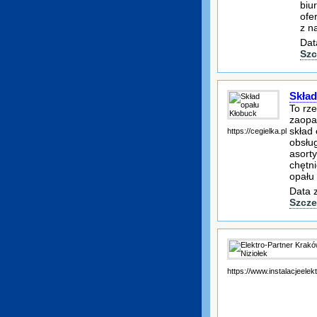
biu
ofe
z n
Dat
Szc
Skład
To rz
zaopat
skład
https://cegielka.pl
obsłu
asorty
chętn
opału
Data 
Szcze
https://www.instalacjeele