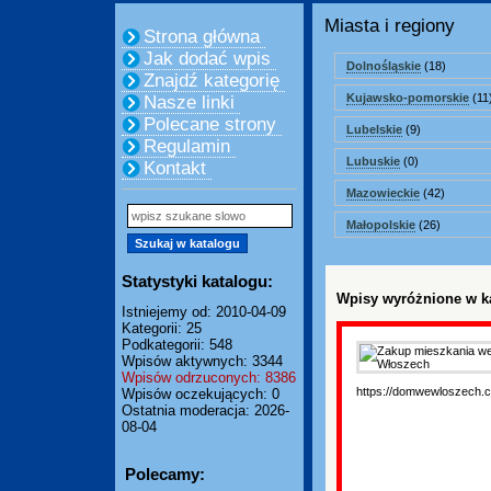
Miasta i regiony
Strona główna
Jak dodać wpis
Dolnośląskie
(18)
Znajdź kategorię
Kujawsko-pomorskie
(11
Nasze linki
Polecane strony
Lubelskie
(9)
Regulamin
Lubuskie
(0)
Kontakt
Mazowieckie
(42)
Małopolskie
(26)
Statystyki katalogu:
Wpisy wyróżnione w ka
Istniejemy od: 2010-04-09
Kategorii: 25
Podkategorii: 548
Wpisów aktywnych: 3344
Wpisów odrzuconych: 8386
https://domwewloszech.
Wpisów oczekujących: 0
Ostatnia moderacja: 2026-
08-04
Polecamy: