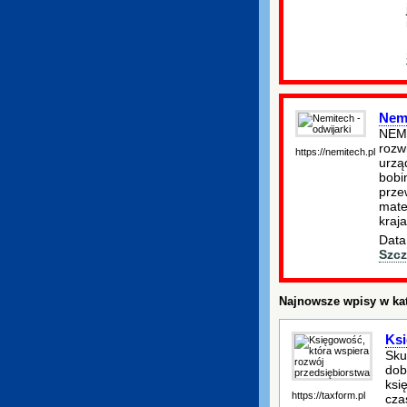
Nemi
NEMI
rozw
https://nemitech.pl
urząd
bobi
prze
mate
kraja
Data
Szcz
Najnowsze wpisy w kat
Ksi
Sku
dob
ksi
https://taxform.pl
cza