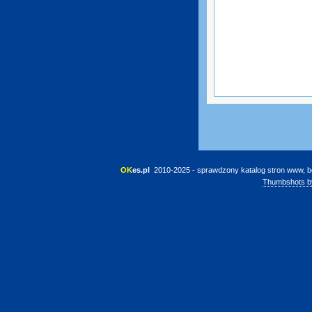
OK
es.pl
 2010-2025 - sprawdzony katalog stron www, b
Thumbshots b