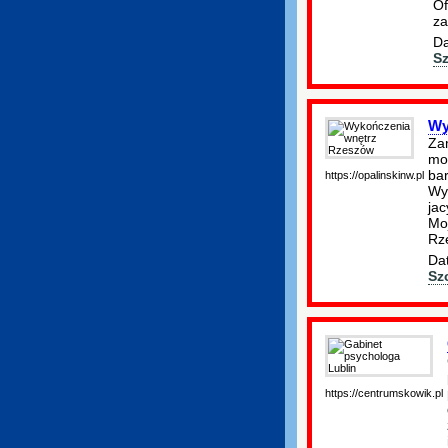
Of
za
Da
S
Wy
Zam
moż
ba
https://opalinskinw.pl
Wyk
ja
Mo
Rz
Dat
Sz
https://centrumskowik.pl