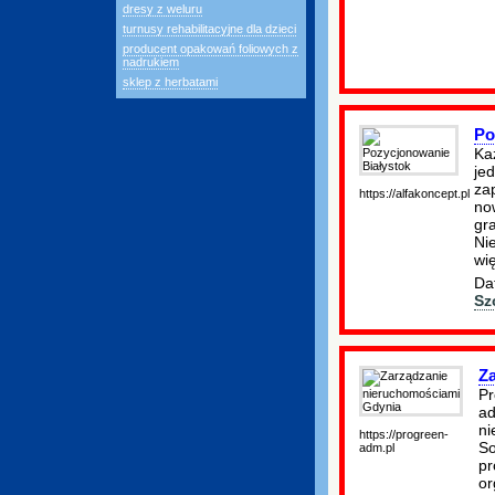
dresy z weluru
turnusy rehabilitacyjne dla dzieci
producent opakowań foliowych z
nadrukiem
sklep z herbatami
Po
Ka
je
za
https://alfakoncept.pl
no
gr
Nie
wi
Da
Sz
Z
Pr
ad
ni
https://progreen-
So
adm.pl
pr
or