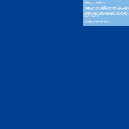
dresy z weluru
turnusy rehabilitacyjne dla dziec
producent opakowań foliowych 
nadrukiem
sklep z herbatami