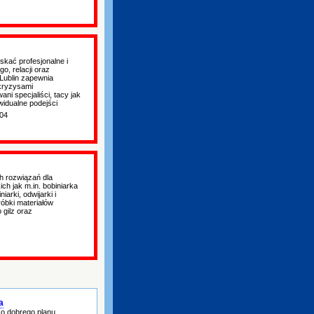
kać profesjonalne i
, relacji oraz
 Lublin zapewnia
kryzysami
ni specjaliści, tacy jak
widualne podejści
:04
 rozwiązań dla
ch jak m.in. bobiniarka
arki, odwijarki i
róbki materiałów
 gilz oraz
a
o dobrego planu