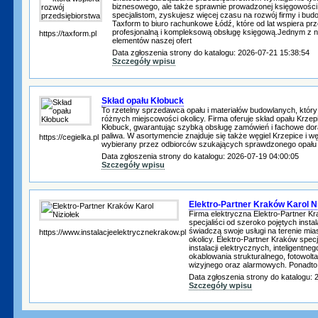
biznesowego, ale także sprawnie prowadzonej księgowości.
specjalistom, zyskujesz więcej czasu na rozwój firmy i budow
Taxform to biuro rachunkowe Łódź, które od lat wspiera prz
profesjonalną i kompleksową obsługę księgową.Jednym z 
https://taxform.pl
elementów naszej ofert
Data zgłoszenia strony do katalogu: 2026-07-21 15:38:54
Szczegóły wpisu
Skład opału Kłobuck
To rzetelny sprzedawca opału i materiałów budowlanych, który
różnych miejscowości okolicy. Firma oferuje skład opału Krzep
Kłobuck, gwarantując szybką obsługę zamówień i fachowe do
paliwa. W asortymencie znajduje się także węgiel Krzepice i wę
https://cegielka.pl
wybierany przez odbiorców szukających sprawdzonego opału
Data zgłoszenia strony do katalogu: 2026-07-19 04:00:05
Szczegóły wpisu
Elektro-Partner Kraków Karol Ni
Firma elektryczna Elektro-Partner Kr
specjaliści od szeroko pojętych instal
świadczą swoje usługi na terenie mias
https://www.instalacjeelektrycznekrakow.pl
okolicy. Elektro-Partner Kraków specj
instalacji elektrycznych, inteligent
okablowania strukturalnego, fotowolt
wizyjnego oraz alarmowych. Ponadto
Data zgłoszenia strony do katalogu: 
Szczegóły wpisu