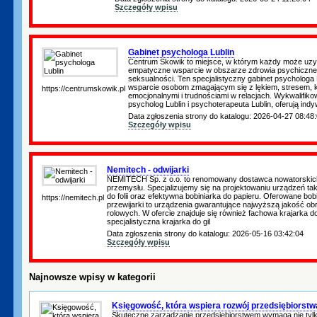
Szczegóły wpisu
Gabinet psychologa Lublin
Centrum Skowik to miejsce, w którym każdy może uzys
empatyczne wsparcie w obszarze zdrowia psychicznego
seksualności. Ten specjalistyczny gabinet psychologa
wsparcie osobom zmagającym się z lękiem, stresem, 
https://centrumskowik.pl
emocjonalnymi i trudnościami w relacjach. Wykwalifikowa
psycholog Lublin i psychoterapeuta Lublin, oferują indy
Data zgłoszenia strony do katalogu: 2026-04-27 08:48
Szczegóły wpisu
Nemitech - odwijarki
NEMITECH Sp. z o.o. to renomowany dostawca nowatorskich
przemysłu. Specjalizujemy się na projektowaniu urządzeń taki
do folii oraz efektywna bobiniarka do papieru. Oferowane bobini
https://nemitech.pl
przewijarki to urządzenia gwarantujące najwyższą jakość ob
rolowych. W ofercie znajduje się również fachowa krajarka do
specjalistyczna krajarka do gil
Data zgłoszenia strony do katalogu: 2026-05-16 03:42:04
Szczegóły wpisu
Najnowsze wpisy w kategorii
Księgowość, która wspiera rozwój przedsiębiorstw
Skuteczne zarządzanie przedsiębiorstwem wymaga nie tylk