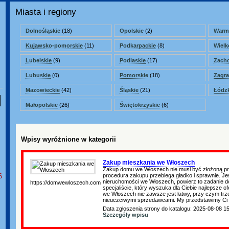
Miasta i regiony
Dolnośląskie
(18)
Opolskie
(2)
Warm
Kujawsko-pomorskie
(11)
Podkarpackie
(8)
Wielk
Lubelskie
(9)
Podlaskie
(17)
Zach
Lubuskie
(0)
Pomorskie
(18)
Zagra
Mazowieckie
(42)
Śląskie
(21)
Łódzk
Małopolskie
(26)
Świętokrzyskie
(6)
Wpisy wyróżnione w kategorii
Zakup mieszkania we Włoszech
Zakup domu we Włoszech nie musi być złożoną pr
procedura zakupu przebiega gładko i sprawnie. Jeś
6
nieruchomości we Włoszech, powierz to zadanie
https://domwewloszech.com
specjaliście, który wyszuka dla Ciebie najlepsze o
we Włoszech nie zawsze jest łatwy, przy czym trze
nieuczciwymi sprzedawcami. My przedstawimy Ci
Data zgłoszenia strony do katalogu: 2025-08-08 1
Szczegóły wpisu