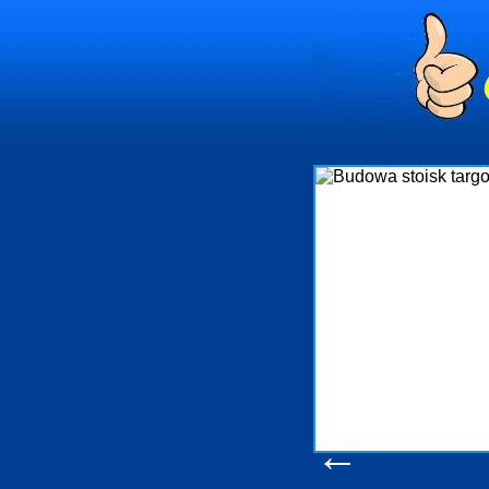
dynia
ministrowanie
ściami Gdynia i
ieżący nadzór nad
iczenia, organizację
a obejmuje także
chomościami Gdynia
potrzebny jest
ieruchomości Sopot
nia, Progreen-Adm
w codziennym
la tych
←