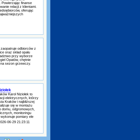
 Powierzając finanse
anie relacji z klientami.
edsiębiorców, oferując
najważniejszych
 zaopatruje odbiorców z
ice oraz skład opału
radztwo przy wyborze
giel Opatów, chętnie
 na sezon grzewczy.
ziołek
aków Karol Niziołek to
acji elektrycznych, którzy
ta Kraków i najbliższej
alizuje się w montażu
nego domu, odgromowych,
aicznych, monitoringu
 wykonuje pomiary ele
2026-06-29 21:23:11