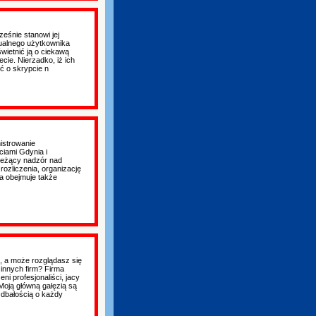
ześnie stanowi jej
tualnego użytkownika
wietnić ją o ciekawą
cie. Nierzadko, iż ich
ć o skrypcie n
istrowanie
iami Gdynia i
bieżący nadzór nad
ozliczenia, organizację
a obejmuje także
, a może rozglądasz się
 innych firm? Firma
 profesjonaliści, jacy
oją główną gałęzią są
dbałością o każdy