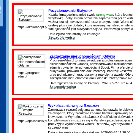
i
Pozycjonowanie Białystok
z
Każda firma powinna mieć swoją
stronę www
, która jednoc
wizytówkę. Żeby strona pozostała zapamiętana przez wir
ważna jest jej nowoczesność oraz praktyczność. Warto uś
grafikę plus inne dodatki, które możemy wynaleźć w Interne
https://alfakoncept.pl
funkcjonalność jest niewystarczająca. Warto więc pomyśle
Data zgłoszenia strony do katalogu:
Szczegóły wpisu
Zarządzanie nieruchomościami Gdynia
Progreen-Adm.pl to firma świadcząca profesjonalne admin
nieruchomościami Gdańsk, administrowanie nieruchomośc
administrowanie nieruchomościami Sopot. Firma oferuje 
budynkami, prowadzenie dokumentacji, kontrolę kosztów, r
https://progreen-
prac technicznych oraz sprawną reakcję na awarie. Ofert
adm.pl
zarządzanie nieruchomościami Gdańsk i zarządzanie nie
Data zgłoszenia strony do katalogu: 2026-05-27 02:14:04
Szczegóły wpisu
Wykończenia wnętrz Rzeszów
Zamierzasz rearanżację apartamentu lub stawianie obiektu
za eksperta, który zrealizuje zadania bardziej sprawniej od
Nowoczesne Wykończenia Janusz Opaliński to doświadczeni
kompleksowo zatroszczą się o Państwa przedsięwzięcie. M
https://opalinskinw.pl
precyzyjne wykończenia wnętrz Rzeszów, wykonywane z 
szczegół oraz
Data zgłoszenia strony do katalogu: 2026-05-24 11:26:04