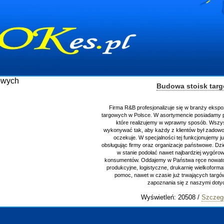
Budowa stoisk targowych
Firma R&B profesjonalizuje się w branży ekspozycyjnej oraz budowie stoisk
targowych w Polsce. W asortymencie posiadamy przyrządzenie stoisk targowych
które realizujemy w wprawny sposób. Wszystkie zlecenia staramy się
wykonywać tak, aby każdy z klientów był zadowolony, oraz otrzymywał to na co
oczekuje. W specjalności tej funkcjonujemy już od 15 lat z powodzeniem
obsługując firmy oraz organizacje państwowe. Dzięki ogromnej wprawie, jesteśmy
w stanie podołać nawet najbardziej wygórowanym żądaniom naszych
konsumentów. Oddajemy w Państwa ręce nowatorskich projektantów, zaplecze
produkcyjne, logistyczne, drukarnię wielkoformatową oraz wszelką niezbędną
pomoc, nawet w czasie już trwających targów. Zapraszamy również do
zapoznania się z naszymi dotychczasowym
Wyświetleń: 20508 /
Szczegóły wpisu