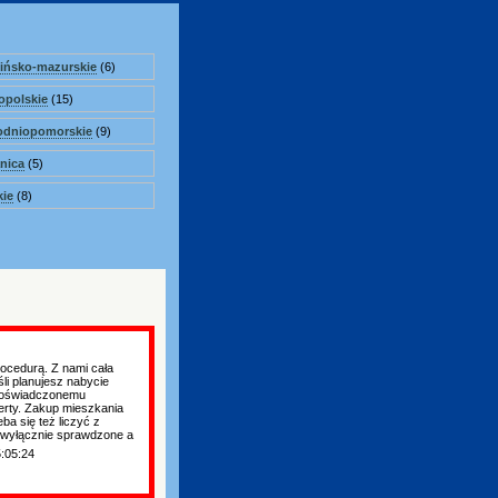
ińsko-mazurskie
(6)
opolskie
(15)
odniopomorskie
(9)
nica
(5)
ie
(8)
ocedurą. Z nami cała
li planujesz nabycie
 doświadczonemu
ferty. Zakup mieszkania
ba się też liczyć z
 wyłącznie sprawdzone a
5:05:24