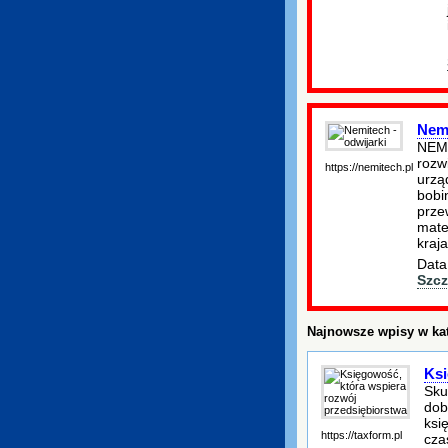
Nemi
NEMI
rozw
https://nemitech.pl
urząd
bobi
prze
mate
kraja
Data
Szcz
Najnowsze wpisy w kat
Ksi
Sku
dob
ksi
https://taxform.pl
cza