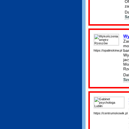
Of
za
Da
S
Wy
Zam
moż
ba
https://opalinskinw.pl
Wyk
ja
Mo
Rz
Dat
Sz
https://centrumskowik.pl