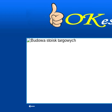
Budowa stoisk targ
Firma R&B profesjonalizuje się w branży ekspozy
targowych w Polsce. W asortymencie posiadamy pr
które realizujemy w wprawny sposób. Wszystk
wykonywać tak, aby każdy z klientów był zadowolo
oczekuje. W specjalności tej funkcjonujemy ju
obsługując firmy oraz organizacje państwowe. Dzię
w stanie podołać nawet najbardziej wygóro
konsumentów. Oddajemy w Państwa ręce nowators
produkcyjne, logistyczne, drukarnię wielkoforma
pomoc, nawet w czasie już trwających targów
zapoznania się z naszymi doty
Wyświetleń: 20532 /
Szczegół
←