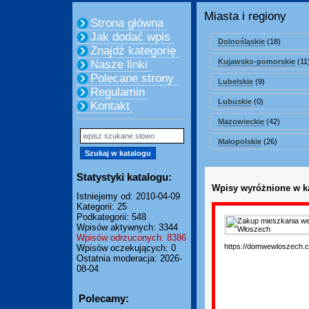
Miasta i regiony
Strona główna
Jak dodać wpis
Dolnośląskie
(18)
Znajdź kategorię
Kujawsko-pomorskie
(11
Nasze linki
Polecane strony
Lubelskie
(9)
Regulamin
Lubuskie
(0)
Kontakt
Mazowieckie
(42)
Małopolskie
(26)
Statystyki katalogu:
Wpisy wyróżnione w ka
Istniejemy od: 2010-04-09
Kategorii: 25
Podkategorii: 548
Wpisów aktywnych: 3344
Wpisów odrzuconych: 8386
https://domwewloszech.
Wpisów oczekujących: 0
Ostatnia moderacja: 2026-
08-04
Polecamy: