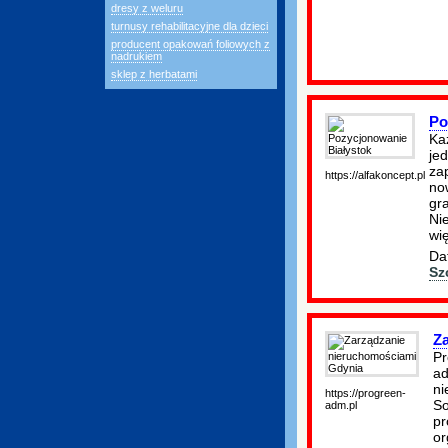
dresy z weluru
turnusy rehabilitacyjne dla dzieci
producent opakowań foliowych z
nadrukiem
sklep z herbatami
Po
Ka
je
za
https://alfakoncept.pl
no
gr
Nie
wi
Da
Sz
Z
Pr
ad
ni
https://progreen-
So
adm.pl
pr
or