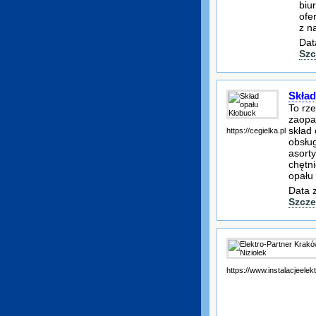
biu
ofe
z n
Dat
Szc
Skład
To rz
zaopat
skład
https://cegielka.pl
obsłu
asorty
chętn
opału
Data 
Szcze
https://www.instalacjeele