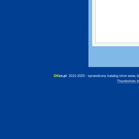
OK
es.pl
 2010-2025 - sprawdzony katalog stron www, b
Thumbshots b