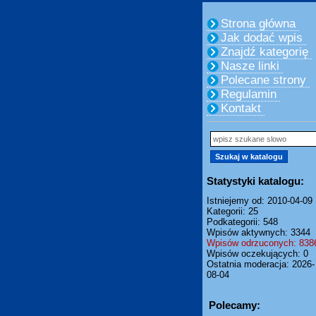
Strona główna
Jak dodać wpis
Znajdź kategorię
Nasze linki
Polecane strony
Regulamin
Kontakt
Statystyki katalogu:
Istniejemy od: 2010-04-09
Kategorii: 25
Podkategorii: 548
Wpisów aktywnych: 3344
Wpisów odrzuconych: 838
Wpisów oczekujących: 0
Ostatnia moderacja: 2026-
08-04
Polecamy: