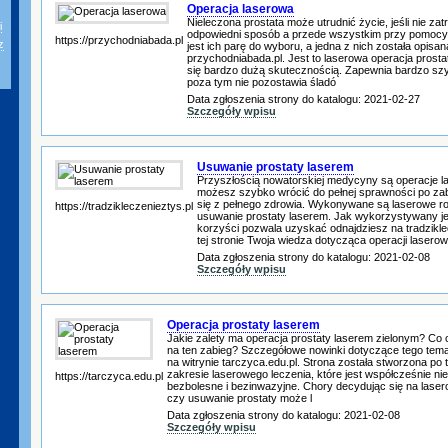
Operacja laserowa
Nieleczona prostata może utrudnić życie, jeśli nie za
i
odpowiedni sposób a przede wszystkim przy pomocy
https://przychodniabada.pl
z
jest ich parę do wyboru, a jedna z nich została opisan
przychodniabada.pl. Jest to laserowa operacja prosta
się bardzo dużą skutecznością. Zapewnia bardzo szy
poza tym nie pozostawia śladó
Data zgłoszenia strony do katalogu: 2021-02-27
Szczegóły wpisu
Usuwanie prostaty laserem
Przyszłością nowatorskiej medycyny są operacje l
możesz szybko wrócić do pełnej sprawności po za
się z pełnego zdrowia. Wykonywane są laserowe roz
https://tradzikleczenieztys.pl
usuwanie prostaty laserem. Jak wykorzystywany jes
korzyści pozwala uzyskać odnajdziesz na tradziklec
tej stronie Twoja wiedza dotycząca operacji laserow
Data zgłoszenia strony do katalogu: 2021-02-08
Szczegóły wpisu
Operacja prostaty laserem
Jakie zalety ma operacja prostaty laserem zielonym? Co 
na ten zabieg? Szczegółowe nowinki dotyczące tego tem
na witrynie tarczyca.edu.pl. Strona została stworzona po
zakresie laserowego leczenia, które jest współcześnie n
https://tarczyca.edu.pl
bezbolesne i bezinwazyjne. Chory decydując się na lase
czy usuwanie prostaty może l
Data zgłoszenia strony do katalogu: 2021-02-08
Szczegóły wpisu