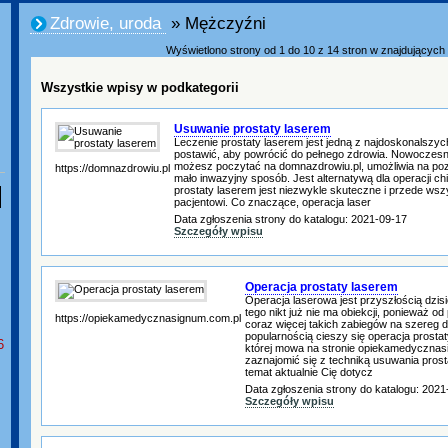
Zdrowie, uroda
» Mężczyźni
Wyświetlono strony od 1 do 10 z 14 stron w znajdujących s
Wszystkie wpisy w podkategorii
Usuwanie prostaty laserem
Leczenie prostaty laserem jest jedną z najdoskonalszyc
postawić, aby powrócić do pełnego zdrowia. Nowoczesn
możesz poczytać na domnazdrowiu.pl, umożliwia na poz
https://domnazdrowiu.pl
mało inwazyjny sposób. Jest alternatywą dla operacji ch
prostaty laserem jest niezwykle skuteczne i przede wsz
pacjentowi. Co znaczące, operacja laser
Data zgłoszenia strony do katalogu: 2021-09-17
Szczegóły wpisu
Operacja prostaty laserem
Operacja laserowa jest przyszłością dzis
tego nikt już nie ma obiekcji, ponieważ od
https://opiekamedycznasignum.com.pl
coraz więcej takich zabiegów na szereg d
popularnością cieszy się operacja prost
6
której mowa na stronie opiekamedyczna
zaznajomić się z techniką usuwania prosta
temat aktualnie Cię dotycz
Data zgłoszenia strony do katalogu: 2021
Szczegóły wpisu