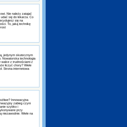
owi. Nie należy zatajać
udać się do lekarza. Co
decydujesz się na
ści. To, jaką technikę
erost
atą, jedynym skutecznym
. Nowatorska technologia
w walce z trudnościami z
oże liczyć chory? Wiele
l. Strona internetowa
możliwe? Innowacyjna
nwazyjny zabieg czyni
anie szybko i
 wykonywane przy
ą niezawodnie. Wiele na