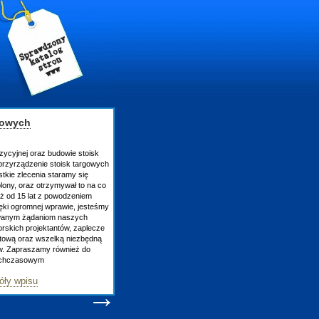
z budowie stoisk
e stoisk targowych
a staramy się
trzymywał to na co
 z powodzeniem
j wprawie, jesteśmy
niom naszych
ktantów, zaplecze
wszelką niezbędną
my również do
m
→