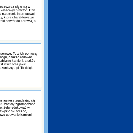
troszczysz się o nią w
 właściwych metod. Dziś
a na stronie internetowej
ty, która charakteryzuje
bki powrót do zdrowia, a
aserowe. To z ich pomocą
biegu, a także radować
bijanie kamieni, a także
t laser oraz jakie
zenieztys.pl. To dzięki
osiągniesz zgadzając się
atu zostały zgromadzone
 to, żeby edukować w
iezwykle skuteczne,
rowe usuwanie kamieni