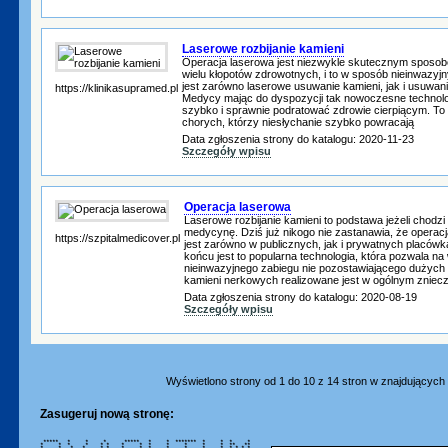
Laserowe rozbijanie kamieni
Operacja laserowa jest niezwykle skutecznym sposo
wielu kłopotów zdrowotnych, i to w sposób nieinwazyj
jest zarówno laserowe usuwanie kamieni, jak i usuwani
https://klinikasupramed.pl
Medycy mając do dyspozycji tak nowoczesne technolo
szybko i sprawnie podratować zdrowie cierpiącym. To 
chorych, którzy niesłychanie szybko powracają
Data zgłoszenia strony do katalogu: 2020-11-23
Szczegóły wpisu
Operacja laserowa
Laserowe rozbijanie kamieni to podstawa jeżeli chodz
medycynę. Dziś już nikogo nie zastanawia, że opera
https://szpitalmedicover.pl
jest zarówno w publicznych, jak i prywatnych placó
końcu jest to popularna technologia, która pozwala n
nieinwazyjnego zabiegu nie pozostawiającego dużych b
kamieni nerkowych realizowane jest w ogólnym znieczu
Data zgłoszenia strony do katalogu: 2020-08-19
Szczegóły wpisu
Wyświetlono strony od 1 do 10 z 14 stron w znajdujących s
Zasugeruj nową stronę:
***** * * * ***** * * ******* * * * *
* * * * * * * * * * * * * ** **