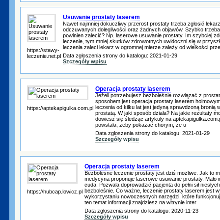
Usuwanie prostaty laserem
Nawet najmniej dokuczliwy przerost prostaty trzeba zgłosić lekarz
odczuwanych dolegliwości oraz żadnych objawów. Szybko trzeba 
powinien zalecić? Np. laserowe usuwanie prostaty. Im szybciej z
leczenie, tym mniej skutków zdrowotnych uwidoczni się w przyszło
leczenia zaleci lekarz w ogromnej mierze zależy od wielkości prz
https://stawy-
Data zgłoszenia strony do katalogu: 2021-01-29
leczenie.net.pl
Szczegóły wpisu
Operacja prostaty laserem
Jeżeli potrzebujesz bezboleśnie rozwiązać z prost
sposobem jest operacja prostaty laserem holmowym
leczenia od kilku lat jest jedyną sprawdzoną bronią 
https://aptekapigulka.com.pl
prostatą. W jaki sposób działa? Na jakie rezultaty m
dowiesz się śledząc artykuły na aptekapigulka.com.p
powstała, żeby pokazać chorym, że u
Data zgłoszenia strony do katalogu: 2021-01-29
Szczegóły wpisu
Operacja prostaty laserem
Bezbolesne leczenie prostaty jest dziś możliwe. Jak to 
medycyna proponuje laserowe usuwanie prostaty. Mało i
cuda. Pozwala doprowadzić pacjenta do pełni sił niesłych
bezboleśnie. Co ważne, leczenie prostaty laserem jest
https://hubcap.lowicz.pl
wykorzystaniu nowoczesnych narzędzi, które funkcjonuj
ten temat informacji znajdziesz na witrynie inter
Data zgłoszenia strony do katalogu: 2020-11-23
Szczegóły wpisu