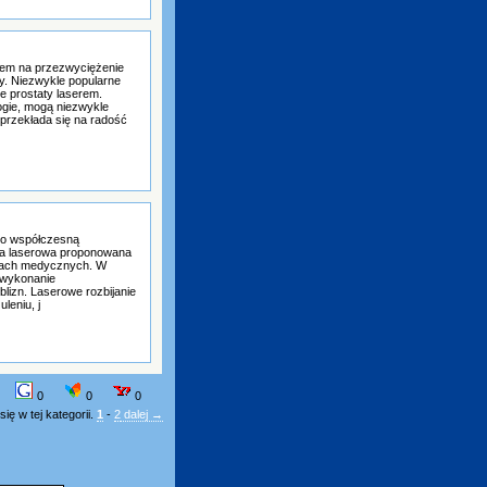
bem na przezwyciężenie
ny. Niezwykle popularne
e prostaty laserem.
gie, mogą niezwykle
przekłada się na radość
i o współczesną
cja laserowa proponowana
wkach medycznych. W
a wykonanie
lizn. Laserowe rozbijanie
leniu, j
0
0
0
ię w tej kategorii.
1
-
2
dalej →