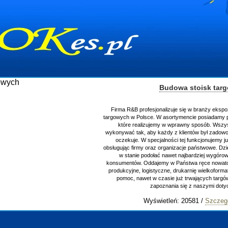
Budowa stoisk targowych
Firma R&B profesjonalizuje się w branży ekspozycyjnej ora
targowych w Polsce. W asortymencie posiadamy przyrządzeni
które realizujemy w wprawny sposób. Wszystkie zleceni
wykonywać tak, aby każdy z klientów był zadowolony, oraz o
oczekuje. W specjalności tej funkcjonujemy już od 15 lat
obsługując firmy oraz organizacje państwowe. Dzięki ogromne
w stanie podołać nawet najbardziej wygórowanym żąda
konsumentów. Oddajemy w Państwa ręce nowatorskich proje
produkcyjne, logistyczne, drukarnię wielkoformatową oraz 
pomoc, nawet w czasie już trwających targów. Zaprasza
zapoznania się z naszymi dotychczasowy
Wyświetleń: 20581 /
Szczegóły wpisu