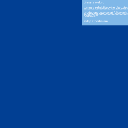
dresy z weluru
turnusy rehabilitacyjne dla dziec
producent opakowań foliowych 
nadrukiem
sklep z herbatami