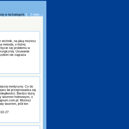
ię w tej kategorii.
1
-
2
dalej →
h technik, na jaką możesz
a metoda, o której
bycie się problemu w
irurgicznej. Usuwanie
ystkim nie zagraża
iejszej medycyny. Co do
 paru lat przeprowadza się
olegliwości. Bardzo dużą
aty laserem holmowym, o
signum.com.pl. Możesz
ty laserem, jeśli ten
-02-27