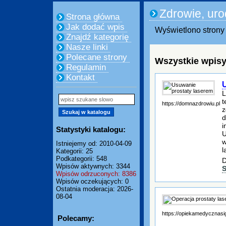
Zdrowie, ur
Strona główna
Jak dodać wpis
Wyświetlono strony 
Znajdź kategorię
Nasze linki
Polecane strony
Wszystkie wpisy
Regulamin
Kontakt
L
t
https://domnazdrowiu.pl
z
d
i
Statystyki katalogu:
U
w
Istniejemy od: 2010-04-09
l
Kategorii: 25
Podkategorii: 548
D
Wpisów aktywnych: 3344
S
Wpisów odrzuconych: 8386
Wpisów oczekujących: 0
Ostatnia moderacja: 2026-
08-04
https://opiekamedycznas
Polecamy: