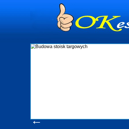
Budowa stoisk targ
Firma R&B profesjonalizuje się w branży ekspozy
targowych w Polsce. W asortymencie posiadamy pr
które realizujemy w wprawny sposób. Wszystk
wykonywać tak, aby każdy z klientów był zadowolo
oczekuje. W specjalności tej funkcjonujemy ju
obsługując firmy oraz organizacje państwowe. Dzię
w stanie podołać nawet najbardziej wygóro
konsumentów. Oddajemy w Państwa ręce nowators
produkcyjne, logistyczne, drukarnię wielkoforma
pomoc, nawet w czasie już trwających targów
zapoznania się z naszymi doty
Wyświetleń: 20588 /
Szczegół
←