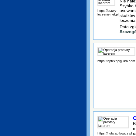
Nie nale
Szybko t
usuwanie
https://stawy-
leczenie.net.pl
skutków 
leczenia
Data zgł
Szczegó
https://aptekapigulka.com.
O
B
m
u
https://hubcap.lowicz.pl