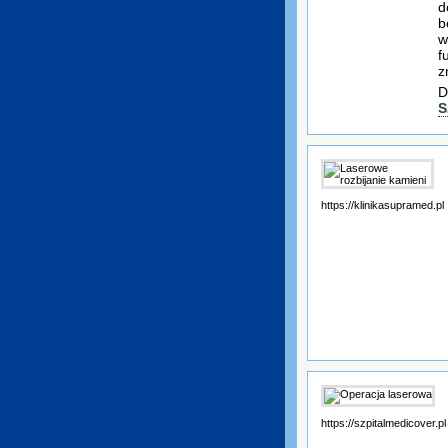
d
b
w
f
z
D
S
https://klinikasupramed.pl
https://szpitalmedicover.pl