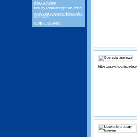
dresy z weluru
turnusy rehabilitacyjne dla dzieci
producent opakowań foliowych z
nadrukiem
sklep z herbatami
https://przychodniabada.p