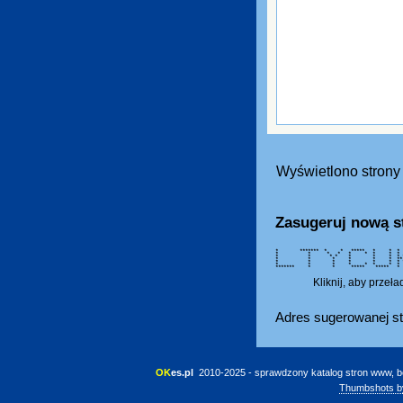
Wyświetlono strony 
Zasugeruj nową s
* ******* * * ***** * * * 
* * * * * * * * * 
* * * * * * * *
* * * * * * ** **
* * * * * * * 
* * * * * * * * *
******* * * ***** ***** 
Kliknij, aby przeł
Adres sugerowanej st
OK
es.pl
 2010-2025 - sprawdzony katalog stron www, b
Thumbshots b