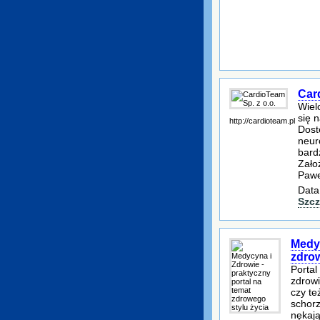
Card
Wiel
się n
http://cardioteam.pl
Dostę
neur
bard
Założ
Pawe
Data
Szcz
Medyc
zdrow
Portal
zdrowi
czy te
schorz
nękają