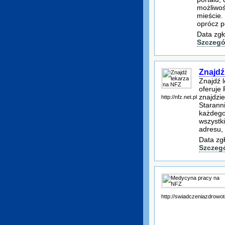
możliwoś
mieście.
oprócz 
Data zgł
Szczegó
Znajdź
Znajdź 
oferuje 
znajdzie
http://nfz.net.pl
Starann
każdego
wszystk
adresu,
Data zg
Szczeg
http://swiadczeniazdrowot