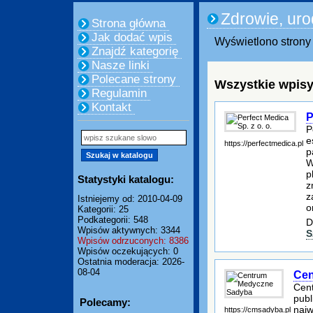
Zdrowie, ur
Strona główna
Jak dodać wpis
Wyświetlono strony 
Znajdź kategorię
Nasze linki
Polecane strony
Wszystkie wpisy
Regulamin
Kontakt
P
P
e
https://perfectmedica.pl
p
W
p
Statystyki katalogu:
z
z
Istniejemy od: 2010-04-09
o
Kategorii: 25
Podkategorii: 548
D
Wpisów aktywnych: 3344
S
Wpisów odrzuconych: 8386
Wpisów oczekujących: 0
Ostatnia moderacja: 2026-
08-04
Cen
Cent
publ
Polecamy:
najw
https://cmsadyba.pl