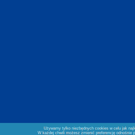
Używamy tylko niezbędnych cookies w celu jak naj
W każdej chwili możesz zmienić preferencję odnośnie pl