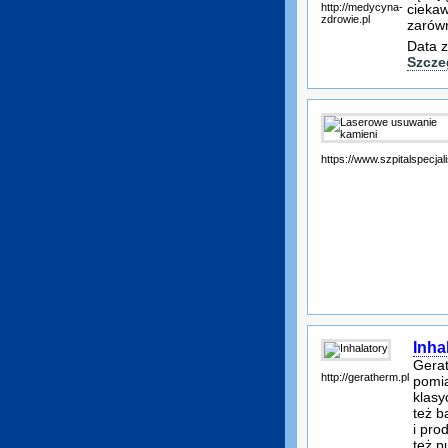
http://medycyna-
ciekaw
zdrowie.pl
zarówn
Data z
Szcze
https://www.szpitalspecjali
Inha
Gerat
http://geratherm.pl
pomia
klasy
też b
i pro
też p