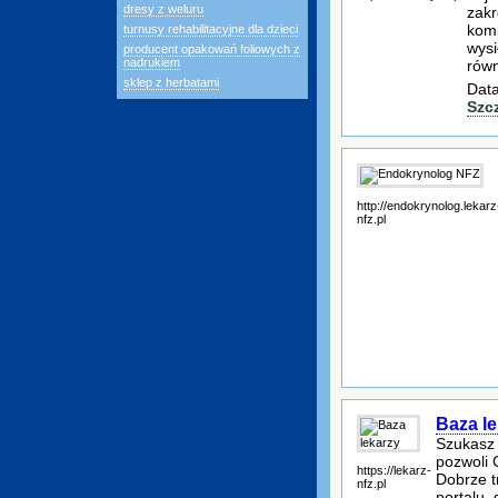
dresy z weluru
zakr
komp
turnusy rehabilitacyjne dla dzieci
wysi
producent opakowań foliowych z
nadrukiem
równ
sklep z herbatami
Data
Szc
http://endokrynolog.lekarz
nfz.pl
Baza le
Szukasz 
pozwoli 
https://lekarz-
Dobrze t
nfz.pl
portalu,