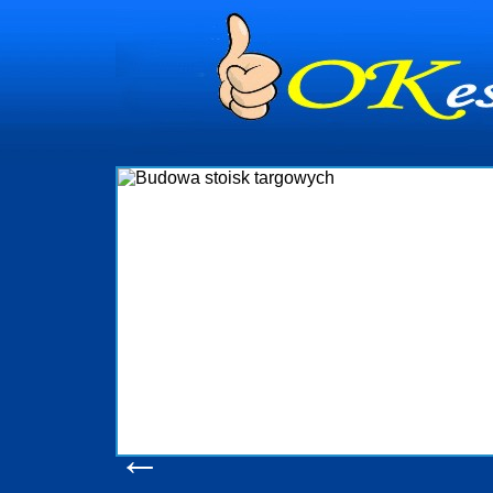
Budowa stoi
Firma R&B profesjonalizuje się w bra
targowych w Polsce. W asortymencie po
które realizujemy w wprawny sposó
wykonywać tak, aby każdy z klientów by
oczekuje. W specjalności tej funkcj
obsługując firmy oraz organizacje państ
w stanie podołać nawet najbardz
konsumentów. Oddajemy w Państwa ręce
produkcyjne, logistyczne, drukarnię w
pomoc, nawet w czasie już trwając
zapoznania się z na
Wyświetleń: 20637 /
←