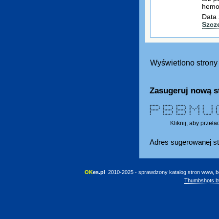
hemog
Data 
Szcz
Wyświetlono strony 
Zasugeruj nową s
****** ****** ****** * * * *
* * * * * * ** ** * * 
* * * * * * * * * * *
****** ****** ****** * * * *
* * * * * * * * *
* * * * * * * * * *
* ****** ****** * * ***** 
Kliknij, aby przeł
Adres sugerowanej st
OK
es.pl
 2010-2025 - sprawdzony katalog stron www, b
Thumbshots b