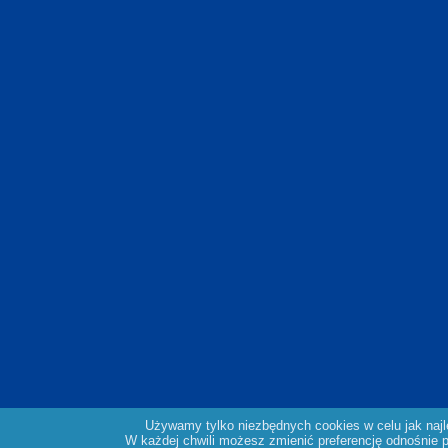
Używamy tylko niezbędnych cookies w celu jak naj
W każdej chwili możesz zmienić preferencję odnośnie pl