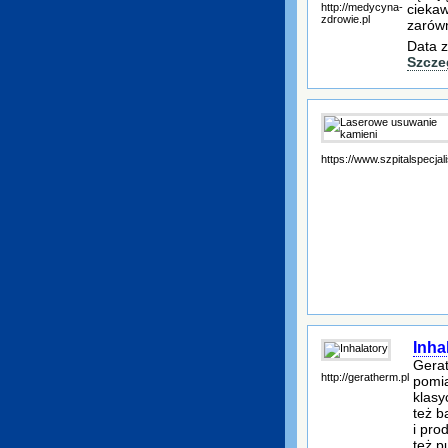
http://medycyna-
ciekaw
zdrowie.pl
zarówn
Data z
Szcze
https://www.szpitalspecjali
Inha
Gerat
http://geratherm.pl
pomia
klasy
też b
i pro
też p