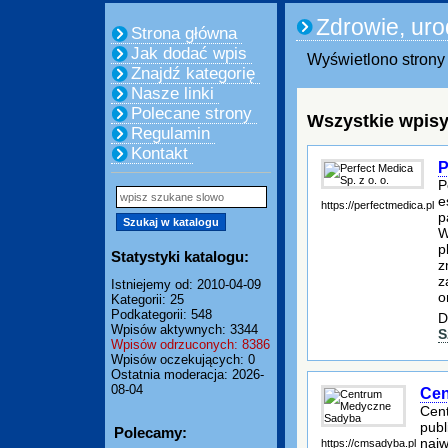
Zdrowie, ur
Strona główna
Jak dodać wpis
Wyświetlono strony 
Znajdź kategorię
Nasze linki
Polecane strony
Wszystkie wpisy
Regulamin
Kontakt
P
P
e
https://perfectmedica.pl
p
W
p
Statystyki katalogu:
z
z
Istniejemy od: 2010-04-09
o
Kategorii: 25
Podkategorii: 548
D
Wpisów aktywnych: 3344
S
Wpisów odrzuconych: 8386
Wpisów oczekujących: 0
Ostatnia moderacja: 2026-
08-04
Cen
Cent
publ
Polecamy:
najw
https://cmsadyba.pl