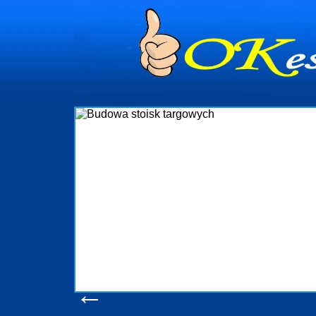
Budo
Firma R&B profesjonalizuje
targowych w Polsce. W asort
które realizujemy w wp
wykonywać tak, aby każdy z 
oczekuje. W specjalności
obsługując firmy oraz organi
w stanie podołać nawe
konsumentów. Oddajemy w Pa
produkcyjne, logistyczne, 
pomoc, nawet w czasie j
zapoznania
Wyświetleń
←