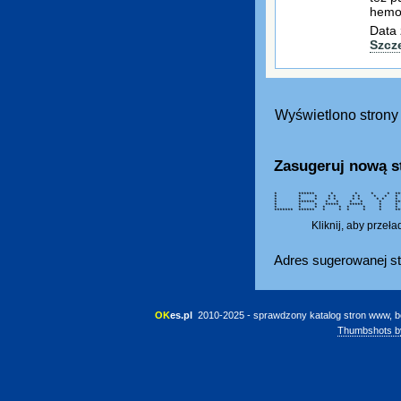
hemog
Data 
Szcz
Wyświetlono strony 
Zasugeruj nową s
* ****** * * * * ******
* * * * * * * * *
* * * * * * * * *
* ****** * * * * * ***
* * * ***** ***** *
* * * * * * * * 
******* ****** * * * * * 
Kliknij, aby przeł
Adres sugerowanej st
OK
es.pl
 2010-2025 - sprawdzony katalog stron www, b
Thumbshots b