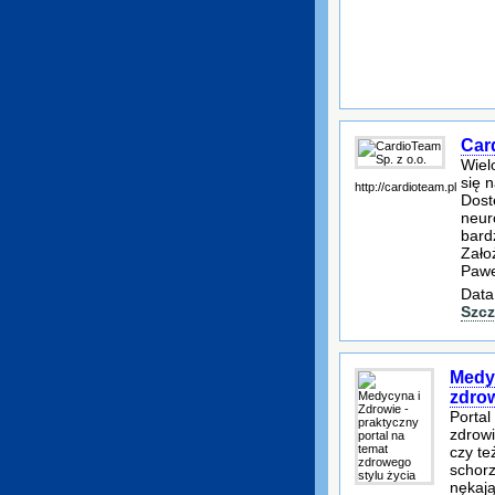
Card
Wiel
się n
http://cardioteam.pl
Dostę
neur
bard
Założ
Pawe
Data
Szcz
Medyc
zdrow
Portal
zdrowi
czy te
schorz
nękają