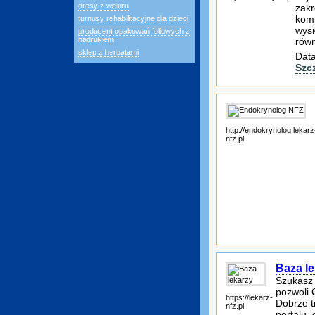
dresy z weluru
zakr
komp
turnusy rehabilitacyjne dla dzieci
wysi
producent opakowań foliowych z
nadrukiem
równ
sklep z herbatami
Data
Szc
http://endokrynolog.lekarz
nfz.pl
Baza le
Szukasz 
pozwoli 
https://lekarz-
Dobrze t
nfz.pl
portalu,