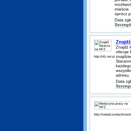
możliwoś
mieście.
oprócz 
Data zgł
Szczegó
Znajdź
Znajdź 
oferuje 
znajdzie
http://nfz.net.pl
Starann
każdego
wszystk
adresu,
Data zg
Szczeg
http://swiadczeniazdrowot