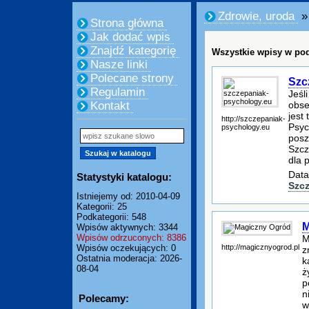
Zdrowie, uroda
»
Strona główna
Jak dodać wpis
Znajdź kategorię
Wszystkie wpisy w pod
Nasze linki
Polecane strony
Szc
Regulamin
Jeśl
obse
Kontakt
jest
http://szczepaniak-
Psyc
psychology.eu
posz
Szcz
dla 
Data
Statystyki katalogu:
Szc
Istniejemy od: 2010-04-09
Kategorii: 25
Podkategorii: 548
M
Wpisów aktywnych: 3344
Wpisów odrzuconych: 8386
M
http://magicznyogrod.pl
Wpisów oczekujących: 0
z
Ostatnia moderacja: 2026-
k
08-04
ż
p
n
Polecamy:
w