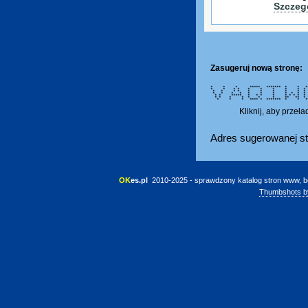
Szczeg
Zasugeruj nową stronę:
* * * ***** ******* * * *****
* * * * * * * * 
* * * * * * * * 
* * * * * * * * *
* * ***** * * * * * *
* * * * * * * ** 
* * * **** * ******* * * *
Kliknij, aby przeł
Adres sugerowanej st
OK
es.pl
 2010-2025 - sprawdzony katalog stron www, b
Thumbshots b