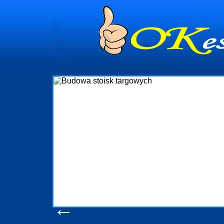
dynia
dministrowanie
ściami Gdynia i
ieżący nadzór nad
iczenia, organizację
ta obejmuje także
uchomościami Gdynia
potrzebny jest
ieruchomości Sopot
nia, Progreen-Adm
w codziennym
dla tych
←