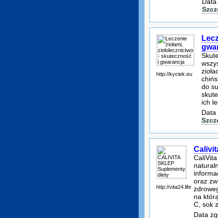
Data
Szcz
Lecz
gwa
Skut
wszys
zioła
http://kyciek.eu
chińs
do su
skute
ich l
Data 
Szcz
Calivi
CaliVit
natural
informa
oraz zw
http://vita24.life
zdroweg
na któr
C, sok 
Data zg