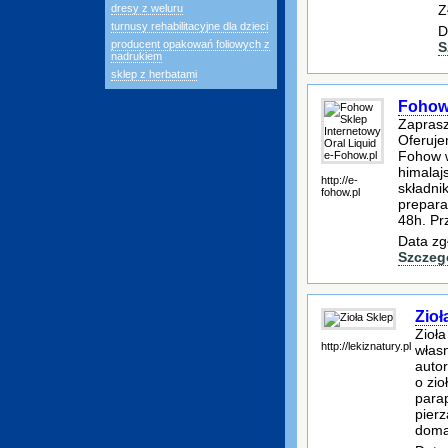
Z
dresy z weluru
turnusy rehabilitacyjne dla dzieci
D
producent opakowań foliowych z
S
nadrukiem
sklep z herbatami
Fohow 
Zaprasz
Oferuje
Fohow w
himalaj
http://e-
składni
fohow.pl
prepara
48h. Pr
Data zg
Szczeg
Zioł
Zioł
http://lekiznatury.pl
włas
autor
o zi
para
pierz
doma