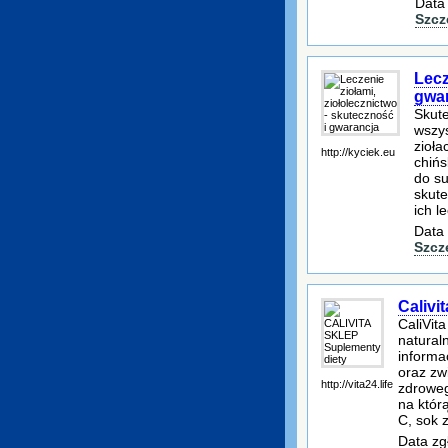
Data
Szcz
Lecz
gwa
Skut
wszys
zioła
http://kyciek.eu
chińs
do su
skute
ich l
Data 
Szcz
Calivi
CaliVit
natural
informa
oraz zw
http://vita24.life
zdroweg
na któr
C, sok 
Data zg