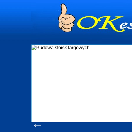
dynia
dministrowanie
ściami Gdynia i
ieżący nadzór nad
iczenia, organizację
ta obejmuje także
uchomościami Gdynia
potrzebny jest
ieruchomości Sopot
nia, Progreen-Adm
w codziennym
dla tych
←