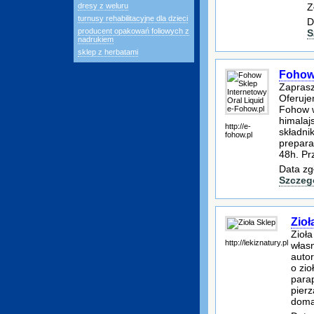
Z
dresy z weluru
turnusy rehabilitacyjne dla dzieci
D
producent opakowań foliowych z
S
nadrukiem
sklep z herbatami
Fohow 
Zaprasz
Oferuje
Fohow w
himalaj
http://e-
składni
fohow.pl
prepara
48h. Pr
Data zg
Szczeg
Zioł
Zioł
http://lekiznatury.pl
włas
autor
o zi
para
pierz
doma