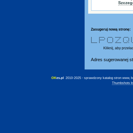
Szczeg
Zasugeruj nową stronę:
* ****** ***** ******* *****
* * * * * * * * *
* * * * * * * * *
* ****** * * * * * * 
* * * * * * * * *
* * * * * * * * 
******* * ***** ******* **** * *
Kliknij, aby przeł
Adres sugerowanej st
OK
es.pl
 2010-2025 - sprawdzony katalog stron www, b
Thumbshots b