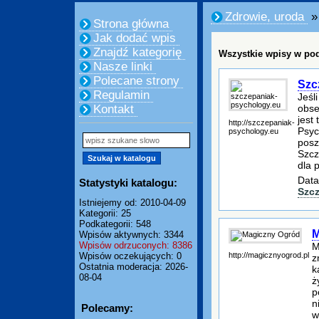
Zdrowie, uroda
»
Strona główna
Jak dodać wpis
Znajdź kategorię
Wszystkie wpisy w pod
Nasze linki
Polecane strony
Szc
Regulamin
Jeśl
obse
Kontakt
jest
http://szczepaniak-
Psyc
psychology.eu
posz
Szcz
dla 
Data
Statystyki katalogu:
Szc
Istniejemy od: 2010-04-09
Kategorii: 25
Podkategorii: 548
M
Wpisów aktywnych: 3344
Wpisów odrzuconych: 8386
M
http://magicznyogrod.pl
Wpisów oczekujących: 0
z
Ostatnia moderacja: 2026-
k
08-04
ż
p
n
Polecamy:
w