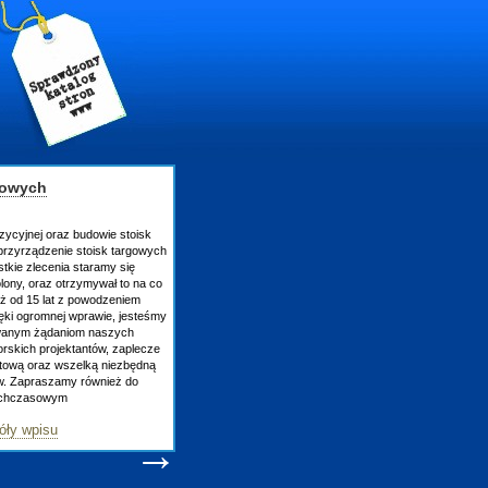
gowych
zycyjnej oraz budowie stoisk
rzyrządzenie stoisk targowych
tkie zlecenia staramy się
lony, oraz otrzymywał to na co
uż od 15 lat z powodzeniem
ęki ogromnej wprawie, jesteśmy
owanym żądaniom naszych
skich projektantów, zaplecze
atową oraz wszelką niezbędną
ów. Zapraszamy również do
tychczasowym
óły wpisu
→