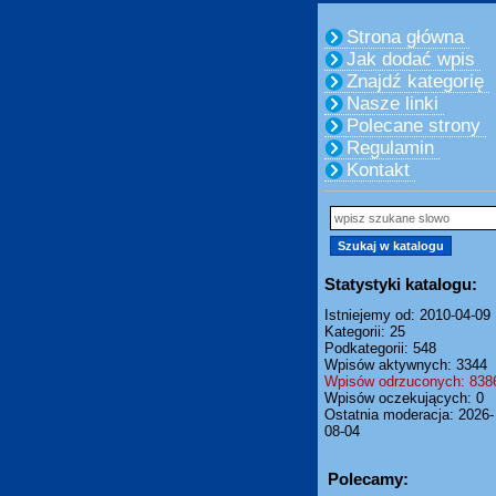
Strona główna
Jak dodać wpis
Znajdź kategorię
Nasze linki
Polecane strony
Regulamin
Kontakt
Statystyki katalogu:
Istniejemy od: 2010-04-09
Kategorii: 25
Podkategorii: 548
Wpisów aktywnych: 3344
Wpisów odrzuconych: 838
Wpisów oczekujących: 0
Ostatnia moderacja: 2026-
08-04
Polecamy: