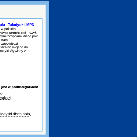
olo - Teledyski, MP3
 w polskim
nowymi premierami muzyki
zymi zespołami disco polo
e nam
z zapowiedzi
dealne miejsce do
 muzyki.Wywiady z
.
jest w podkategoriach:
p3
eledyski
eledyski disco polo
,