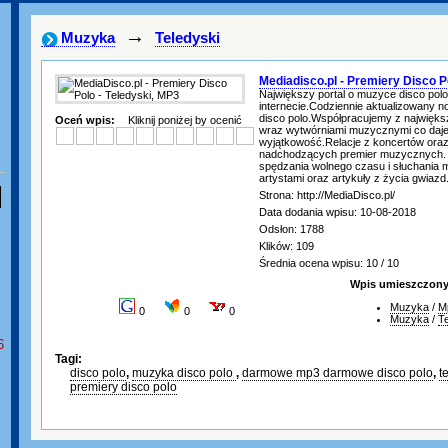
→
Muzyka
Teledyski
Mediadisco.pl - Premiery Disco P
Największy portal o muzyce disco polo
internecie.Codziennie aktualizowany 
disco polo.Współpracujemy z najwięks
Oceń wpis:
Kliknij poniżej by ocenić
wraz wytwórniami muzycznymi co daj
wyjątkowość.Relacje z koncertów ora
nadchodzących premier muzycznych. I
spędzania wolnego czasu i słuchania
artystami oraz artykuły z życia gwiazd
Strona: http://MediaDisco.pl/
Data dodania wpisu: 10-08-2018
Odsłon: 1788
Klików: 109
Średnia ocena wpisu: 10 / 10
Wpis umieszczony 
Muzyka
/
M
0
0
0
Muzyka
/
T
6
Tagi:
disco polo
,
muzyka disco polo
,
darmowe mp3 darmowe disco polo
,
t
premiery disco polo