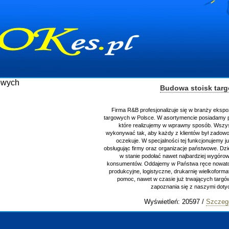
Budowa stoisk tar
Firma R&B profesjonalizuje się w branży ekspo
targowych w Polsce. W asortymencie posiadamy p
które realizujemy w wprawny sposób. Wszys
wykonywać tak, aby każdy z klientów był zadowo
oczekuje. W specjalności tej funkcjonujemy j
obsługując firmy oraz organizacje państwowe. Dzi
w stanie podołać nawet najbardziej wygór
konsumentów. Oddajemy w Państwa ręce nowator
produkcyjne, logistyczne, drukarnię wielkoform
pomoc, nawet w czasie już trwających targ
zapoznania się z naszymi do
Wyświetleń: 20597 /
Szczeg