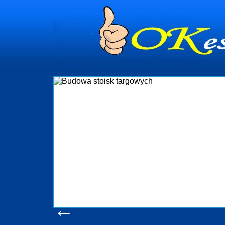
dynia
dministrowanie
ściami Gdynia i
ieżący nadzór nad
iczenia, organizację
ta obejmuje także
uchomościami Gdynia
potrzebny jest
ieruchomości Sopot
nia, Progreen-Adm
w codziennym
dla tych
←