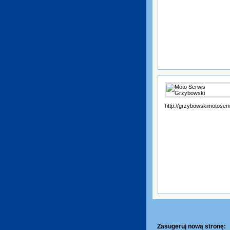
http://grzybowskimotoserw
Zasugeruj nową stronę: