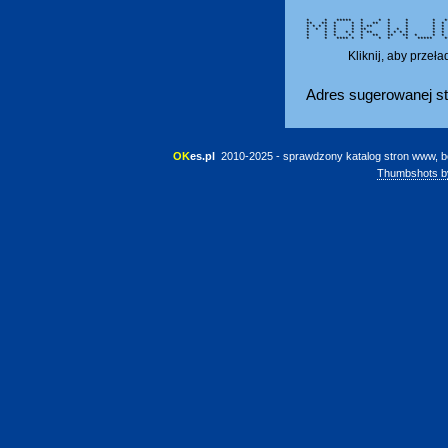
* * ***** * * * * * ****
** ** * * * ** * * 
* * * * * * * ** * * 
* * * * * ** * * * * 
* * * * * * ** * * * * *
* * * * * ** ** ** * *
* * **** * * * * * ***** **
Kliknij, aby przeł
Adres sugerowanej st
OK
es.pl
 2010-2025 - sprawdzony katalog stron www, b
Thumbshots b