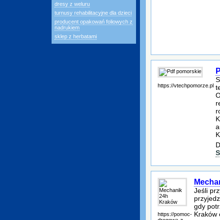
dresy z weluru
turnusy rehabilitacyjne dla dzieci
producent opakowań foliowych z
nadrukiem
sklep z herbatami
P
S
https://vtechpomorze.pl
t
O
r
r
K
a
K
D
S
Mechan
Jeśli pr
przyjed
gdy potr
Kraków o
https://pomoc-
drogowa-z-