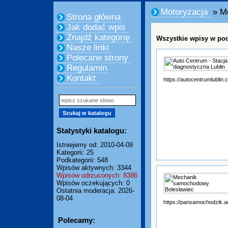
Motoryzacja
» M
Strona główna
Jak dodać wpis
Znajdź kategorię
Wszystkie wpisy w pod
Nasze linki
Polecane strony
Regulamin
Kontakt
https://autocentrumlublin
Statystyki katalogu:
Istniejemy od: 2010-04-09
Kategorii: 25
Podkategorii: 548
Wpisów aktywnych: 3344
Wpisów odrzuconych: 8386
Wpisów oczekujących: 0
Ostatnia moderacja: 2026-
08-04
https://pansamochodzik.au
Polecamy: