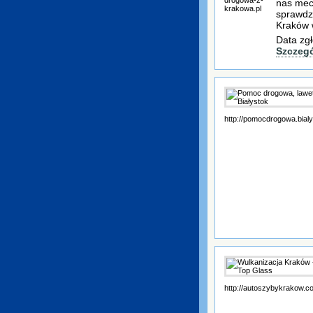
nas mec
krakowa.pl
sprawdz
Kraków 
Data zgł
Szczeg
http://pomocdrogowa.bialy
http://autoszybykrakow.c