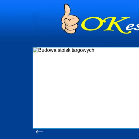
Budowa stoisk
Firma R&B profesjonalizuje się w branży
targowych w Polsce. W asortymencie posia
które realizujemy w wprawny sposób. 
wykonywać tak, aby każdy z klientów był z
oczekuje. W specjalności tej funkcjonu
obsługując firmy oraz organizacje państwow
w stanie podołać nawet najbardziej
konsumentów. Oddajemy w Państwa ręce no
produkcyjne, logistyczne, drukarnię wiel
pomoc, nawet w czasie już trwających
zapoznania się z naszy
Wyświetleń: 20668 /
Sz
←