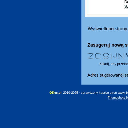
D
S
Wyświetlono strony 
Zasugeruj nową s
******* ***** ***** * * * 
* * * * * * * ** * 
* * * * * * * * 
* * ***** * * * * * 
* * * * * * * * * * *
* * * * * ** ** * ** 
******* ***** ***** * * * 
Kliknij, aby przeł
Adres sugerowanej st
OK
es.pl
 2010-2025 - sprawdzony katalog stron www, b
Thumbshots b