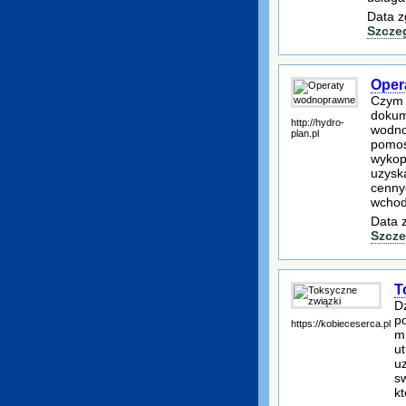
Data z
Szcze
Oper
Czym 
dokum
http://hydro-
wodno
plan.pl
pomos
wykop
uzysk
cenny
wchod
Data 
Szcze
T
D
p
https://kobieceserca.pl
mi
u
u
sw
kt