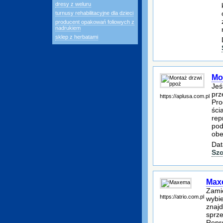
dresy z weluru
turnusy rehabilitacyjne dla dzieci
producent opakowań foliowych z
nadrukiem
sklep z herbatami
Mo
Jeś
prz
https://aplusa.com.pl
Pro
ści
rep
pod
obe
Dat
Szc
Max
Zami
https://atrio.com.pl
wybi
znajd
sprze
Repre