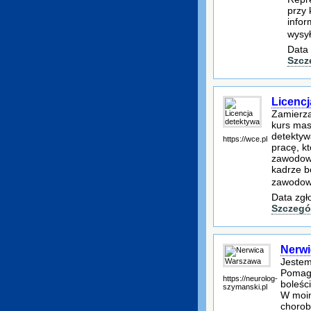
przy 
infor
wysy
Data 
Szcz
Licencj
Zamierza
kurs mas
detektyw
https://wce.pl
pracę, k
zawodowe
kadrze b
zawodow
Data zgł
Szczegó
Nerw
Jestem
Pomaga
https://neurolog-
boleśc
szymanski.pl
W moim
chorob