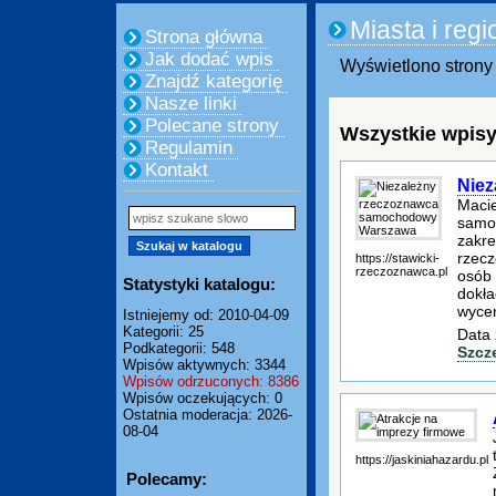
Miasta i regi
Strona główna
Jak dodać wpis
Wyświetlono strony 
Znajdź kategorię
Nasze linki
Polecane strony
Wszystkie wpisy
Regulamin
Kontakt
Nie
Macie
samo
zakre
rzecz
https://stawicki-
rzeczoznawca.pl
osób 
Statystyki katalogu:
dokła
wycen
Istniejemy od: 2010-04-09
Kategorii: 25
Data 
Podkategorii: 548
Szcz
Wpisów aktywnych: 3344
Wpisów odrzuconych: 8386
Wpisów oczekujących: 0
Ostatnia moderacja: 2026-
08-04
https://jaskiniahazardu.pl
Polecamy: