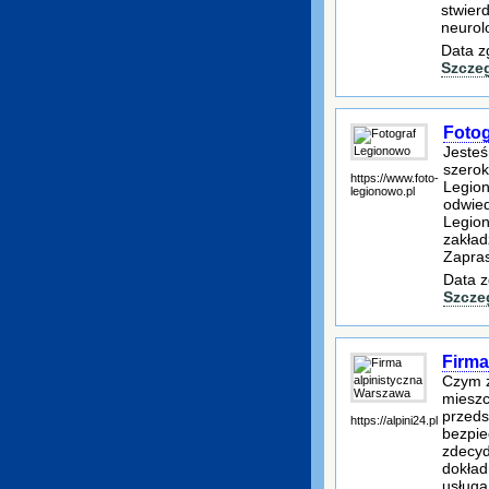
stwier
neurol
Data z
Szcze
Foto
Jesteś
szerok
https://www.foto-
Legion
legionowo.pl
odwied
Legio
zakład
Zapras
Data z
Szcze
Firma
Czym z
mieszc
przeds
https://alpini24.pl
bezpie
zdecyd
dokład
usługa