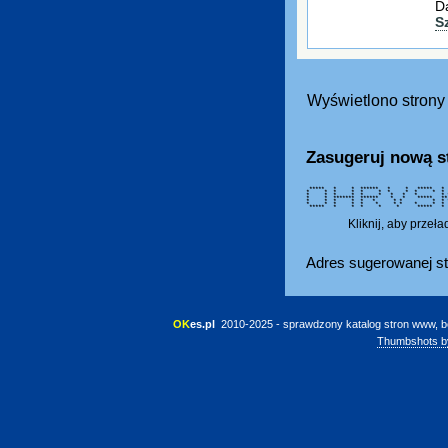
D
S
Wyświetlono strony 
Zasugeruj nową s
***** * * ****** * * ***
* * * * * * * * * *
* * * * * * * * * 
* * ******* ****** * * *
* * * * * * * * * 
* * * * * * * * * * *
***** * * * * * ***** * 
Kliknij, aby przeł
Adres sugerowanej st
OK
es.pl
 2010-2025 - sprawdzony katalog stron www, b
Thumbshots b