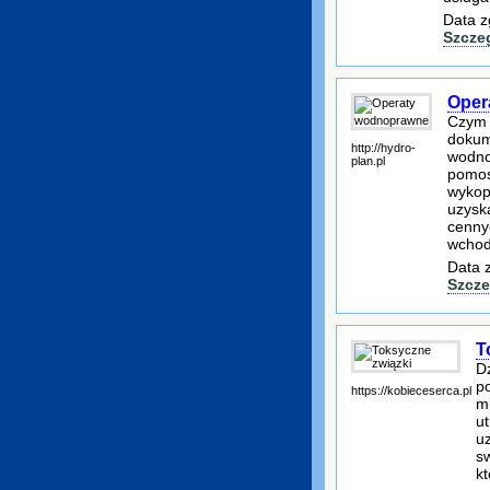
Data z
Szcze
Oper
Czym 
dokum
http://hydro-
wodno
plan.pl
pomos
wykop
uzysk
cenny
wchod
Data 
Szcze
T
D
p
https://kobieceserca.pl
mi
u
u
sw
kt