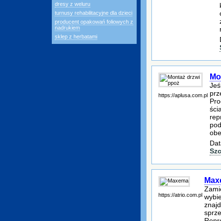
dresy z weluru
turnusy rehabilitacyjne dla dzieci
producent opakowań foliowych z
nadrukiem
sklep z herbatami
Mo
Jeś
prz
https://aplusa.com.pl
Pro
ści
rep
pod
obe
Dat
Szc
Max
Zami
https://atrio.com.pl
wybi
znajd
sprze
Repre