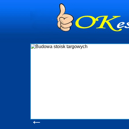
Budo
Firma R&B profesjonalizuj
targowych w Polsce. W asort
które realizujemy w wp
wykonywać tak, aby każdy z 
oczekuje. W specjalności
obsługując firmy oraz organi
w stanie podołać nawe
konsumentów. Oddajemy w Pa
produkcyjne, logistyczne, 
pomoc, nawet w czasie 
zapoznani
Wyświetleń
←