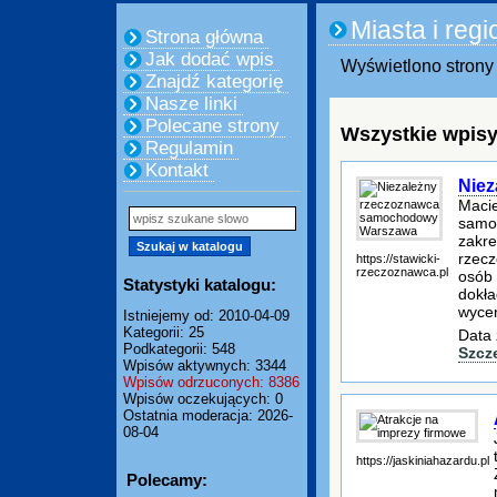
Miasta i regi
Strona główna
Jak dodać wpis
Wyświetlono strony 
Znajdź kategorię
Nasze linki
Polecane strony
Wszystkie wpisy
Regulamin
Kontakt
Nie
Macie
samo
zakre
rzecz
https://stawicki-
rzeczoznawca.pl
osób 
Statystyki katalogu:
dokła
wycen
Istniejemy od: 2010-04-09
Kategorii: 25
Data 
Podkategorii: 548
Szcz
Wpisów aktywnych: 3344
Wpisów odrzuconych: 8386
Wpisów oczekujących: 0
Ostatnia moderacja: 2026-
08-04
https://jaskiniahazardu.pl
Polecamy: