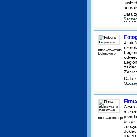
stwier
neurol
Data z
Szcze
Foto
Jesteś
szerok
https://www.foto-
Legion
legionowo.pl
odwied
Legio
zakład
Zapras
Data z
Szcze
Firma
Czym z
mieszc
przeds
https://alpini24.pl
bezpie
zdecyd
dokład
usługa