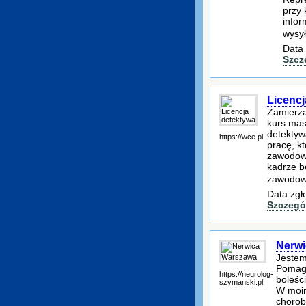
przy 
infor
wysy
Data 
Szcz
Licencj
Zamierza
kurs mas
detektyw
https://wce.pl
pracę, k
zawodowe
kadrze b
zawodow
Data zgł
Szczegó
Nerw
Jestem
Pomaga
https://neurolog-
boleśc
szymanski.pl
W moim
chorob